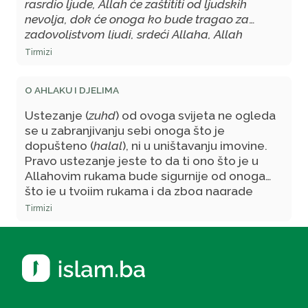
rasrdio ljude, Allah će zaštititi od ljudskih
nevolja, dok će onoga ko bude tragao za
zadovoljstvom ljudi, srdeći Allaha, Allah
prepustiti ljudima.
' Neka je mir s tobom!
Tirmizi
O AHLAKU I DJELIMA
Ustezanje (
zuhd
) od ovoga svijeta ne ogleda
se u zabranjivanju sebi onoga što je
dopušteno (
halal
), ni u uništavanju imovine.
Pravo ustezanje jeste to da ti ono što je u
Allahovim rukama bude sigurnije od onoga
što je u tvojim rukama i da zbog nagrade
(
sevapa
) za nedaću (
musibet
) kada te pogodi
Tirmizi
više voliš što te pogodila, nego da te je
mimoišla.