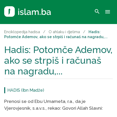
search
menu
Enciklopedija hadisa
/
O ahlaku i djelima
/
Hadis:
Potomče Ademov, ako se strpiš i računaš na nagradu,...
Hadis: Potomče Ademov,
ako se strpiš i računaš
na nagradu,...
HADIS (Ibn Madže)
Prenosi se od Ebu Umameta, r.a., da je
Vjerovjesnik, s.a.v.s., rekao: Govori Allah Slavni: