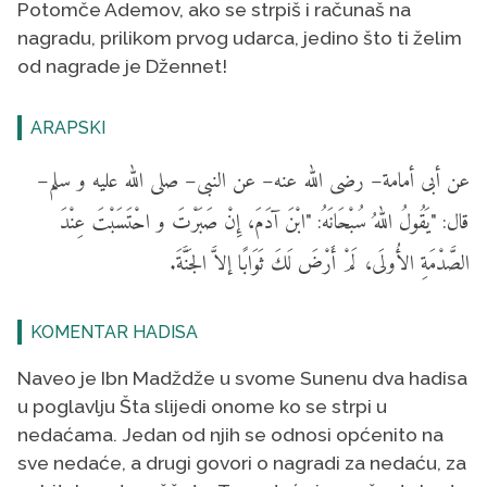
Potomče Ademov, ako se strpiš i računaš na
nagradu, prilikom prvog udarca, jedino što ti želim
od nagrade je Džennet!
ARAPSKI
عن أبى أمامة– رضى الله عنه– عن النبى– صلى الله عليه و سلم–
قال: "يَقُولُ اللهُ سُبْحَانَهُ: "ابْنَ آدَمَ، إِنْ صَبَرْتَ و احْتَسَبْتَ عِنْدَ
الصَّدْمَةِ الأُولَى، لَمْ أَرْضَ لَكَ ثَوَابًا إلاَّ الجَنَّةَ.
KOMENTAR HADISA
Naveo je Ibn Madždže u svome Sunenu dva hadisa
u poglavlju Šta slijedi onome ko se strpi u
nedaćama. Jedan od njih se odnosi općenito na
sve nedaće, a drugi govori o nagradi za nedaću, za