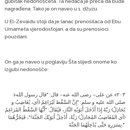
gubitak nedonoščeta. Ta nedaća je preča da bude
nagrađena. Tako je on naveo u 1. džuzu.
U El-Zevaidu stoji da je lanac prenosilaca od Ebu
Umameta vjerodostojan, a da su prenosioci
pouzdani.
On ga je naveo u poglavlju Šta slijedi onome ko
izgubi nedonošče:
﴿٢٠٣﴾ عن على– رضى الله عنه– قال: "قال رسول الله
صلى الله عليه و سلم: "إِنَّ السَّقْط لَيُرَاغِمُ (أى، يُغَاضِبُ و
يُجَادِلُ) رَبَّهُ إِذَا أَدْخَلَ أَبَوَيْهِ النَّارَ، فَيُقَالُ: "أَيُّهَا السَّقْطُ المُرَاغِمُ
(أى المُغَاضِبُ المُجَادِلُ) رَبَّهُ، أَدْخِلْ أَبَوَيْكَ الجَنَّةَ!"، فَيَجُرُّهُمَا
بِسَرَرِهِ حَتَّى يُدْخِلَهُمَا الجَنَّةَ."