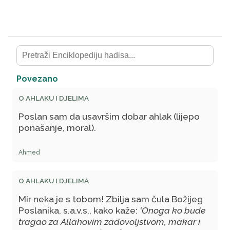
Povezano
O AHLAKU I DJELIMA
Poslan sam da usavršim dobar ahlak (lijepo
ponašanje, moral).
Ahmed
O AHLAKU I DJELIMA
Mir neka je s tobom! Zbilja sam čula Božijeg
Poslanika, s.a.v.s., kako kaže:
'Onoga ko bude
tragao za Allahovim zadovoljstvom, makar i