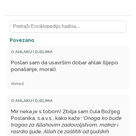
Povezano
O AHLAKU I DJELIMA
Poslan sam da usavršim dobar ahlak (lijepo
ponašanje, moral).
Ahmed
O AHLAKU I DJELIMA
Mir neka je s tobom! Zbilja sam čula Božijeg
Poslanika, s.a.v.s., kako kaže:
'Onoga ko bude
tragao za Allahovim zadovoljstvom, makar i
rasrdio ljude, Allah će zaštititi od ljudskih