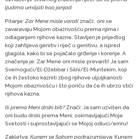
ljudima umiljati kao janjad.
Pitanje:
Zar Mene misle varati
znači:. oni se
zavaravaju Mojom obazrivošću prema njima i
odlaganjem njihove kazne. Stavljen je prijedlog
koji zahtijeva genitiv i riječ u genitivu, a ispred
glagola, kako bi se pojačalo grđenje i korenje. A
značenje je: Zar Mene oni misle prevariti! Ja sam
Svemogući/El-Džebbar i Silni/El-Muntekim, koji
će ih žestoko kazniti zbog njihove uljuljkanosti
Mojom obazrivošću i što poriču da će ih ubrzo stići
njihova kazna.
Ili prema Meni drski biti?
Znači: Ja sam uzvišen da
oni budu drski prema Meni, oskrnavljajući Moje
Svetosti i suprostavljajući se Mojoj odluci/emru!
Zakletva:
Kunem se Sobom
podrazumijeva: Kunem