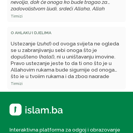
nevolja, dok će onoga ko bude tragao za
zadovoljstvom ljudi, srdeći Allaha, Allah
prepustiti ljudima.
' Neka je mir s tobom!
Tirmizi
O AHLAKU I DJELIMA
Ustezanje (
zuhd
) od ovoga svijeta ne ogleda
se u zabranjivanju sebi onoga što je
dopušteno (
halal
), ni u uništavanju imovine.
Pravo ustezanje jeste to da ti ono što je u
Allahovim rukama bude sigurnije od onoga
što je u tvojim rukama i da zbog nagrade
(
sevapa
) za nedaću (
musibet
) kada te pogodi
Tirmizi
više voliš što te pogodila, nego da te je
mimoišla.
Interaktivna platforma za odgoj i obrazovanje