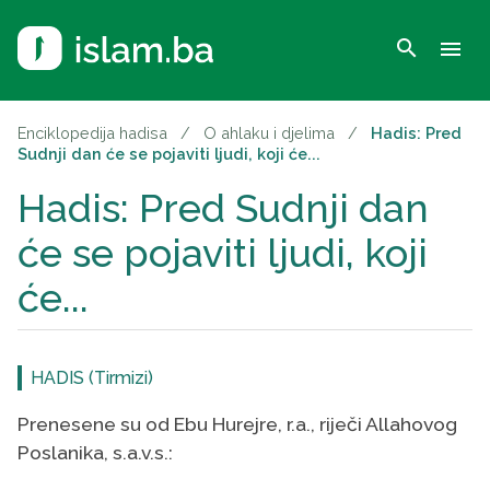
search
menu
Enciklopedija hadisa
/
O ahlaku i djelima
/
Hadis: Pred
Sudnji dan će se pojaviti ljudi, koji će...
Hadis: Pred Sudnji dan
će se pojaviti ljudi, koji
će...
HADIS (Tirmizi)
Prenesene su od Ebu Hurejre, r.a., riječi Allahovog
Poslanika, s.a.v.s.: