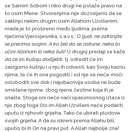
se Samim Sobom i niko drugi ne polaže pravo na
to osim Mene. Stvorenjima nije dozvoljeno da se
zaklinju nekim drugim osim Allahom Uzvišenim,
mada je to prošireno među ljudima, prema
riječima Vjerovjesnika, s.a.v.s.:
O ljudi, ne zaklinjite
se precima svojim. A ko želi da se zakune, neka to
učini Allahom ili neka šuti!
U drugoj predaji se kaže
da će im kušnju dodijeliti,
tj. odredit će im
zasigurno kušnju i u nju ih odvesti, kao Svoju kaznu
njima, te će ih ona pogoditi i od nje se neće moći
osloboditi sve dok i najobazrivija osoba ne bude
smetena njome, zbog njene žestine koja ih je
snašla. Stoga oni neće naći spasonosnog izlaza iz
nje zbog toga što im Allah Uzvišeni neće podariti
uputu iz njihovih grijeha. Tako će ubirati plodove
svojih grijeha. A da su iskreni prema Allahu bili,
uputio bi ih On na pravi put. A Allah najbolje zna!