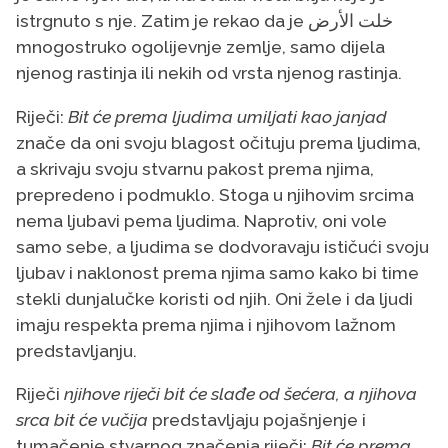
istrgnuto s nje. Zatim je rekao da je
خلت الأرض
mnogostruko ogolijevnje zemlje, samo dijela
njenog rastinja ili nekih od vrsta njenog rastinja.
Riječi:
Bit će prema ljudima umiljati kao janjad
znače da oni svoju blagost očituju prema ljudima,
a skrivaju svoju stvarnu pakost prema njima,
prepredeno i podmuklo. Stoga u njihovim srcima
nema ljubavi pema ljudima. Naprotiv, oni vole
samo sebe, a ljudima se dodvoravaju ističući svoju
ljubav i naklonost prema njima samo kako bi time
stekli dunjalučke koristi od njih. Oni žele i da ljudi
imaju respekta prema njima i njihovom lažnom
predstavljanju.
Riječi
njihove riječi bit će slađe od šećera, a njihova
srca bit će vučija
predstavljaju pojašnjenje i
tumačenje stvarnog značenja riječi:
Bit će prema