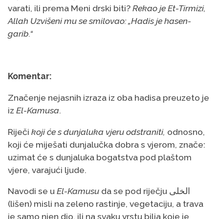
varati, ili prema Meni drski biti?
Rekao je Et-Tirmizi,
Allah Uzvišeni mu se smilovao: „Hadis je hasen-
garib.“
Komentar:
Značenje nejasnih izraza iz oba hadisa preuzeto je
iz
El-Kamusa
.
Riječi
koji će s dunjaluka vjeru odstraniti,
odnosno,
koji će miješati dunjalučka dobra s vjerom, znače:
uzimat će s dunjaluka bogatstva pod plaštom
vjere, varajući ljude.
Navodi se u
El-Kamusu
da se
pod riječju الخلى
(lišen) misli na zeleno rastinje, vegetaciju, a trava
je samo njen dio, ili na svaku vrstu bilja koje je