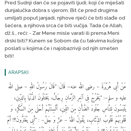
Pred Sudnji dan će se pojaviti ljudi, koji će miješati
dunjalučka dobra s vjerom. Bit će pred drugima
umiljati poput janjadi, njihove riječi će biti slađe od
šećera, a njihova srca će biti vučija. Tada će Allah,
dž.š., reći: - Zar Mene misle varati ili prema Meni
drski biti? Kunem se Sobom da ću takvima kušnje
poslati u kojima će i najobazriviji od njih smeten
biti!
ARAPSKI
عَنْ أَبِى هُرَيْرَةَ – رضى الله عنه– قَالَ: "قَالَ رَسُولُ اللهِ – صلى الله
عليه و سلم–: "يَخْرُجُ فِى آخِرِ الزَّمَانِ رِجَالٌ، يَخْتَلُونَ الدُّنْيَا بِالدِّينِ،
يَلْبَسُونَ لِلنَّاسِ جُلُودَ الضَّأْنِ مِنَ اللِّينِ، أَلْسِنَتُهُمْ أَحْلَى مِنَ السُّكَّرِ، وَ
قُلُوبُهُمْ قُلُوبُ الذِّئَابِ، يَقُولُ اللهُ – عَزَّ وَ جَلَّ– : "أَبِى يَغْتَرُّونَ؟! أَمْ