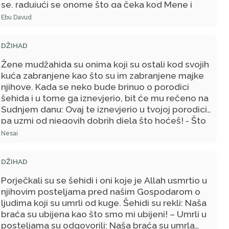
se, radujući se onome što ga čeka kod Mene i
strahujući od onoga što ga čeka kod Mene, sve
Ebu Davud
dok nije potekla njegova krv.
DŽIHAD
Žene mudžahida su onima koji su ostali kod svojih
kuća zabranjene kao što su im zabranjene majke
njihove. Kada se neko bude brinuo o porodici
šehida i u tome ga iznevjerio, bit će mu rečeno na
Sudnjem danu: Ovaj te iznevjerio u tvojoj porodici,
pa uzmi od njegovih dobrih djela što hoćeš! - Što
vi mislite?!
Nesai
DŽIHAD
Porječkali su se šehidi i oni koje je Allah usmrtio u
njihovim posteljama pred našim Gospodarom o
ljudima koji su umrli od kuge. Šehidi su rekli: Naša
braća su ubijena kao što smo mi ubijeni! – Umrli u
posteljama su odgovorili: Naša braća su umrla