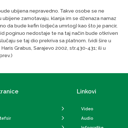
a bude ubijena nepravedno. Takve osobe se ne
su ubijene zamotavaju, klanja im se dženaza namaz
ično da bude kefin (odjeća umrlog) kao što je pancir,
hid poginuo nedostaje te na taj način bude otkriven
slučaju se taj dio prekriva sa platnom. (vidi šire u
aris Grabus, Sarajevo 2002, str.430-431; ili u
prev.)
tranice
Linkovi
Video
tefsir
Audio
Infografike