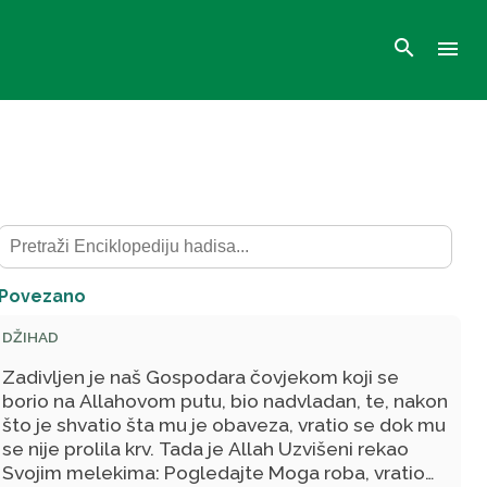
search
menu
Povezano
DŽIHAD
Zadivljen je naš Gospodara čovjekom koji se
borio na Allahovom putu, bio nadvladan, te, nakon
što je shvatio šta mu je obaveza, vratio se dok mu
se nije prolila krv. Tada je Allah Uzvišeni rekao
Svojim melekima: Pogledajte Moga roba, vratio