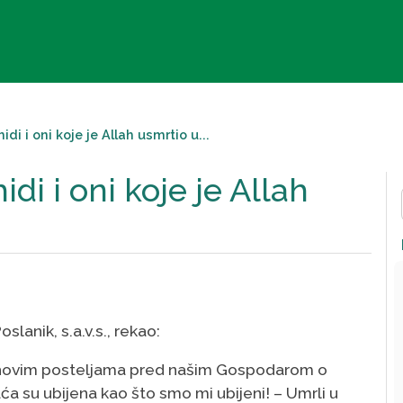
idi i oni koje je Allah usmrtio u...
idi i oni koje je Allah
oslanik, s.a.v.s., rekao:
u njihovim posteljama pred našim Gospodarom o
aća su ubijena kao što smo mi ubijeni! – Umrli u