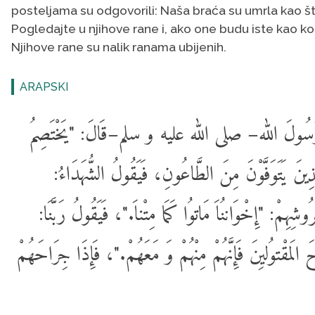
posteljama su odgovorili: Naša braća su umrla kao š
Pogledajte u njihove rane i, ako one budu iste kao kod 
Njihove rane su nalik ranama ubijenih.
ARAPSKI
 الله– صلى الله عليه و سلم–قَالَ: "يَخْتَصِمُ
 الذِينَ يَتَوَفَّوْنَ مِنَ الطَّاعُونِ، فَيَقُولُ الشُّهَدَاءُ
"ُرُوشِهِمْ: "إِخْوَاننُاَ مَاتوُا كَمَا مِتْناَ."، فَيَقُولُ رَبَّنَا
"مقْتوُليِنَ فَإِنَّهُمْ مِنْهُمْ وَ مَعَهُمْ."، فَإِذَا جِرَاحَهُمْ