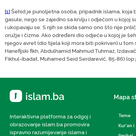
[1]
Šehid je punoljetna osoba, pripadnik islama, koj
gasule, nego se zajedno sa krvlju i odjećom u kojoj 
i ukopavaju se. S njih se skida samo ono što nije pril
oružje i čizme. Ako određeni dio odjeće u kojoj je še
njegov avret (dio tijela koji mora biti pokriven) u tom 
Hanefijski fikh, Abdulhamid Mahmud Tuhmaz, Izdavač H
Fikhul-ibadat, Muhamed Seid Serdarević, 85-86) (op.
Mapa s
Teme
Interaktivna platforma za odgoj i
obrazovanje islam.ba promovira
Kur'an i 
ispravno razumijevanje islama i
Ilmihal