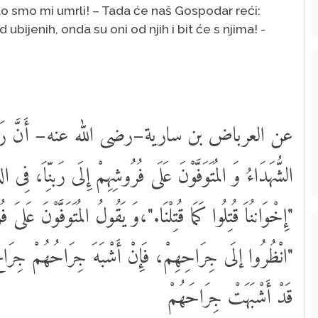
to smo mi umrli! – Tada će naš Gospodar reći:
ubijenih, onda su oni od njih i bit će s njima! -
عن العرباض بن سارية–رضى الله عنه– أَنَّ رَسُولَ
الشُّهَدَاءُ وَ المُتَوَفَّوْنَ عَلَى فُرُوشِهِمْ إِلَى رَبنِّاَ، فِى:
إِخْوَاننُاَ قُتِلُوا كَمَا قُتِلْنَا."،وَ يَقُولُ المُتَوَفَّوْنَ عَلىَ ف:
انْظُرُوا إلَى جِرَاحِهِمْ، فَإِنْ أَشْبَهَ جِرَاحُهُمْ جِرَاحَ الَ
قَدْ أَشْبَهَتْ جِرَاحَهُمْ