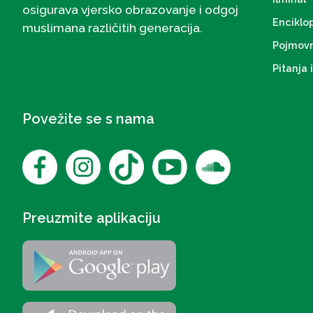
osigurava vjersko obrazovanje i odgoj
Enciklo
muslimana različitih generacija.
Pojmovn
Pitanja 
Povežite se s nama
Preuzmite aplikaciju