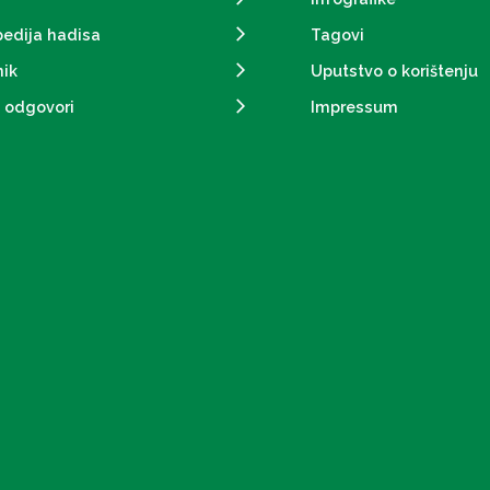
pedija hadisa
Tagovi
ik
Uputstvo o korištenju
i odgovori
Impressum