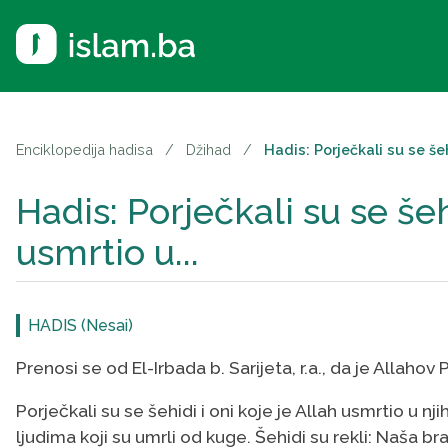
Enciklopedija hadisa
/
Džihad
/
Hadis: Porječkali su se šeh
Hadis: Porječkali su se šeh
usmrtio u...
HADIS (Nesai)
Prenosi se od El-Irbada b. Sarijeta, r.a., da je Allahov P
Porječkali su se šehidi i oni koje je Allah usmrtio 
ljudima koji su umrli od kuge. Šehidi su rekli: Naša br