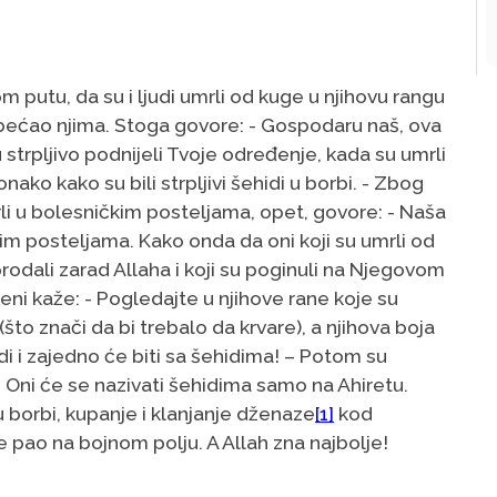
m putu, da su i ljudi umrli od kuge u njihovu rangu
bećao njima. Stoga govore: - Gospodaru naš, ova
strpljivo podnijeli Tvoje određenje, kada su umrli
ako kako su bili strpljivi šehidi u borbi. - Zbog
i u bolesničkim posteljama, opet, govore: - Naša
jim posteljama. Kako onda da oni koji su umrli od
rodali zarad Allaha i koji su poginuli na Njegovom
eni kaže: - Pogledajte u njihove rane koje su
to znači da bi trebalo da krvare), a njihova boja
di i zajedno će biti sa šehidima! – Potom su
. Oni će se nazivati šehidima samo na Ahiretu.
 borbi, kupanje i klanjanje dženaze
[1]
kod
 pao na bojnom polju. A Allah zna najbolje!