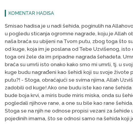
KOMENTAR HADISA
Smisao hadisa je u nadi šehida, poginulih na Allahovo
u pogledu sticanja ogromne nagrade, koju je Allah o
naša braća su ubijeni na Tvom putu, zbog toga što su 
od kuge, koja im je poslana od Tebe Uzvišenog, isto on
toga oni žele da im pripadne nagrada šehadeta. Umrl
braća su umrli isto onako kako smo mi umrli, tj. u svo
kuge budu nagrađeni kao šehidi koji su svoje živote p
putu?! - Stoga, obraćajući se svima njima, Allah Uzviš
zadobili od kuge! Ako one budu iste kao rane šehida (š
bude boja krvi, a miris bude miris miska, onda su šehi
pogledali njihove rane, a one su bile kao rane šehida
Stoga se na njih ne odnose propisi vezani za šehide u
pojedinih imama, što se odnosi samo na šehida koji je