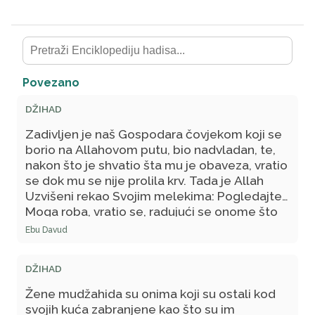
Povezano
DŽIHAD
Zadivljen je naš Gospodara čovjekom koji se
borio na Allahovom putu, bio nadvladan, te,
nakon što je shvatio šta mu je obaveza, vratio
se dok mu se nije prolila krv. Tada je Allah
Uzvišeni rekao Svojim melekima: Pogledajte
Moga roba, vratio se, radujući se onome što
ga čeka kod Mene i strahujući od onoga što
Ebu Davud
ga čeka kod Mene, sve dok nije potekla
njegova krv.
DŽIHAD
Žene mudžahida su onima koji su ostali kod
svojih kuća zabranjene kao što su im