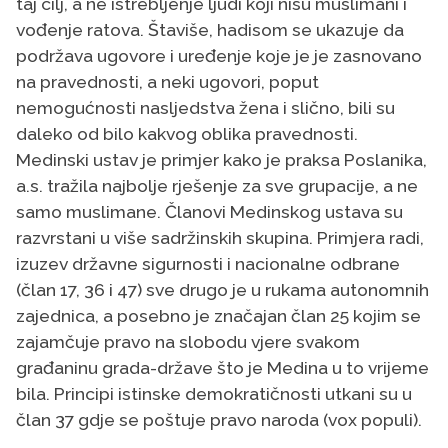
taj cilj, a ne istrebljenje ljudi koji nisu muslimani i
vođenje ratova. Štaviše, hadisom se ukazuje da
podržava ugovore i uređenje koje je je zasnovano
na pravednosti, a neki ugovori, poput
nemogućnosti nasljedstva žena i slično, bili su
daleko od bilo kakvog oblika pravednosti.
Medinski ustav je primjer kako je praksa Poslanika,
a.s. tražila najbolje rješenje za sve grupacije, a ne
samo muslimane. Članovi Medinskog ustava su
razvrstani u više sadržinskih skupina. Primjera radi,
izuzev državne sigurnosti i nacionalne odbrane
(član 17, 36 i 47) sve drugo je u rukama autonomnih
zajednica, a posebno je značajan član 25 kojim se
zajamčuje pravo na slobodu vjere svakom
građaninu grada-države što je Medina u to vrijeme
bila. Principi istinske demokratičnosti utkani su u
član 37 gdje se poštuje pravo naroda (vox populi).