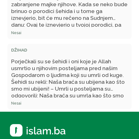
zabranjene majke njihove. Kada se neko bude
brinuo o porodici šehida i u tome ga
iznevjerio, bit će mu rečeno na Sudnjem
danu: Ovaj te iznevjerio u tvojoj porodici, pa
uzmi od njegovih dobrih djela što hoćeš! - Što
Nesai
vi mislite?!
DŽIHAD
Porječkali su se šehidi i oni koje je Allah
usmrtio u njihovim posteljama pred našim
Gospodarom o ljudima koji su umrli od kuge.
Šehidi su rekli: Naša braća su ubijena kao što
smo mi ubijeni! – Umrli u posteljama su
odgovorili: Naša braća su umrla kao što smo
mi umrli! – Tada će naš Gospodar reći:
Nesai
Pogledajte u njihove rane i, ako one budu iste
kao kod ubijenih, onda su oni od njih i bit će s
njima! - Njihove rane su nalik ranama ubijenih.