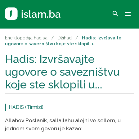
search
menu
Enciklopedija hadisa
/
Džihad
/
Hadis: Izvršavajte
ugovore o savezništvu koje ste sklopili u...
Hadis: Izvršavajte
ugovore o savezništvu
koje ste sklopili u...
HADIS (Tirmizi)
Allahov Poslanik, sallallahu alejhi ve sellem, u
jednom svom govoru je kazao: