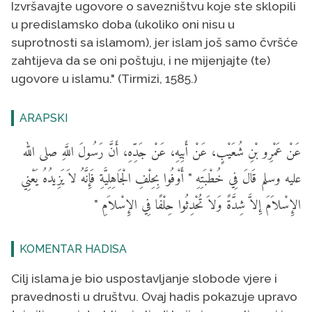
Izvršavajte ugovore o savezništvu koje ste sklopili
u predislamsko doba (ukoliko oni nisu u
suprotnosti sa islamom), jer islam još samo čvršće
zahtijeva da se oni poštuju, i ne mijenjajte (te)
ugovore u islamu." (Tirmizi, 1585.)
ARAPSKI
عَنْ عَمْرِو بْنِ شُعَيْبٍ، عَنْ أَبِيهِ، عَنْ جَدِّهِ، أَنَّ رَسُولَ اللَّهِ صلى الله
عليه وسلم قَالَ فِي خُطْبَتِهِ " أَوْفُوا بِحِلْفِ الْجَاهِلِيَّةِ فَإِنَّهُ لاَ يَزِيدُهُ يَعْنِي
الإِسْلاَمَ إِلاَّ شِدَّةً وَلاَ تُحْدِثُوا حِلْفًا فِي الإِسْلاَمِ "
KOMENTAR HADISA
Cilj islama je bio uspostavljanje slobode vjere i
pravednosti u društvu. Ovaj hadis pokazuje upravo