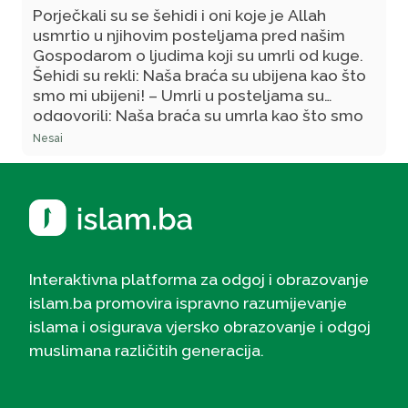
Porječkali su se šehidi i oni koje je Allah
usmrtio u njihovim posteljama pred našim
Gospodarom o ljudima koji su umrli od kuge.
Šehidi su rekli: Naša braća su ubijena kao što
smo mi ubijeni! – Umrli u posteljama su
odgovorili: Naša braća su umrla kao što smo
mi umrli! – Tada će naš Gospodar reći:
Nesai
Pogledajte u njihove rane i, ako one budu iste
kao kod ubijenih, onda su oni od njih i bit će s
njima! - Njihove rane su nalik ranama ubijenih.
Interaktivna platforma za odgoj i obrazovanje
islam.ba promovira ispravno razumijevanje
islama i osigurava vjersko obrazovanje i odgoj
muslimana različitih generacija.