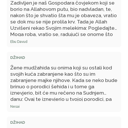
Zadivljen je naš Gospodara čovjekom koji se
borio na Allahovom putu, bio nadvladan, te,
nakon što je shvatio šta mu je obaveza, vratio
se dok mu se nije prolila krv. Tada je Allah
Uzvišeni rekao Svojim melekima: Pogledajte
Moga roba, vratio se, radujući se onome što
ga čeka kod Mene i strahujući od onoga što
Ebu Davud
ga čeka kod Mene, sve dok nije potekla
njegova krv.
DŽIHAD
Žene mudžahida su onima koji su ostali kod
svojih kuća zabranjene kao što su im
zabranjene majke njihove. Kada se neko bude
brinuo o porodici šehida i u tome ga
iznevjerio, bit će mu rečeno na Sudnjem
danu: Ovaj te iznevjerio u tvojoj porodici, pa
uzmi od njegovih dobrih djela što hoćeš! - Što
Nesai
vi mislite?!
DŽIHAD