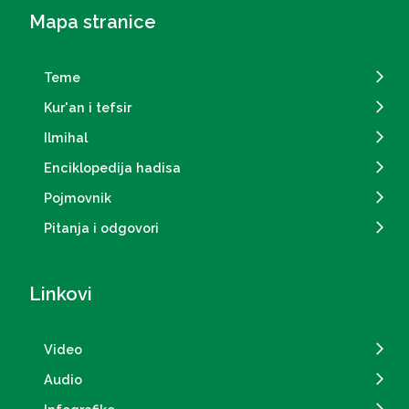
Mapa stranice
Teme
Kur'an i tefsir
Ilmihal
Enciklopedija hadisa
Pojmovnik
Pitanja i odgovori
Linkovi
Video
Audio