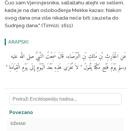
Čuo sam Vjerovjesnika, sallallahu alejhi ve sellem,
kada je na dan oslobođenja Mekke kazao: Nakon
ovog dana ona više nikada neće biti zauzeta do
Sudnjeg dana." (Tirmizi, 1611)
ARAPSKI
عَنِ الْحَارِثِ بْنِ مَالِكِ بْنِ الْبَرْصَاءِ، قَالَ سَمِعْتُ النَّبِيَّ صلى الله عليه
وسلم يَوْمَ فَتْحِ مَكَّةَ يَقُولُ " لاَ تُغْزَى هَذِهِ بَعْدَ الْيَوْمِ إِلَى يَوْمِ الْقِيَامَةِ "
Povezano
DŽIHAD