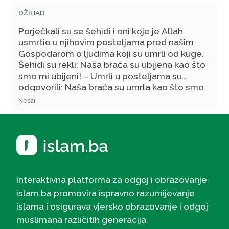
DŽIHAD
Porječkali su se šehidi i oni koje je Allah
usmrtio u njihovim posteljama pred našim
Gospodarom o ljudima koji su umrli od kuge.
Šehidi su rekli: Naša braća su ubijena kao što
smo mi ubijeni! – Umrli u posteljama su
odgovorili: Naša braća su umrla kao što smo
mi umrli! – Tada će naš Gospodar reći:
Nesai
Pogledajte u njihove rane i, ako one budu iste
kao kod ubijenih, onda su oni od njih i bit će s
njima! - Njihove rane su nalik ranama ubijenih.
Interaktivna platforma za odgoj i obrazovanje
islam.ba promovira ispravno razumijevanje
islama i osigurava vjersko obrazovanje i odgoj
muslimana različitih generacija.