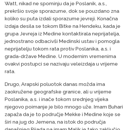
Watt, nikad ne spominju da je Poslanik, a.s.,
prekršio svoje sporazume, dok se pouzdano zna
koliko su puta izdali sporazume jevreji. Konačna
izdaja desila se tokom Bitke na Hendeku, kada je
grupa Jevreja iz Medine kontaktirala neprijatelja,
jednostrano odbacivši Medinski ustav i pomogla
neprijatelju tokom rata protiv Poslanika, a.s. i
grada-države Medine. U modernim vremenima
ovakvi postupci se nazivaju veleizdaja u vrijeme
rata.
Drugo, Arapski poluotok danas možda ima
zaokružene geografske granice, ali u vrijeme
Poslanika, a.s. i inače tokom srednjeg vijeka
njegovo poimanje je bilo mnogo uže. Imam Buhari
zapaža da je to područje Mekke i Medine koje se
širi na jug do Jemena, na istok do područja
današnjeg Rijada pa imam Malik je tako zaključio