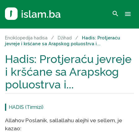
search
menu
Enciklopedija hadisa
/
Džihad
/
Hadis: Protjeraću
jevreje i kršćane sa Arapskog poluostrva i...
Hadis: Protjeraću jevreje
i kršćane sa Arapskog
poluostrva i...
HADIS (Tirmizi)
Allahov Poslanik, sallallahu alejhi ve sellem, je
kazao: