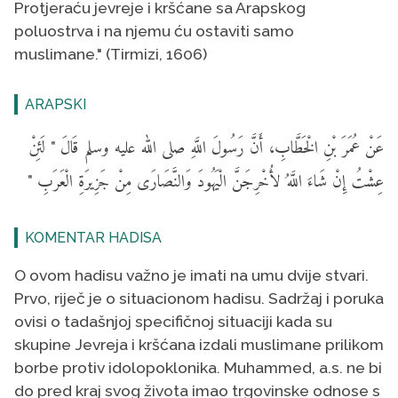
Protjeraću jevreje i kršćane sa Arapskog
poluostrva i na njemu ću ostaviti samo
muslimane." (Tirmizi, 1606)
ARAPSKI
عَنْ عُمَرَ بْنِ الْخَطَّابِ، أَنَّ رَسُولَ اللَّهِ صلى الله عليه وسلم قَالَ " لَئِنْ
عِشْتُ إِنْ شَاءَ اللَّهُ لأُخْرِجَنَّ الْيَهُودَ وَالنَّصَارَى مِنْ جَزِيرَةِ الْعَرَبِ "
KOMENTAR HADISA
O ovom hadisu važno je imati na umu dvije stvari.
Prvo, riječ je o situacionom hadisu. Sadržaj i poruka
ovisi o tadašnjoj specifičnoj situaciji kada su
skupine Jevreja i kršćana izdali muslimane prilikom
borbe protiv idolopoklonika. Muhammed, a.s. ne bi
do pred kraj svog života imao trgovinske odnose s