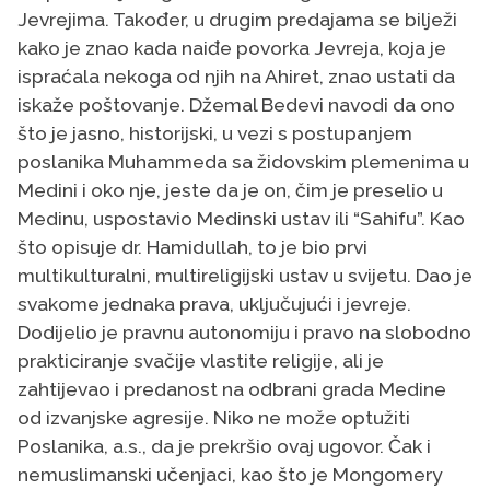
Jevrejima. Također, u drugim predajama se bilježi
kako je znao kada naiđe povorka Jevreja, koja je
ispraćala nekoga od njih na Ahiret, znao ustati da
iskaže poštovanje. Džemal Bedevi navodi da ono
što je jasno, historijski, u vezi s postupanjem
poslanika Muhammeda sa židovskim plemenima u
Medini i oko nje, jeste da je on, čim je preselio u
Medinu, uspostavio Medinski ustav ili “Sahifu”. Kao
što opisuje dr. Hamidullah, to je bio prvi
multikulturalni, multireligijski ustav u svijetu. Dao je
svakome jednaka prava, uključujući i jevreje.
Dodijelio je pravnu autonomiju i pravo na slobodno
prakticiranje svačije vlastite religije, ali je
zahtijevao i predanost na odbrani grada Medine
od izvanjske agresije. Niko ne može optužiti
Poslanika, a.s., da je prekršio ovaj ugovor. Čak i
nemuslimanski učenjaci, kao što je Mongomery