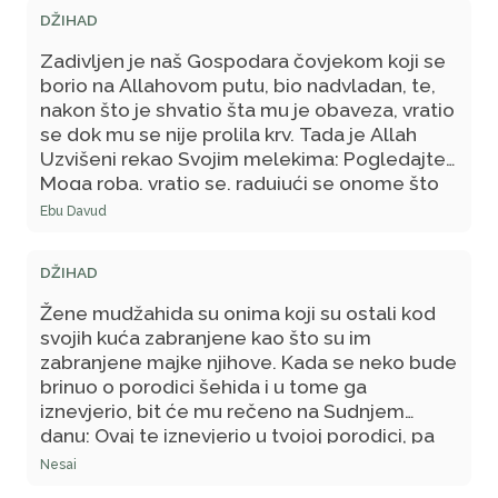
DŽIHAD
Zadivljen je naš Gospodara čovjekom koji se
borio na Allahovom putu, bio nadvladan, te,
nakon što je shvatio šta mu je obaveza, vratio
se dok mu se nije prolila krv. Tada je Allah
Uzvišeni rekao Svojim melekima: Pogledajte
Moga roba, vratio se, radujući se onome što
ga čeka kod Mene i strahujući od onoga što
Ebu Davud
ga čeka kod Mene, sve dok nije potekla
njegova krv.
DŽIHAD
Žene mudžahida su onima koji su ostali kod
svojih kuća zabranjene kao što su im
zabranjene majke njihove. Kada se neko bude
brinuo o porodici šehida i u tome ga
iznevjerio, bit će mu rečeno na Sudnjem
danu: Ovaj te iznevjerio u tvojoj porodici, pa
uzmi od njegovih dobrih djela što hoćeš! - Što
Nesai
vi mislite?!