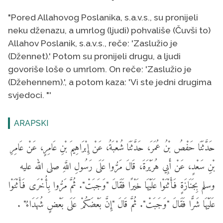
"Pored Allahovog Poslanika, s.a.v.s., su pronijeli
neku dženazu, a umrlog (ljudi) pohvališe (Čuvši to)
Allahov Poslanik, s.a.v.s., reče: 'Zaslužio je
(Džennet).' Potom su pronijeli drugu, a ljudi
govoriše loše o umrlom. On reče: 'Zaslužio je
(Džehennem).', a potom kaza: 'Vi ste jedni drugima
svjedoci. "'
ARAPSKI
حَدَّثَنَا حَفْصُ بْنُ عُمَرَ، حَدَّثَنَا شُعْبَةُ، عَنْ إِبْرَاهِيمَ بْنِ عَامِرٍ، عَنْ عَامِرِ
بْنِ سَعْدٍ، عَنْ أَبِي هُرَيْرَةَ، قَالَ مَرُّوا عَلَى رَسُولِ اللَّهِ صلى الله عليه
وسلم بِجَنَازَةٍ فَأَثْنَوْا عَلَيْهَا خَيْرًا فَقَالَ "وَجَبَتْ". ثُمَّ مَرُّوا بِأُخْرَى فَأَثْنَوْا
عَلَيْهَا شَرًّا فَقَالَ "وَجَبَتْ". ثُمَّ قَالَ "إِنَّ بَعْضَكُمْ عَلَى بَعْضٍ شُهَدَاءُ" .