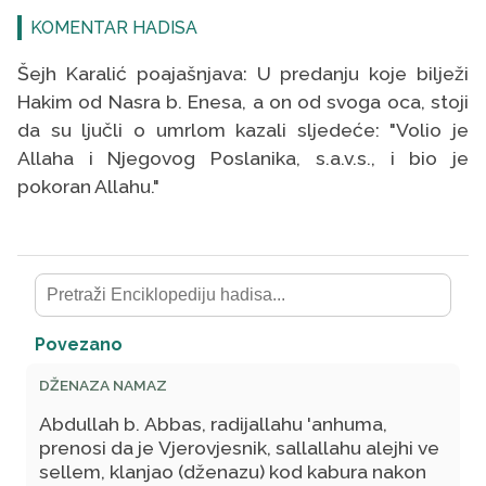
KOMENTAR HADISA
Šejh Karalić poajašnjava: U predanju koje bilježi
Hakim od Nasra b. Enesa, a on od svoga oca, stoji
da su ljučli o umrlom kazali sljedeće: "Volio je
Allaha i Njegovog Poslanika, s.a.v.s., i bio je
pokoran Allahu."
Povezano
DŽENAZA NAMAZ
Abdullah b. Abbas, radijallahu 'anhuma,
prenosi da je Vjerovjesnik, sallallahu alejhi ve
sellem, klanjao
(dženazu)
kod kabura nakon