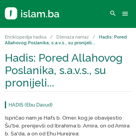
search
menu
Enciklopedija hadisa
/
Dženaza namaz
/
Hadis: Pored
Allahovog Poslanika, s.a.v.s., su pronijeli...
Hadis: Pored Allahovog
Poslanika, s.a.v.s., su
pronijeli...
HADIS (Ebu Davud)
Ispričao nam je Hafs b. Omer, kog je obavijestio
Šu'be, prenijevši od Ibrahima b. Amira, on od Amira
b. Sa'da, a on od Ehu Hurejrea: