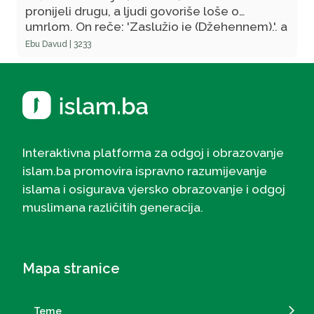
pronijeli drugu, a ljudi govoriše loše o
umrlom. On reče: 'Zaslužio je (Džehennem).', a
potom kaza: 'Vi ste jedni drugima svjedoci. "'
Ebu Davud | 3233
Interaktivna platforma za odgoj i obrazovanje
islam.ba promovira ispravno razumijevanje
islama i osigurava vjersko obrazovanje i odgoj
muslimana različitih generacija.
Mapa stranice
Teme