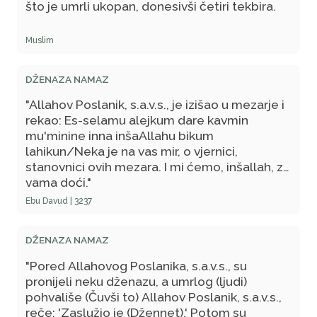
što je umrli ukopan, donesivši četiri tekbira.
Muslim
DŽENAZA NAMAZ
"Allahov Poslanik, s.a.v.s., je izišao u mezarje i
rekao: Es-selamu alejkum dare kavmin
mu'minine inna inšaAllahu bikum
lahikun/Neka je na vas mir, o vjernici,
stanovnici ovih mezara. I mi ćemo, inšallah, za
vama doći."
Ebu Davud | 3237
DŽENAZA NAMAZ
"Pored Allahovog Poslanika, s.a.v.s., su
pronijeli neku dženazu, a umrlog (ljudi)
pohvališe (Čuvši to) Allahov Poslanik, s.a.v.s.,
reče: 'Zaslužio je (Džennet).' Potom su