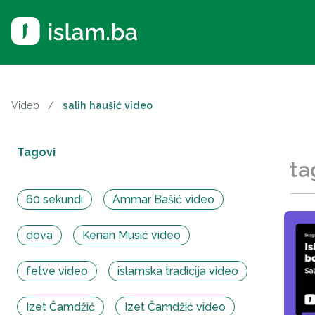
Video
/
salih haušić video
Tagovi
ta
60 sekundi
Ammar Bašić video
dova
Kenan Musić video
fetve video
islamska tradicija video
Izet Čamdžić
Izet Čamdžić video