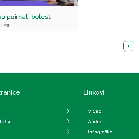
o poimati bolest
.2025.
1
tranice
Linkovi
Video
tefsir
Audio
Infografike