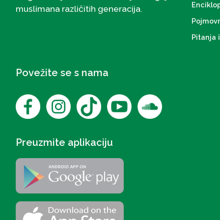
Enciklo
muslimana različitih generacija.
Pojmovn
Pitanja 
Povežite se s nama
Preuzmite aplikaciju