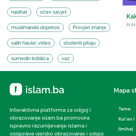
nasihat
očev savjet
Kak
21.01
muslimanski doprinos
Provjeri znanje
salih haušić video
studenti pitaju
sumedin kobilica
vaz
Mapa s
Teme
Interaktivna platforma za odgoj i
obrazovanje islam.ba promovira
Kur'an i 
ispravno razumijevanje islama i
Ilmihal
osigurava vjersko obrazovanje i odgoj