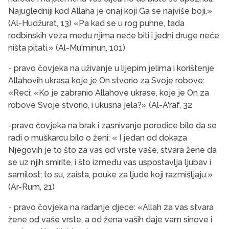
Najugledniji kod Allaha je onaj koji Ga se najviše boji.»
(Al-Hudžurat, 13) «Pa kad se u rog puhne, tada
rodbinskih veza među njima neće biti i jedni druge neće
ništa pitati.» (Al-Mu'minun, 101)
- pravo čovjeka na uživanje u lijepim jelima i korištenje
Allahovih ukrasa koje je On stvorio za Svoje robove:
«Reci: «Ko je zabranio Allahove ukrase, koje je On za
robove Svoje stvorio, i ukusna jela?» (Al-A'raf, 32
-pravo čovjeka na brak i zasnivanje porodice bilo da se
radi o muškarcu bilo o ženi: « I jedan od dokaza
Njegovih je to što za vas od vrste vaše, stvara žene da
se uz njih smirite, i što između vas uspostavlja ljubav i
samilost; to su, zaista, pouke za ljude koji razmišljaju.»
(Ar-Rum, 21)
- pravo čovjeka na rađanje djece: «Allah za vas stvara
žene od vaše vrste, a od žena vaših daje vam sinove i