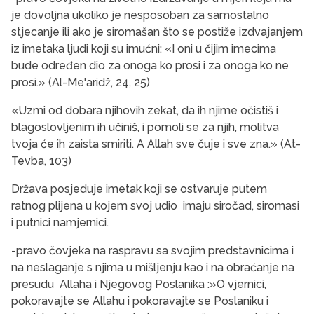
je dovoljna ukoliko je nesposoban za samostalno
stjecanje ili ako je siromašan što se postiže izdvajanjem
iz imetaka ljudi koji su imućni: «I oni u čijim imecima
bude određen dio za onoga ko prosi i za onoga ko ne
prosi.» (Al-Me'aridž, 24, 25)
«Uzmi od dobara njihovih zekat, da ih njime očistiš i
blagoslovljenim ih učiniš, i pomoli se za njih, molitva
tvoja će ih zaista smiriti. A Allah sve čuje i sve zna.» (At-
Tevba, 103)
Država posjeduje imetak koji se ostvaruje putem
ratnog plijena u kojem svoj udio imaju siročad, siromasi
i putnici namjernici.
-pravo čovjeka na raspravu sa svojim predstavnicima i
na neslaganje s njima u mišljenju kao i na obraćanje na
presudu Allaha i Njegovog Poslanika :»O vjernici,
pokoravajte se Allahu i pokoravajte se Poslaniku i