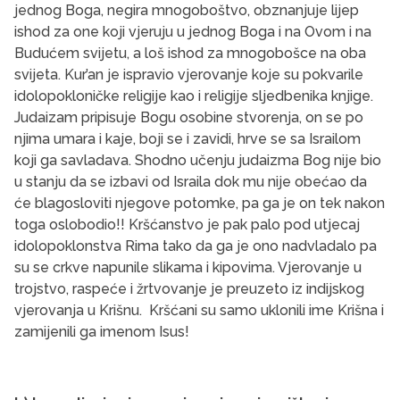
jednog Boga, negira mnogoboštvo, obznanjuje lijep
ishod za one koji vjeruju u jednog Boga i na Ovom i na
Budućem svijetu, a loš ishod za mnogobošce na oba
svijeta. Kur’an je ispravio vjerovanje koje su pokvarile
idolopokloničke religije kao i religije sljedbenika knjige.
Judaizam pripisuje Bogu osobine stvorenja, on se po
njima umara i kaje, boji se i zavidi, hrve se sa Israilom
koji ga savladava. Shodno učenju judaizma Bog nije bio
u stanju da se izbavi od Israila dok mu nije obećao da
će blagosloviti njegove potomke, pa ga je on tek nakon
toga oslobodio!! Kršćanstvo je pak palo pod utjecaj
idolopoklonstva Rima tako da ga je ono nadvladalo pa
su se crkve napunile slikama i kipovima. Vjerovanje u
trojstvo, raspeće i žrtvovanje je preuzeto iz indijskog
vjerovanja u Krišnu. Kršćani su samo uklonili ime Krišna i
zamijenili ga imenom Isus!