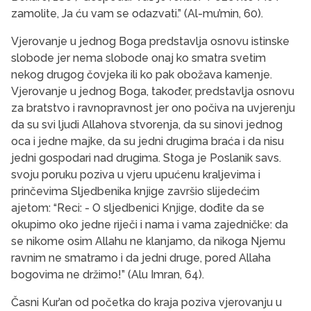
zamolite, Ja ću vam se odazvati.” (Al-mu’min, 60).
Vjerovanje u jednog Boga predstavlja osnovu istinske
slobode jer nema slobode onaj ko smatra svetim
nekog drugog čovjeka ili ko pak obožava kamenje.
Vjerovanje u jednog Boga, također, predstavlja osnovu
za bratstvo i ravnopravnost jer ono počiva na uvjerenju
da su svi ljudi Allahova stvorenja, da su sinovi jednog
oca i jedne majke, da su jedni drugima braća i da nisu
jedni gospodari nad drugima. Stoga je Poslanik savs.
svoju poruku poziva u vjeru upućenu kraljevima i
prinčevima Sljedbenika knjige završio slijedećim
ajetom: “Reci: - O sljedbenici Knjige, dođite da se
okupimo oko jedne riječi i nama i vama zajedničke: da
se nikome osim Allahu ne klanjamo, da nikoga Njemu
ravnim ne smatramo i da jedni druge, pored Allaha
bogovima ne držimo!” (Alu Imran, 64).
Časni Kur’an od početka do kraja poziva vjerovanju u