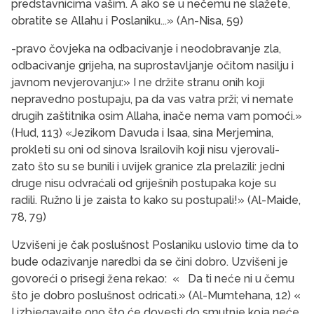
predstavnicima vašim. A ako se u nečemu ne slažete,
obratite se Allahu i Poslaniku...» (An-Nisa, 59)
-pravo čovjeka na odbacivanje i neodobravanje zla,
odbacivanje grijeha, na suprostavljanje očitom nasilju i
javnom nevjerovanju:» I ne držite stranu onih koji
nepravedno postupaju, pa da vas vatra prži; vi nemate
drugih zaštitnika osim Allaha, inače nema vam pomoći.»
(Hud, 113) «Jezikom Davuda i Isaa, sina Merjemina,
prokleti su oni od sinova Israilovih koji nisu vjerovali-
zato što su se bunili i uvijek granice zla prelazili: jedni
druge nisu odvraćali od griješnih postupaka koje su
radili. Ružno li je zaista to kako su postupali!» (Al-Maide,
78, 79)
Uzvišeni je čak poslušnost Poslaniku uslovio time da to
bude odazivanje naredbi da se čini dobro. Uzvišeni je
govoreći o prisegi žena rekao: « Da ti neće ni u čemu
što je dobro poslušnost odricati.» (Al-Mumtehana, 12) «
I izbjegavajte ono što će dovesti do smutnje koja neće