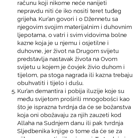
računu koji nikome neće nanijeti
nepravdu niti će iko nositi teret tuđeg
grijeha. Kur’an govori i o Džennetu sa
njegovim svojim materijalnim i duhovnim
ljepotama, o vatri i svim vidovima bolne
kazne koja je u njemu i osjetilne i
duhovne, jer život na Drugom svijetu
predstavlja nastavak života na Ovom
svijetu u kojem je čovjek živio duhom i
tijelom, pa stoga nagrada ili kazna trebaju
obuhvatiti i tijelo i dušu.
Kur’an demantira i pobija iluzije koje su
među svijetom proširili mnogobošci kao
što je isprazna tvrdnja da će se božanstva
koja oni obožavaju za njih zauzeti kod
Allaha na Sudnjem danu ili pak tvrdnja
Sljedbenika knjige o tome da će se za