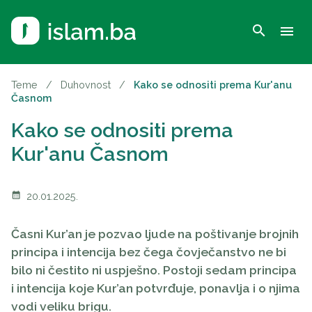
search
menu
Teme
/
Duhovnost
/
Kako se odnositi prema Kur'anu
Časnom
Kako se odnositi prema
Kur'anu Časnom
calendar_month
20.01.2025.
Časni Kur’an je pozvao ljude na poštivanje brojnih
principa i intencija bez čega čovječanstvo ne bi
bilo ni čestito ni uspješno. Postoji sedam principa
i intencija koje Kur’an potvrđuje, ponavlja i o njima
vodi veliku brigu.