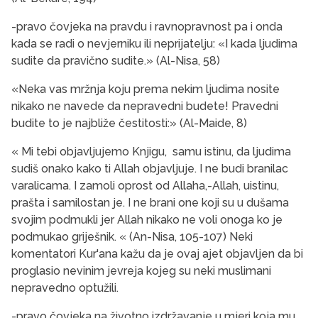
-pravo čovjeka na pravdu i ravnopravnost pa i onda
kada se radi o nevjerniku ili neprijatelju: «I kada ljudima
sudite da pravično sudite.» (Al-Nisa, 58)
«Neka vas mržnja koju prema nekim ljudima nosite
nikako ne navede da nepravedni budete! Pravedni
budite to je najbliže čestitosti:» (Al-Maide, 8)
« Mi tebi objavljujemo Knjigu, samu istinu, da ljudima
sudiš onako kako ti Allah objavljuje. I ne budi branilac
varalicama. I zamoli oprost od Allaha,-Allah, uistinu,
prašta i samilostan je. I ne brani one koji su u dušama
svojim podmukli jer Allah nikako ne voli onoga ko je
podmukao griješnik. « (An-Nisa, 105-107) Neki
komentatori Kur'ana kažu da je ovaj ajet objavljen da bi
proglasio nevinim jevreja kojeg su neki muslimani
nepravedno optužili.
-pravo čovjeka na životno izdržavanje u mjeri koja mu