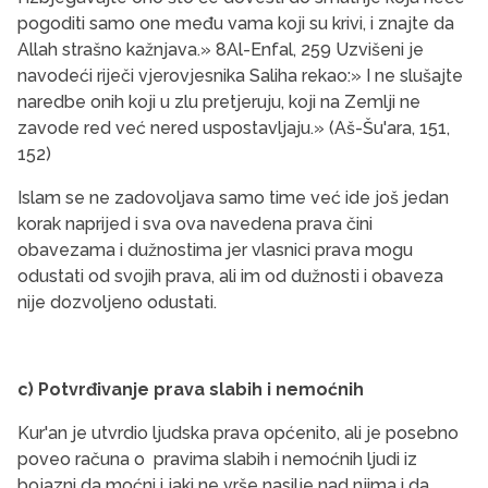
pogoditi samo one među vama koji su krivi, i znajte da
Allah strašno kažnjava.» 8Al-Enfal, 259 Uzvišeni je
navodeći riječi vjerovjesnika Saliha rekao:» I ne slušajte
naredbe onih koji u zlu pretjeruju, koji na Zemlji ne
zavode red već nered uspostavljaju.» (Aš-Šu'ara, 151,
152)
Islam se ne zadovoljava samo time već ide još jedan
korak naprijed i sva ova navedena prava čini
obavezama i dužnostima jer vlasnici prava mogu
odustati od svojih prava, ali im od dužnosti i obaveza
nije dozvoljeno odustati.
c) Potvrđivanje prava slabih i nemoćnih
Kur'an je utvrdio ljudska prava općenito, ali je posebno
poveo računa o pravima slabih i nemoćnih ljudi iz
bojazni da moćni i jaki ne vrše nasilje nad njima i da