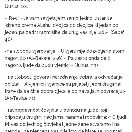
(Junus, 101)
« Reci: «Ja vam savjetujem samo jedno: ustanite
iskreno prema Allahu, dvojica po dvojica, ili jedan po
jedan, pa zatim razmislite da drug vaš nije lud.» (Saba',
46)
-na slobodu vjerovanja « U vjeru nije dozvoljeno silom
nagoniti.» (Al-Bekare, 256) « Pa zašto onda da ti
nagoniš ljude da budu vjernici.» (Junus, 99)
- na slobodu govora i naređivanje dobra, a odvraćanja
od zla: « A vjernici i vjernice su prijatelji jedni drugima:
traže da se čine dobra djela, a od nevaljalih odvraćaju.»
(At-Tevba, 71)
- ravnopravnost čovjeka u odnosu na ljude koji
pripadaju drugim nacijama, rasama i rodovima: « O ljudi,
Mi vas od jednog čovjeka i jedne žene stvaramo i na
narode i na plemena vas dijelimo da biste se upoznali.