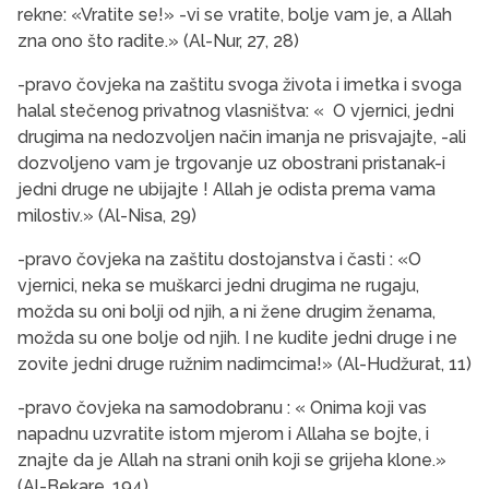
rekne: «Vratite se!» -vi se vratite, bolje vam je, a Allah
zna ono što radite.» (Al-Nur, 27, 28)
-pravo čovjeka na zaštitu svoga života i imetka i svoga
halal stečenog privatnog vlasništva: « O vjernici, jedni
drugima na nedozvoljen način imanja ne prisvajajte, -ali
dozvoljeno vam je trgovanje uz obostrani pristanak-i
jedni druge ne ubijajte ! Allah je odista prema vama
milostiv.» (Al-Nisa, 29)
-pravo čovjeka na zaštitu dostojanstva i časti : «O
vjernici, neka se muškarci jedni drugima ne rugaju,
možda su oni bolji od njih, a ni žene drugim ženama,
možda su one bolje od njih. I ne kudite jedni druge i ne
zovite jedni druge ružnim nadimcima!» (Al-Hudžurat, 11)
-pravo čovjeka na samodobranu : « Onima koji vas
napadnu uzvratite istom mjerom i Allaha se bojte, i
znajte da je Allah na strani onih koji se grijeha klone.»
(Al-Bekare, 194)