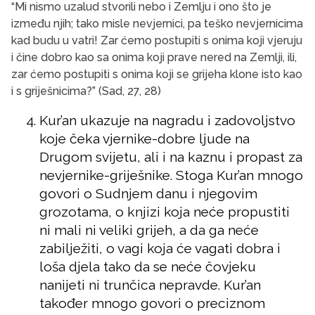
“Mi nismo uzalud stvorili nebo i Zemlju i ono što je
između njih; tako misle nevjernici, pa teško nevjernicima
kad budu u vatri! Zar ćemo postupiti s onima koji vjeruju
i čine dobro kao sa onima koji prave nered na Zemlji, ili,
zar ćemo postupiti s onima koji se grijeha klone isto kao
i s griješnicima?” (Sad, 27, 28)
Kur’an ukazuje na nagradu i zadovoljstvo
koje čeka vjernike-dobre ljude na
Drugom svijetu, ali i na kaznu i propast za
nevjernike-griješnike. Stoga Kur’an mnogo
govori o Sudnjem danu i njegovim
grozotama, o knjizi koja neće propustiti
ni mali ni veliki grijeh, a da ga neće
zabilježiti, o vagi koja će vagati dobra i
loša djela tako da se neće čovjeku
nanijeti ni trunčica nepravde. Kur’an
također mnogo govori o preciznom