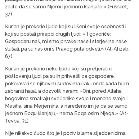
želite da se samo Njemu jedinom klanjate.» (Fussilet,
37)
Kur'an je prekorio ljude koji su lišeni svoje osobnosti i
koji su postali prirepci drugih ljudi: « I govoriće:
Gospodaru naš, mi smo prvake naše i starješine naše
slušali, pa su nas oni s Pravog puta odveli.» (Al-Ahzab,
67)
Kur'an je prekorio neke ljude koji su pretjerali u
poštovanju ljudi pa su ih prihvatili za gospodare,
pokoravali se njihovim sudovima čak i onda kada bi im
zabranili halal, a dozvolili haram: «Oni, pored Allaha,
bogovima smatraju svećenike svoje i monahe svoje i
Mesiha, sina Merjemina, a naređeno im je da se samo
jednom Bogu klanjaju,- nema Boga osim Njega.» (At-
Tevba, 31)
Nije nikakvo čudo što je i poziv islama sljedbenicima