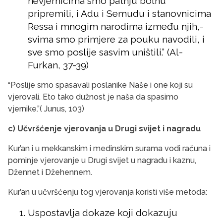
nevjernicima smo patnju bolnu
pripremili, i Adu i Semudu i stanovnicima
Ressa i mnogim narodima između njih,-
svima smo primjere za pouku navodili, i
sve smo poslije sasvim uništili.” (Al-
Furkan, 37-39)
“Poslije smo spasavali poslanike Naše i one koji su
vjerovali. Eto tako dužnost je naša da spasimo
vjernike.”( Junus, 103)
c) Učvršćenje vjerovanja u Drugi svijet i nagradu
Kur’an i u mekkanskim i medinskim surama vodi računa i
pominje vjerovanje u Drugi svijet u nagradu i kaznu,
Džennet i Džehennem.
Kur’an u učvršćenju tog vjerovanja koristi više metoda:
Uspostavlja dokaze koji dokazuju