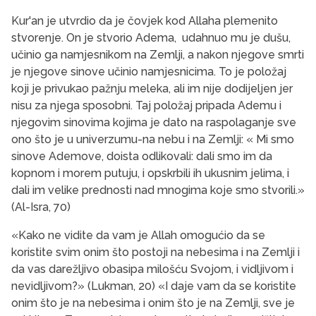
Kur'an je utvrdio da je čovjek kod Allaha plemenito
stvorenje. On je stvorio Adema, udahnuo mu je dušu,
učinio ga namjesnikom na Zemlji, a nakon njegove smrti
je njegove sinove učinio namjesnicima. To je položaj
koji je privukao pažnju meleka, ali im nije dodijeljen jer
nisu za njega sposobni. Taj položaj pripada Ademu i
njegovim sinovima kojima je dato na raspolaganje sve
ono što je u univerzumu-na nebu i na Zemlji: « Mi smo
sinove Ademove, doista odlikovali: dali smo im da
kopnom i morem putuju, i opskrbili ih ukusnim jelima, i
dali im velike prednosti nad mnogima koje smo stvorili.»
(Al-Isra, 70)
«Kako ne vidite da vam je Allah omogućio da se
koristite svim onim što postoji na nebesima i na Zemlji i
da vas darežljivo obasipa milošću Svojom, i vidljivom i
nevidljivom?» (Lukman, 20) «I daje vam da se koristite
onim što je na nebesima i onim što je na Zemlji, sve je