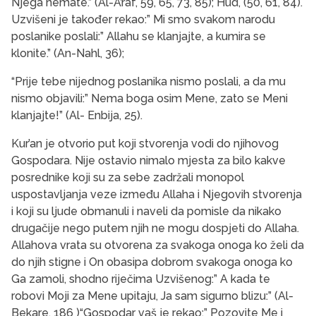
Njega nemate.” (Al-A’raf, 59, 65, 73, 85); Hud, (50, 61, 84).
Uzvišeni je također rekao:” Mi smo svakom narodu
poslanike poslali:” Allahu se klanjajte, a kumira se
klonite.” (An-Nahl, 36);
“Prije tebe nijednog poslanika nismo poslali, a da mu
nismo objavili:” Nema boga osim Mene, zato se Meni
klanjajte!” (Al- Enbija, 25).
Kur’an je otvorio put koji stvorenja vodi do njihovog
Gospodara. Nije ostavio nimalo mjesta za bilo kakve
posrednike koji su za sebe zadržali monopol
uspostavljanja veze između Allaha i Njegovih stvorenja
i koji su ljude obmanuli i naveli da pomisle da nikako
drugačije nego putem njih ne mogu dospjeti do Allaha.
Allahova vrata su otvorena za svakoga onoga ko želi da
do njih stigne i On obasipa dobrom svakoga onoga ko
Ga zamoli, shodno riječima Uzvišenog:” A kada te
robovi Moji za Mene upitaju, Ja sam sigurno blizu:” (Al-
Bekare, 186 )“Gospodar vaš je rekao:” Pozovite Me i