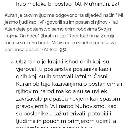
htio meleke bi poslao”. (Al-Mu’minun, 24)
Kur’an je takvim ljudima odgovorio na slijedeći način:” Mi
jesmo ljudi kao i vi”-govorili su im poslanici njihovi- “ali,
Allah daje poslanstvo samo onim robovima Svojim
kojima On hoće.” (Ibrahim, 11) “Reci: Kad bi na Zemlji
meleki smireno hodili, Mi bismo im s neba meleka za
poslanika poslali.” (Al-Isra, 95)
Obznanio je krajnji ishod onih koji su
vjerovali u poslanstva poslanika kao i
onih koji su ih smatrali lažnim. Časni
Kur’an obiluje kazivanjima o poslanicima i
njihovim narodima koja su se uvijek
završavala propašću nevjernika i spasom
pravovjernih: “A i narod Nuhov smo, kad
su poslanike u laž utjerivali, potopili i
ljudima ih poučnim primjerom učinili a