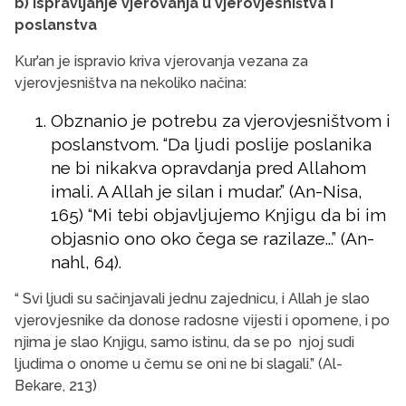
b) Ispravljanje vjerovanja u vjerovjesništva i
poslanstva
Kur’an je ispravio kriva vjerovanja vezana za
vjerovjesništva na nekoliko načina:
Obznanio je potrebu za vjerovjesništvom i
poslanstvom. “Da ljudi poslije poslanika
ne bi nikakva opravdanja pred Allahom
imali. A Allah je silan i mudar.” (An-Nisa,
165) “Mi tebi objavljujemo Knjigu da bi im
objasnio ono oko čega se razilaze...” (An-
nahl, 64).
“ Svi ljudi su sačinjavali jednu zajednicu, i Allah je slao
vjerovjesnike da donose radosne vijesti i opomene, i po
njima je slao Knjigu, samo istinu, da se po njoj sudi
ljudima o onome u čemu se oni ne bi slagali.” (Al-
Bekare, 213)