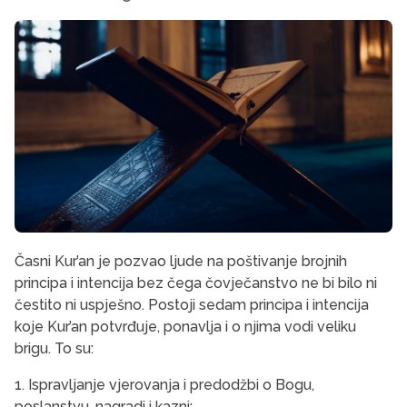
Časni Kur’an je pozvao ljude na poštivanje brojnih
principa i intencija bez čega čovječanstvo ne bi bilo ni
čestito ni uspješno. Postoji sedam principa i intencija
koje Kur’an potvrđuje, ponavlja i o njima vodi veliku
brigu. To su:
1. Ispravljanje vjerovanja i predodžbi o Bogu,
poslanstvu, nagradi i kazni;