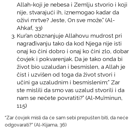
Allah-koji je nebesa i Zemlju stvorio i koji
nije, stvarajući ih, iznemogao kadar da
oživi mrtve? Jeste, On sve može.” (Al-
Ahkaf, 33)
Kur’an obznanjuje Allahovu mudrost pri
nagrađivanju tako da kod Njega nije isti
onaj ko čini dobro i onaj ko čini zlo, dobar
čovjek i pokvarenjak. Da je tako onda bi
život bio uzaludan i besmislen, a Allah je
čist i uzvišen od toga da život stvori i
učini ga uzaludnim i besmislenim:” Zar
ste mislili da smo vas uzalud stvorili i da
nam se nećete povratiti?” (Al-Mu’minun,
115)
“Zar čovjek misli da će sam sebi prepušten biti, da neće
odgovarati?” (Al-Kijama, 36)