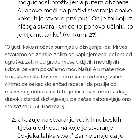
mogućnost proživljenja putem obznane
Allahove moći da proživi stvorenja onako
kako ih je stvorio prvi put:” On je taj koji iz
ničega stvara i On će to ponovo učiniti, to
je Njemu lahko.” (Ar-Rum, 27)
“O ljudi, kako možete sumnjati u oživljenje,-pa, Mi vas
stvaramo od zemlje, zatim od kapi sjemena, potom od
ugruška, zatim od grude mesa vidljivih i nevidljivih
udova, pa vam pokažemo moć Našu! A u maternice
smještamo šta hoćemo, do roka određenog, zatim
činimo da se kao dojenčad rađate i da poslije do
muževnog doba uzrastete; jedni od vas umiru, a drugi
duboku starost doživljavaju, pa začas zaboravljaju ono
što saznaju.”(Al-Hadždž, 5)
Ukazuje na stvaranje velikih nebeskih
tijela u odnosu na koje je stvaranje
čovjeka lahka stvar:” Zar ne znaju da je