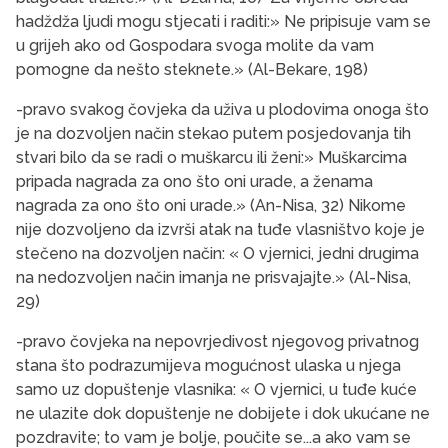
hadždža ljudi mogu stjecati i raditi:» Ne pripisuje vam se
u grijeh ako od Gospodara svoga molite da vam
pomogne da nešto steknete.» (Al-Bekare, 198)
-pravo svakog čovjeka da uživa u plodovima onoga što
je na dozvoljen način stekao putem posjedovanja tih
stvari bilo da se radi o muškarcu ili ženi:» Muškarcima
pripada nagrada za ono što oni urade, a ženama
nagrada za ono što oni urade.» (An-Nisa, 32) Nikome
nije dozvoljeno da izvrši atak na tuđe vlasništvo koje je
stečeno na dozvoljen način: « O vjernici, jedni drugima
na nedozvoljen način imanja ne prisvajajte.» (Al-Nisa,
29)
-pravo čovjeka na nepovrjedivost njegovog privatnog
stana što podrazumijeva mogućnost ulaska u njega
samo uz dopuštenje vlasnika: « O vjernici, u tuđe kuće
ne ulazite dok dopuštenje ne dobijete i dok ukućane ne
pozdravite; to vam je bolje, poučite se...a ako vam se