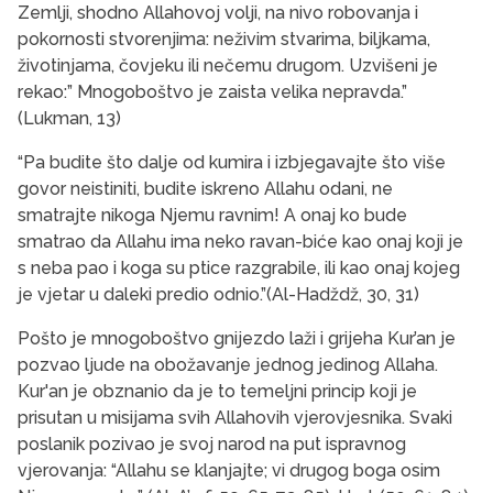
Zemlji, shodno Allahovoj volji, na nivo robovanja i
pokornosti stvorenjima: neživim stvarima, biljkama,
životinjama, čovjeku ili nečemu drugom. Uzvišeni je
rekao:” Mnogoboštvo je zaista velika nepravda.”
(Lukman, 13)
“Pa budite što dalje od kumira i izbjegavajte što više
govor neistiniti, budite iskreno Allahu odani, ne
smatrajte nikoga Njemu ravnim! A onaj ko bude
smatrao da Allahu ima neko ravan-biće kao onaj koji je
s neba pao i koga su ptice razgrabile, ili kao onaj kojeg
je vjetar u daleki predio odnio.”(Al-Hadždž, 30, 31)
Pošto je mnogoboštvo gnijezdo laži i grijeha Kur’an je
pozvao ljude na obožavanje jednog jedinog Allaha.
Kur'an je obznanio da je to temeljni princip koji je
prisutan u misijama svih Allahovih vjerovjesnika. Svaki
poslanik pozivao je svoj narod na put ispravnog
vjerovanja: “Allahu se klanjajte; vi drugog boga osim