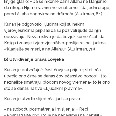
knjige glasio: «Da se nikome osim Allahu ne klanjamo,
da nikoga Njemu ravnim ne smatramo i da jedni druge,
pored Allaha bogovima ne držimo!» (Alu Imran, 64)
Kur'an je odgovorio i ljudima koji su nekim
vjerovjesnicima pripisali da su pozivali ljude da njih
obožavaju : Nezamislivo je da čovjek kome Allah da
Knjigu i znanje i vjerovjesništvo-poslije rekne ljudima:
«Klanjajte se meni, a ne Allahu.» (Alu Imran, 79)
b) Utvrđivanje prava čovjeka
Kur'an je potvrđujući čast čovjeka prije 14 stoljeća
utvrdio ono čime se danas čovječanstvo ponosi i što
neznalice smatraju plodom novog vremena- to je ono
što se danas naziva «Ljudskim pravima».
Kur'an je utvrdio slijedeća ljudska prava:
- na slobodu posmatranja i mišljenja: « Reci:
«Posmatrajte ono što je na nebesima i na Zemlji!»