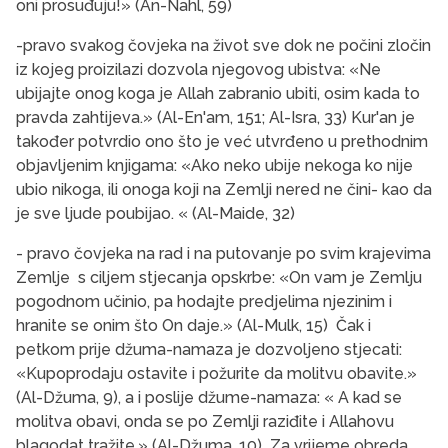
oni prosuđuju!» (An-Nahl, 59)
-pravo svakog čovjeka na život sve dok ne počini zločin
iz kojeg proizilazi dozvola njegovog ubistva: «Ne
ubijajte onog koga je Allah zabranio ubiti, osim kada to
pravda zahtijeva.» (Al-En'am, 151; Al-Isra, 33) Kur'an je
također potvrdio ono što je već utvrđeno u prethodnim
objavljenim knjigama: «Ako neko ubije nekoga ko nije
ubio nikoga, ili onoga koji na Zemlji nered ne čini- kao da
je sve ljude poubijao. « (Al-Maide, 32)
- pravo čovjeka na rad i na putovanje po svim krajevima
Zemlje s ciljem stjecanja opskrbe: «On vam je Zemlju
pogodnom učinio, pa hodajte predjelima njezinim i
hranite se onim što On daje.» (Al-Mulk, 15) Čak i
petkom prije džuma-namaza je dozvoljeno stjecati:
«Kupoprodaju ostavite i požurite da molitvu obavite.»
(Al-Džuma, 9), a i poslije džume-namaza: « A kad se
molitva obavi, onda se po Zemlji raziđite i Allahovu
blagodat tražite.» (Al-Džuma, 10) Za vrijeme obreda