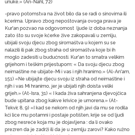
unuke.» (An-Nahl, 72)
-pravo potomstva na život bilo da se radi o sinovima ili
kćerima. Upravo zbog nepoštovanja ovoga prava je
Kur'an pozvao na odgovornost ljude iz doba neznanja
zato što su svoje kćerke žive zakopavali u zemlju,
ubijali svoju djecu zbog siromaštva u kojem su se
nalazili ili pak zbog straha od siromaštva koje bi ih
moglo zadesiti u budućnosti. Kur'an to smatra velikim
grijehom i teškim prijestupom: « Da svoju djecu zbog
neimaštine ne ubijate-Mi i vas i njih hranimo.» (Al-An'am,
151) «Ne ubijajte djecu svoju iz straha od neimaštine i
njih i vas Mi hranimo, jer je ubijati njih doista veliki
grijeh.» (At-Isra, 31) « I kada živa sahranjena djevojčica
bude upitana zbog kakve krivice je umorena.» (At-
Tekvir, 8, 9) «I kad se nekom od njih javi da mu se rodila
kći lice mu potamni i postaje potišten, krije se od ljudi
zbog nesreće koja mu je dojavljena : da li ovako
prezren da je zadrži ili da je u zemlju zarovi? Kako ružno