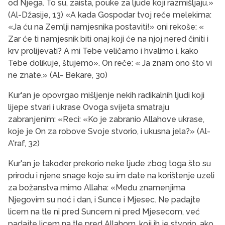
od Njega. To su, zaista, pouke za ljude koji razmišljaju.»
(Al-Džasije, 13) «A kada Gospodar tvoj reče melekima:
«Ja ću na Zemlji namjesnika postaviti!» oni rekoše: «
Zar će ti namjesnik biti onaj koji će na njoj nered činiti i
krv prolijevati? A mi Tebe veličamo i hvalimo i, kako
Tebe dolikuje, štujemo». On reče: « Ja znam ono što vi
ne znate.» (Al- Bekare, 30)
Kur'an je opovrgao mišljenje nekih radikalnih ljudi koji
lijepe stvari i ukrase Ovoga svijeta smatraju
zabranjenim: «Reci: «Ko je zabranio Allahove ukrase,
koje je On za robove Svoje stvorio, i ukusna jela?» (Al-
A'raf, 32)
Kur'an je također prekorio neke ljude zbog toga što su
prirodu i njene snage koje su im date na korištenje uzeli
za božanstva mimo Allaha: «Među znamenjima
Njegovim su noć i dan, i Sunce i Mjesec. Ne padajte
licem na tle ni pred Suncem ni pred Mjesecom, već
padajte licem na tle pred Allahom, koji ih je stvorio, ako