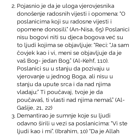
Pojasnio je da je uloga vjerovjesnika
donošenje radosnih vijesti i opomena: “O
poslanicima koji su radosne vijesti i
opomene donosili.” (An-Nisa, 65) Poslanici
nisu bogovi niti su djeca bogova već su
to ljudi kojima se objavljuje: “Reci: “Ja sam
čovjek kao i vi, meni se objavljuje da je
vaš Bog- jedan Bog.” (Al-Kehf, 110).
Poslanici su u stanju da pozivaju u
vjerovanje u jednog Boga, ali nisu u
stanju da upute srca i da nad njima
vladaju:” Ti poučavaj, tvoje je da
poučavaš, ti vlasti nad njima nemaš.” (Al-
Gašije, 21, 22)
Demantirao je sumnje koje su ljudi
odavno širili u vezi sa poslanicima: “Vi ste
ljudi kao i mi”. (Ibrahim, 10) “Da je Allah