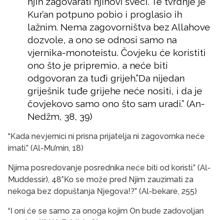
njih zagovarati njihovi sveci. Te tvrdnje je
Kur’an potpuno pobio i proglasio ih
lažnim. Nema zagovorništva bez Allahove
dozvole, a ono se odnosi samo na
vjernika-monoteistu. Čovjeku će koristiti
ono što je pripremio, a neće biti
odgovoran za tuđi grijeh.”Da nijedan
griješnik tuđe grijehe neće nositi, i da je
čovjekovo samo ono što sam uradi.” (An-
Nedžm, 38, 39)
“Kada nevjernici ni prisna prijatelja ni zagovornka neće
imati.” (Al-Mu’min, 18)
Njima posredovanje posrednika neće biti od koristi.” (Al-
Muddessir), 48”Ko se može pred Njim zauzimati za
nekoga bez dopuštanja Njegova!?” (Al-bekare, 255)
“I oni će se samo za onoga kojim On bude zadovoljan