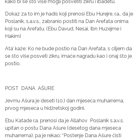
kako bi se što više mogli posvetiti zikru i ibadetu.
Dokaz za to im je hadis koji prenosi Ebu Hurejre, r.a., da je
Poslanik, s.a.v.s., zabranio postiti na Dan Arefata onima
koji su na Arefatu. (Ebu Davud, Nesai, Ibn Huzejme i
Hakim)
Ata’ kaže: Ko ne bude postio na Dan Arefata, s ciljem da
se što više posveti zikru, imaće nagradu kao i onaj što je
postio.
POST DANA AŠURE
Jevmu Ašura je deseti (10.) dan mjeseca muharrema,
prvog mjeseca u hid‍žretskoj godini.
Ebu Katade r.a. prenosi da je Allahov Poslanik s.a.v.s.
upitan o postu Dana Ašure (desetog dana mjeseca
muharrema), pa je rekao: “Postenje Dana Ašure čisti