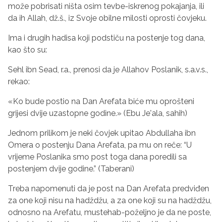
može pobrisati ništa osim tevbe-iskrenog pokajanja, ili
da ih Allah, dž.š., iz Svoje obilne milosti oprosti čovjeku.
Ima i drugih hadisa koji podstiču na postenje tog dana,
kao što su:
Sehl ibn Sead, r.a., prenosi da je Allahov Poslanik, s.a.v.s.,
rekao:
«Ko bude postio na Dan Arefata biće mu oprošteni
grijesi dvije uzastopne godine.» (Ebu Je'ala, sahih)
Jednom prilikom je neki čovjek upitao Abdullaha ibn
Omera o postenju Dana Arefata, pa mu on reče: “U
vrijeme Poslanika smo post toga dana poredili sa
postenjem dvije godine.” (Taberani)
Treba napomenuti da je post na Dan Arefata predviđen
za one koji nisu na hadždžu, a za one koji su na hadždžu,
odnosno na Arefatu, mustehab-poželjno je da ne poste,