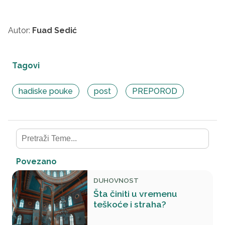
Autor:
Fuad Sedić
Tagovi
hadiske pouke
post
PREPOROD
Povezano
DUHOVNOST
Šta činiti u vremenu
teškoće i straha?