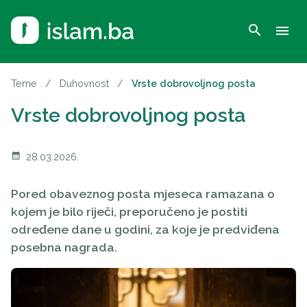
search
menu
Teme
/
Duhovnost
/
Vrste dobrovoljnog posta
Vrste dobrovoljnog posta
calendar_month
28.03.2026.
Pored obaveznog posta mjeseca ramazana o
kojem je bilo riječi, preporučeno je postiti
određene dane u godini, za koje je predviđena
posebna nagrada.