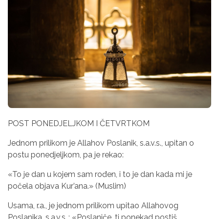
POST PONEDJELJKOM I ČETVRTKOM
Jednom prilikom je Allahov Poslanik, s.a.v.s., upitan o
postu ponedjeljkom, pa je rekao:
«To je dan u kojem sam rođen, i to je dan kada mi je
počela objava Kur’ana.» (Muslim)
Usama, r.a., je jednom prilikom upitao Allahovog
Poslanika, s.a.v.s.,: «Poslaniče, ti ponekad postiš