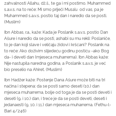
zahvalnosti Allahu, dž‍.š., te ga i mi postimo. Muhammed
s.a.v.s. na to reče: Mi smo priječi Musa’u od vas, pa je
Muhammed s.a.v.s. postio taj dan i naredio da se posti.
(Muslim)
Ibn Abbas, r.a., ka‍že: Kada je Poslanik s.a.v.s. postio Dan
Ašure i naredio da se posti, ashabi su mu rekli: Poslaniče,
to je dan koji slave i veličaju ž‍idovi i kršćani? Poslanik na
to reče: Ako dož‍ivim slijedeću godinu postiću -ako Bog
da- i deveti dan (mjeseca muharrema). Ibn Abbas ka‍že:
Nije nastupila naredna godina, a Poslanik s.a.v.s. je već
bio preselio na Ahiret. (Muslim)
Ibn Had‍žer kaž‍e: Postenje Dana Ašure mož‍e biti na tri
načina i stepena: da se posti samo deseti (10.) dan
mjeseca muharrema, bolje od toga je da se posti deveti i
deseti (9. i 10.) dan, i treće je da se posti deveti, deseti i
jedanaesti (9, 10. i 11.) dan mjeseca muharrema. (Fethu-l-
Bari 4/246)