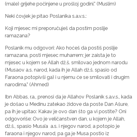
(male) grijehe počinjene u prošloj godini.” (Muslim)
Neki čovjek je pitao Poslanika s.a.v.s.:
Koji mjesec mi preporučuješ da postim poslije
ramazana?
Poslanik mu odgovori: Ako hoćeš da postiš poslije
ramazana, posti mjesec muharrem; jer zaista je to
mjesec u kojem se Allah dž.š. smilovao jednom narodu
(Musaov a.s. narod, kada ih je Allah dž.š. spasio od
Faraona potopivši ga) i u njemu će se smilovati i drugim
narodima.” (Ahmed)
Ibn Abbas, r.a., prenosi da je Allahov Poslanik s.a.v.s., kada
je došao u Medinu zatekao ‍židove da poste Dan Ašure,
pa ih je upitao: Kakav je ovo dan što ga vi postite? Oni
odgovoriše: Ovo je veličanstven dan, u kojem je Allah,
d‍ž.š., spasio Musa’a a.s. i njegov narod, a potopio je
faraona i njegov narod, pa ga je Musa postio iz