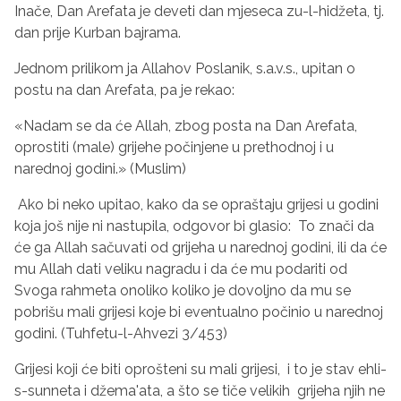
Inače, Dan Arefata je deveti dan mjeseca zu-l-hidžeta, tj.
dan prije Kurban bajrama.
Jednom prilikom ja Allahov Poslanik, s.a.v.s., upitan o
postu na dan Arefata, pa je rekao:
«Nadam se da će Allah, zbog posta na Dan Arefata,
oprostiti (male) grijehe počinjene u prethodnoj i u
narednoj godini.» (Muslim)
Ako bi neko upitao, kako da se opraštaju grijesi u godini
koja još nije ni nastupila, odgovor bi glasio: To znači da
će ga Allah sačuvati od grijeha u narednoj godini, ili da će
mu Allah dati veliku nagradu i da će mu podariti od
Svoga rahmeta onoliko koliko je dovoljno da mu se
pobrišu mali grijesi koje bi eventualno počinio u narednoj
godini. (Tuhfetu-l-Ahvezi 3/453)
Grijesi koji će biti oprošteni su mali grijesi, i to je stav ehli-
s-sunneta i džema'ata, a što se tiče velikih grijeha njih ne