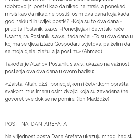
(dobrovoljni post) i kao da nikad ne mrsiš, a ponekad
mrsiš kao da nikad ne postiš, osim dva dana koja kada
god naiđu ti ih uvijek postiš? -Koja su to dva dana -
priupita Poslanik, s.a.v.s. -Ponedjeljak i četvrtak- reče
Usama, r.a. Poslanik, s.a.v.s., tada reče: -To su dva dana u
kojima se djela izlažu Gospodaru svjetova, pa želim da
se moja djela izlažu, a ja postim.» (Ahmed)
Također je Allahov Poslanik, s.a.v.s., ukazao na važnost
postenja ova dva dana u ovom hadisu:
«Zaista, Allah, dž.š., ponedjeljkom i četvrtkom oprašta
svakom muslimanu osim dvojici koja su zavađena (ne
govore), sve dok se ne pomire. (Ibn Madždže)
POST NA DAN AREFATA
Na vrijednost posta Dana Arefata ukazuju mnogi hadisi.