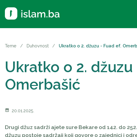
Teme
/
Duhovnost
/
Ukratko o 2. džuzu - Fuad ef. Omerb
Ukratko o 2. džuzu 
Omerbašić
calendar_month
20.01.2025.
Drugi džuz sadrži ajete sure Bekare od 142. do 252.
džuzu postoje sadržaji koji govore o zajednici i od