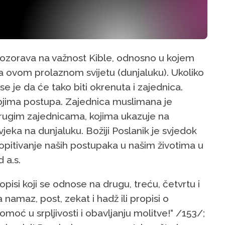
upozorava na važnost Kible, odnosno u kojem
a ovom prolaznom svijetu (dunjaluku). Ukoliko
se je da će tako biti okrenuta i zajednica.
ojima postupa. Zajednica muslimana je
drugim zajednicama, kojima ukazuje na
jeka na dunjaluku. Božiji Poslanik je svjedok
opitivanje naših postupaka u našim životima u
 a.s.
pisi koji se odnose na drugu, treću, četvrtu i
namaz, post, zekat i hadž ili propisi o
pomoć u srpljivosti i obavljanju molitve!“ /153/;