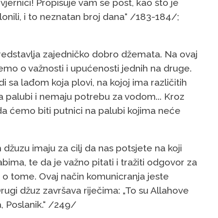
„O vjernici! Propisuje vam se post, kao što je
lonili, i to neznatan broj dana“ /183-184/;
predstavlja zajedničko dobro džemata. Na ovaj
emo o važnosti i upućenosti jednih na druge.
sa lađom koja plovi, na kojoj ima različitih
na palubi i nemaju potrebu za vodom... Kroz
da ćemo biti putnici na palubi kojima neće
om džuzu imaju za cilj da nas potsjete na koji
ma, te da je važno pitati i tražiti odgovor za
o tome. Ovaj način komunicranja jeste
rugi džuz završava riječima: „To su Allahove
a, Poslanik.“ /249/