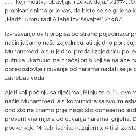
„ ... i koji molitvu obavljaju i zekat daju..“ /177/; 
propisan onima prije vas, da biste se se grijeha k
„Hadž i umru radi Allaha izvršavajte!“ /196/.
Izvršavanje ovih propisa od strane pojedinaca 
način jačamo našu zajednicu. ali ujedno poručuj
Muhammed. a.s. u jednoj predaji zajednicu poredi 
putnika ukazujući na značaj onih koji se nalaze 
obredoslovlje i čuvanje od harama nadati se je 
zatrebati voda.
Ajeti koji počinju sa riječima „Pitaju te o...“ u ov
način Muhammed, a.s. komunicira sa svojim ashabi
ono što ne znamo prije nego što donesemo sud 
preventivna mjera od čuvanja harama, grijeha. D
pouke koje Mi tebi istinito kazujemo. A ti si, zaist