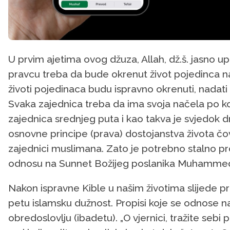
U prvim ajetima ovog džuza, Allah, dž.š. jasno 
pravcu treba da bude okrenut život pojedinca n
životi pojedinaca budu ispravno okrenuti, nadati 
Svaka zajednica treba da ima svoja načela po k
zajednica srednjeg puta i kao takva je svjedok 
osnovne principe (prava) dostojanstva života čov
zajednici muslimana. Zato je potrebno stalno pr
odnosu na Sunnet Božijeg poslanika Muhammed
Nakon ispravne Kible u našim životima slijede pro
petu islamsku dužnost. Propisi koje se odnose na 
obredoslovlju (ibadetu). „O vjernici, tražite sebi 