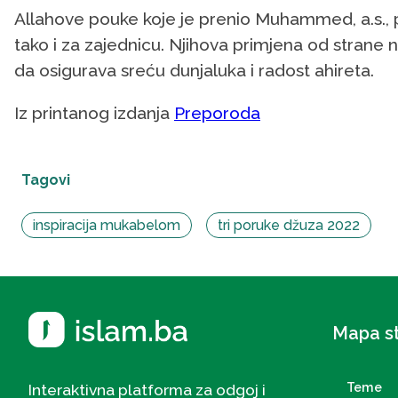
Allahove pouke koje je prenio Muhammed, a.s., p
tako i za zajednicu. Njihova primjena od strane 
da osigurava sreću dunjaluka i radost ahireta.
Iz printanog izdanja
Preporoda
Tagovi
inspiracija mukabelom
tri poruke džuza 2022
Mapa s
Teme
Interaktivna platforma za odgoj i