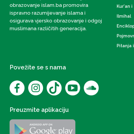
obrazovanje islam.ba promovira
Kur'an i 
ispravno razumijevanje islama i
Ilmihal
osigurava vjersko obrazovanje i odgoj
Enciklo
muslimana različitih generacija.
Pojmovn
Pitanja 
Povežite se s nama
Preuzmite aplikaciju