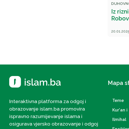
DUHOVN
Iz riz
Robovi
20.01.2025
Mapa s
Teme
Interaktivna platforma za odgoj i
obrazovanje islam.ba promovira
Kur'an i 
ispravno razumijevanje islama i
Ilmihal
osigurava vjersko obrazovanje i odgoj
Enciklo