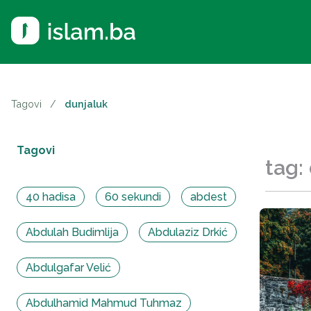
Tagovi
/
dunjaluk
Tagovi
tag:
40 hadisa
60 sekundi
abdest
Abdulah Budimlija
Abdulaziz Drkić
Abdulgafar Velić
Abdulhamid Mahmud Tuhmaz