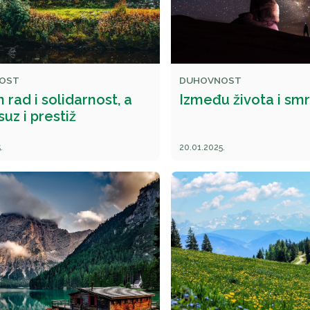
OST
DUHOVNOST
 rad i solidarnost, a
Između života i smr
suz i prestiž
.
20.01.2025.