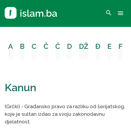
search
menu
A
B
C
Č
Ć
D
DŽ
Đ
E
F
Kanun
(Grčki) - Građansko pravo za razliku od šerijatskog,
koje je sultan izdao za svoju zakonodavnu
djelatnost.