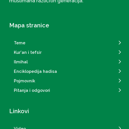
muslimana različitih generacija.
Mapa stranice
Teme
Kur'an i tefsir
Ilmihal
Enciklopedija hadisa
Pojmovnik
Pitanja i odgovori
Linkovi
Video