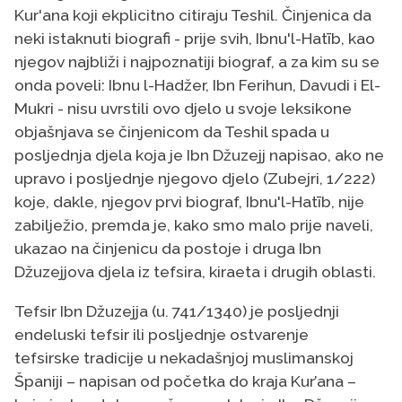
Kur'ana koji ekplicitno citiraju Teshil. Činjenica da
neki istaknuti biografi - prije svih, Ibnu'l-Hatīb, kao
njegov najbliži i najpoznatiji biograf, a za kim su se
onda poveli: Ibnu l-Hadžer, Ibn Ferihun, Davudi i El-
Mukri - nisu uvrstili ovo djelo u svoje leksikone
objašnjava se činjenicom da Teshil spada u
posljednja djela koja je Ibn Džuzejj napisao, ako ne
upravo i posljednje njegovo djelo (Zubejri, 1/222)
koje, dakle, njegov prvi biograf, Ibnu'l-Hatīb, nije
zabilježio, premda je, kako smo malo prije naveli,
ukazao na činjenicu da postoje i druga Ibn
Džuzejjova djela iz tefsira, kiraeta i drugih oblasti.
Tefsir Ibn Džuzejja (u. 741/1340) je posljednji
endeluski tefsir ili posljednje ostvarenje
tefsirske tradicije u nekadašnjoj muslimanskoj
Španiji – napisan od početka do kraja Kur’ana –