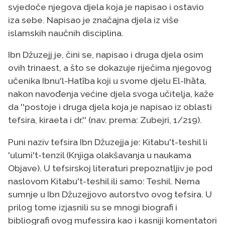
svjedoče njegova djela koja je napisao i ostavio
iza sebe. Napisao je značajna djela iz više
islamskih naučnih disciplina.
Ibn Džuzejj je, čini se, napisao i druga djela osim
ovih trinaest, a što se dokazuje riječima njegovog
učenika Ibnu'l-Hatība koji u svome djelu El-Ihāta,
nakon navođenja većine djela svoga učitelja, kaže
da ''postoje i druga djela koja je napisao iz oblasti
tefsira, kiraeta i dr.'' (nav. prema: Zubejri, 1/219).
Puni naziv tefsira Ibn Džuzejja je: Kitabu't-teshil li
'ulumi't-tenzil (Knjiga olakšavanja u naukama
Objave). U tefsirskoj literaturi prepoznatljiv je pod
naslovom Kitabu't-teshil ili samo: Teshil. Nema
sumnje u Ibn Džuzejjovo autorstvo ovog tefsira. U
prilog tome izjasnili su se mnogi biografi i
bibliografi ovog mufessira kao i kasniji komentatori