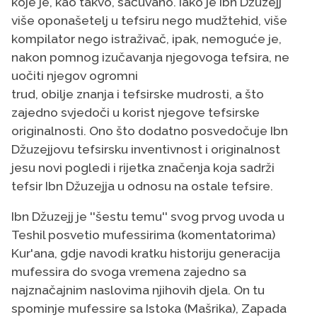
koje je, kao takvo, sačuvano. Iako je Ibn Džuzejj
više oponašetelj u tefsiru nego mudžtehid, više
kompilator nego istraživač, ipak, nemoguće je,
nakon pomnog izučavanja njegovoga tefsira, ne
uočiti njegov ogromni
trud, obilje znanja i tefsirske mudrosti, a što
zajedno svjedoči u korist njegove tefsirske
originalnosti. Ono što dodatno posvedočuje Ibn
Džuzejjovu tefsirsku inventivnost i originalnost
jesu novi pogledi i rijetka značenja koja sadrži
tefsir Ibn Džuzejja u odnosu na ostale tefsire.
Ibn Džuzejj je ''šestu temu'' svog prvog uvoda u
Teshil posvetio mufessirima (komentatorima)
Kur'ana, gdje navodi kratku historiju generacija
mufessira do svoga vremena zajedno sa
najznačajnim naslovima njihovih djela. On tu
spominje mufessire sa Istoka (Mašrika), Zapada