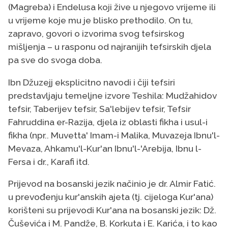
(Magreba) i Endelusa koji žive u njegovo vrijeme ili
u vrijeme koje mu je blisko prethodilo. On tu,
zapravo, govori o izvorima svog tefsirskog
mišljenja – u rasponu od najranijih tefsirskih djela
pa sve do svoga doba.
Ibn Džuzejj eksplicitno navodi i čiji tefsiri
predstavljaju temeljne izvore Teshila: Mudžahidov
tefsir, Taberijev tefsir, Sa'lebijev tefsir, Tefsir
Fahruddina er-Razija, djela iz oblasti fikha i usul-i
fikha (npr.. Muvetta' Imam-i Malika, Muvazeja Ibnu'l-
Mevaza, Ahkamu'l-Kur'an Ibnu'l-'Arebija, Ibnu l-
Fersa i dr., Karafi itd.
Prijevod na bosanski jezik načinio je dr. Almir Fatić.
u prevođenju kur'anskih ajeta (tj. cijeloga Kur'ana)
korišteni su prijevodi Kur'ana na bosanski jezik: Dž.
Čuševića i M. Pandže, B. Korkuta i E. Karića, i to kao