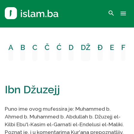
search
menu
A
B
C
Č
Ć
D
DŽ
Đ
E
F
Ibn Džuzejj
Puno ime ovog mufessira je: Muhammed b.
Ahmed b. Muhammed b. Abdullah b. Džuzejj el-
Kilbi Ebu'l-Kasim el-Garnati el-Endelusi el-Maliki.
Poznat je, i u komentarima Kur'ana prepoznatljiv,