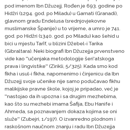
pod imenom Ibn Džuzejj. Rođen je 693. godine po
Hidžri (1294. god. po Miladu) u Garnati (Granadi),
glavnom gradu Endelusa (srednjovjekovne
muslimanske Španije) u to vrijeme, a umro je 741.
god. po Hidžri (1340. god. po Miladu) kao šehid u
bici u mjestu Tarīf, u blizini Džebel-i Tarika
(Gibraltara). Neki biografi Ibn Džuzejja prvenstveno
vide kao ''učenjaka metodologije šeri'atskoga
prava i lingvistike'' (Zirikli, 5/325). Kada smo kod
fikha i usul-i fikha, napomenimo i činjenicu da Ibn
Džuzejj svoje učenike nije samo podučavao fikhu
malikijske pravne škole, kojoj je pripadao, već je
''nastojao da ih upozna i sa drugim mezhebima,
kao što su mezhebi imama Šafija, Ebu Hanife i
Ahmeda, sa poznavanjem dokaza kojima se oni
služe'' (Zubejri, 1/197). O izvanredno plodnom i
raskošnom naučnom znanju i radu Ibn Džuzejja