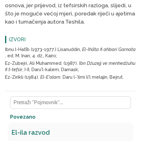
osnova, jer prijevod, iz tefsirskih razloga, slijedi, u
što je moguće većoj mjeri, poredak riječi u ajetima
kao i tumačenja autora Teshila.
IZVORI
Ibnu l-Hatīb (1973-1977.) Lisanuddin,
El
-
Ihāta fi ahbari Garnata
, ed. M. Inan, 4. dž., Kairo;
Ez-Zubejri, Ali Muhammed. (1987).
Ibn Džuzejj ve menhedžuhu
fi t-tefsir
, I-II, Daru'l-kalem, Damask;
Ez-Zirikli (1984).
El-E'alam
. Daru l-'ilmi li'l melajin, Bejrut.
Povezano
El-ila razvod