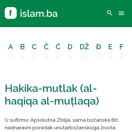
search
menu
A
B
C
Č
Ć
D
DŽ
Đ
E
F
Hakika-mutlak (al-
haqiqa al-muțlaqa)
U sufizmu: Apsolutna Zbilja, sama božanska Bit,
nadnaravni poredak unutarbožanskoga života.