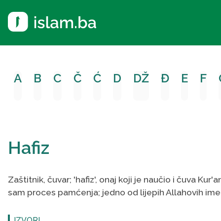
A
B
C
Č
Ć
D
DŽ
Đ
E
F
Hafiz
Zaštitnik, čuvar; 'hafiz', onaj koji je naučio i čuva K
sam proces pamćenja; jedno od lijepih Allahovih ime
IZVORI