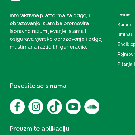
Teme
Interaktivna platforma za odgoj i
obrazovanje islam.ba promovira
Kur'an i 
ispravno razumijevanje islama i
Ilmihal
osigurava vjersko obrazovanje i odgoj
Enciklo
muslimana različitih generacija.
Pojmovn
Pitanja 
Povežite se s nama
Preuzmite aplikaciju