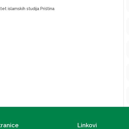
ultet islamskih studija Priština
tranice
Linkovi