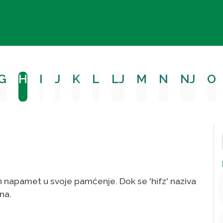
G
H
I
J
K
L
LJ
M
N
NJ
O
ur'an napamet u svoje pamćenje. Dok se 'hifz' naziva
na.