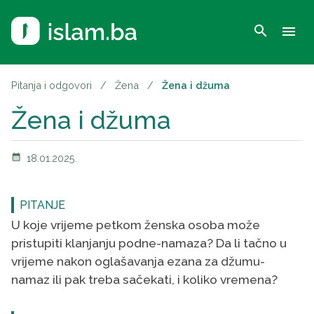
search
menu
Pitanja i odgovori
/
Žena
/
Žena i džuma
Žena i džuma
calendar_month
18.01.2025.
PITANJE
U koje vrijeme petkom ženska osoba može
pristupiti klanjanju podne-namaza? Da li tačno u
vrijeme nakon oglašavanja ezana za džumu-
namaz ili pak treba sačekati, i koliko vremena?