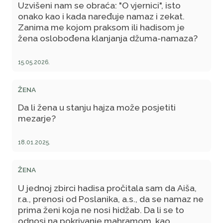
Uzvišeni nam se obraća: "O vjernici", isto
onako kao i kada naređuje namaz i zekat.
Zanima me kojom praksom ili hadisom je
žena oslobođena klanjanja džuma-namaza?
15.05.2026.
ŽENA
Da li žena u stanju hajza može posjetiti
mezarje?
18.01.2025.
ŽENA
U jednoj zbirci hadisa pročitala sam da Aiša,
r.a., prenosi od Poslanika, a.s., da se namaz ne
prima ženi koja ne nosi hidžab. Da li se to
odnosi na pokrivanje mahramom, kao