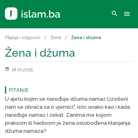
search
menu
Pitanja i odgovori
/
Žena
/
Žena i džuma
Žena i džuma
calendar_month
18.01.2025.
PITANJE
U ajetu kojim se naređuje džuma namaz Uzvišeni
nam se obraća sa o vjernici", isto onako kao i kada
naređuje namaz i zekat. Zanima me kojom
praksom ili hadisom je žena oslobođena klanjanja
džuma namaza?