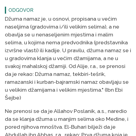
ODGOVOR
Džuma namaz je, u osnovi, propisana u većim
naseljima (gradovima i/ili velikim selima), a ne
obavlja se u nenaseljenim mjestima i malim
selima, u kojima nema predvodnika (predstavnika
izvršne vlasti) ili kadije. U pravilu, džuma namaz se i
u gradovima klanja u većim džamijama, a ne u
svakoj mahalskoj džamiji. Od Alije, r.a., se prenosi
da je rekao: Džuma namaz, tekbiri-tešrik,
ramazanski i kurban-bajramski namaz obavljaju se
u velikim džamijama i velikim mjestima." (Ibn Ebi
Šejbe)
Ne prenosi se da je Allahov Poslanik, a.s., naredio
da se klanja džuma u manjim selima oko Medine, i
pored njihova mnoštva. El-Buhari bilježi da je
Abdullah ibn Abbas, r.a., rekao: Prva džuma koja je