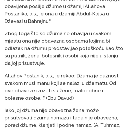
obavljena poslije džume u džamiji Allahova
Poslanika, a.s., je ona u džamiji Abdul-Kajsa u
Dževasi u Bahrejnu."
Zbog toga što se džuma ne obavlja u svakom
mjestu ona nije obavezna osobama kojima bi
odlazak na džumu predstavljao poteškoću kao što
su putnik, žena, bolesnik i osobi koja nije u stanju
da joj prisustvuje.
Allahov Poslanik, a.s., je rekao: Džuma je dužnost
svakom muslimanu koji se nalazi u džematu. Od
ove obaveze izuzeti su žene, malodobne i
bolesne osobe..." (Ebu Davud)
Iako joj džuma nije obavezna žena može
prisutvovati džuma namazu i tada nije obavezna,
pored džume, klanjati i podne namaz. (A. Tuhmaz,