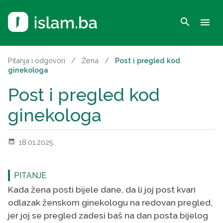
search
menu
Pitanja i odgovori
/
Žena
/
Post i pregled kod
ginekologa
Post i pregled kod
ginekologa
calendar_month
18.01.2025.
PITANJE
Kada žena posti bijele dane, da li joj post kvari
odlazak ženskom ginekologu na redovan pregled,
jer joj se pregled zadesi baš na dan posta bijelog