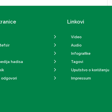
tranice
Linkovi
Video
tefsir
Audio
Infografike
pedija hadisa
Tagovi
ik
Uputstvo o korištenju
i odgovori
Impressum