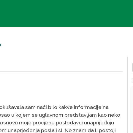
a
kušavala sam naći bilo kakve informacije na
i posao u kojem se uglavnom predstavljam kao neko
 Na osnovu moje procjene poslodavci unaprijeđuju
em unaprjeđenja posla i sl. Ne znam da li postoji