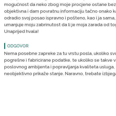
mogućnost da neko zbog moje procjene ostane bez 
objektivna i dam povratnu informaciju tačno onako k
odradio svoj posao ispravno i pošteno, kao i ja sama
umanjuje moju zabrinutost da li je moja zarada od to
Unaprijed hvala!
ODGOVOR
Nema posebne zapreke za tu vrstu posla, ukoliko svo
pogrešne i fabricirane podatke, te ukoliko se takve v
poslovnog ambijenta i popravljanja kvaliteta usluga, a
neobjektivno prikaže stanje. Naravno, trebate izbjeg