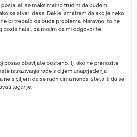
posla, ali se maksimalno trudim da budem
ako se stvari dese. Dakle, smatram da ako je neko
, ne bi trebalo da bude problema. Naravno, to ne
g posla halal, pa molim da mi odgovorite.
j posao obavljate pošteno, tj. ako ne prenosite
rste istraživanja rade s ciljem unaprjeđenja
 ne s ciljem da se radnicima nanosi šteta ili da se
avati laganje.