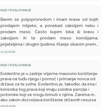
RAD I POSLOVANJE
Bavim se poljoprivredom i imam krave od kojih
prodajem mlijeko, a ponekad zakoljem neku i
prodam meso. Često kupim bika ili kravu i
zakoljem ih te prodam meso komšijama,
prijateljima i drugim ljudima. Klanje obavim prema
islamskim propisima, ali ne izdajem račun kod
11.03.2026.
prodaje mesa. Ostvarujem dobre prihode od
ovog posla i uredno izdvajam zekat, ali nisam
RAD I POSLOVANJE
registriran za ovu djelatnost. Da li mi je halal ovaj
Evidentno je u zadnje vrijeme masovno korištenje
imetak ako ne izdajem račune i ne plaćam poreze
prava na tuđu njegu i pomoć i primanje novca od
na to?
države za te svrhe. Evidentno je, također, da ima i
korisnika tog prava koji imaju solidne penzije i
potomke koji se mogu brinuti o njima. Zanima me,
ako zakon dozvoljava korištenje državnih resursa
(zajedničkih naših para od poreza, plata itd.), je li
09.05.2025.