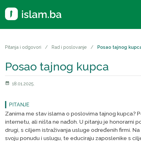
Pitanja i odgovori
/
Rad i poslovanje
/
Posao tajnog kupc
Posao tajnog kupca
calendar_month
18.01.2025.
PITANJE
Zanima me stav islama o poslovima tajnog kupca? Po
internetu, ali ništa ne nađoh. U pitanju je honorarn
drugi, s ciljem istraživanja usluge određenih firmi.
svoju ponudu i uslugu, te educiraju zaposlenike s cilj