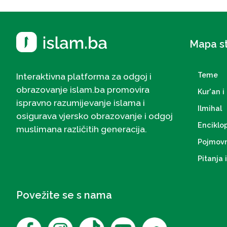
Mapa s
Teme
Interaktivna platforma za odgoj i
obrazovanje islam.ba promovira
Kur'an i 
ispravno razumijevanje islama i
Ilmihal
osigurava vjersko obrazovanje i odgoj
Enciklo
muslimana različitih generacija.
Pojmovn
Pitanja 
Povežite se s nama