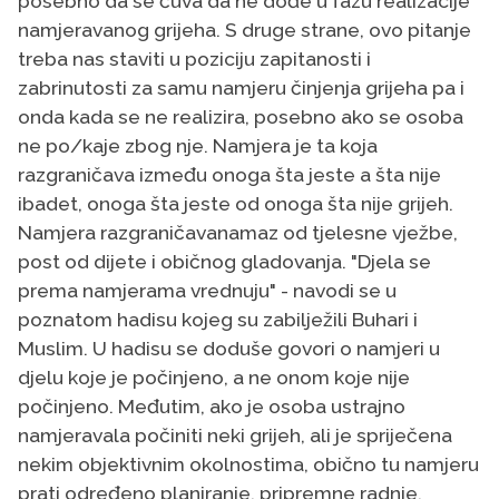
posebno da se čuva da ne dođe u fazu realizacije
namjeravanog grijeha. S druge strane, ovo pitanje
treba nas staviti u poziciju zapitanosti i
zabrinutosti za samu namjeru činjenja grijeha pa i
onda kada se ne realizira, posebno ako se osoba
ne po/kaje zbog nje. Namjera je ta koja
razgraničava između onoga šta jeste a šta nije
ibadet, onoga šta jeste od onoga šta nije grijeh.
Namjera razgraničavanamaz od tjelesne vježbe,
post od dijete i običnog gladovanja. "Djela se
prema namjerama vrednuju" - navodi se u
poznatom hadisu kojeg su zabilježili Buhari i
Muslim. U hadisu se doduše govori o namjeri u
djelu koje je počinjeno, a ne onom koje nije
počinjeno. Međutim, ako je osoba ustrajno
namjeravala počiniti neki grijeh, ali je spriječena
nekim objektivnim okolnostima, obično tu namjeru
prati određeno planiranje, pripremne radnje,