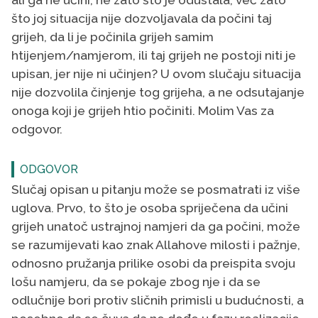
što joj situacija nije dozvoljavala da počini taj
grijeh, da li je počinila grijeh samim
htijenjem/namjerom, ili taj grijeh ne postoji niti je
upisan, jer nije ni učinjen? U ovom slučaju situacija
nije dozvolila činjenje tog grijeha, a ne odsutajanje
onoga koji je grijeh htio počiniti. Molim Vas za
odgovor.
ODGOVOR
Slučaj opisan u pitanju može se posmatrati iz više
uglova. Prvo, to što je osoba spriječena da učini
grijeh unatoč ustrajnoj namjeri da ga počini, može
se razumijevati kao znak Allahove milosti i pažnje,
odnosno pružanja prilike osobi da preispita svoju
lošu namjeru, da se pokaje zbog nje i da se
odlučnije bori protiv sličnih primisli u budućnosti, a