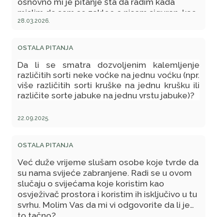
osnovno mi je pitanje šta da radim kada
mislim da sam se zakleo a nisam siguran, kao
28.03.2026.
ni u konkretno šta, iako imam generalnu
ideju? Molim vas odgovorite jer ja zaista ne
znam sam donijeti odluku šta je tu ispravno, a
OSTALA PITANJA
treba mi odgovor nekoga vašeg autoriteta?
Da li se smatra dozvoljenim kalemljenje
P.S. Zanima me, također, da li se vodi kao
različitih sorti neke voćke na jednu voćku (npr.
zakletva citiranje određene zakletve, u druge
više različitih sorti kruške na jednu krušku ili
svrhe, bez nijeta da se zaista položi? U stilu
različite sorte jabuke na jednu vrstu jabuke)?
"da li bih ja mogao reći "...." da je to istina?"
22.09.2025.
OSTALA PITANJA
Već duže vrijeme slušam osobe koje tvrde da
su nama svijeće zabranjene. Radi se u ovom
slučaju o svijećama koje koristim kao
osvježivač prostora i koristim ih isključivo u tu
svrhu. Molim Vas da mi vi odgovorite da li je
to tačno?