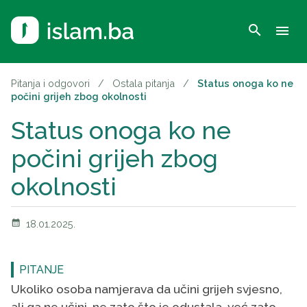
search
menu
Pitanja i odgovori
/
Ostala pitanja
/
Status onoga ko ne
počini grijeh zbog okolnosti
Status onoga ko ne
počini grijeh zbog
okolnosti
calendar_month
18.01.2025.
PITANJE
Ukoliko osoba namjerava da učini grijeh svjesno,
ali ga ne učini, ne zato što je odustala, već zato