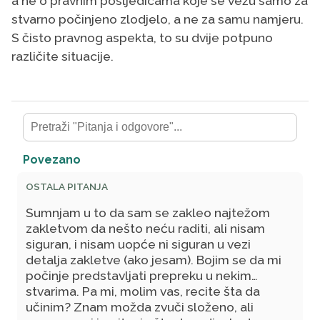
a ne o pravnim posljedicama koje se vežu samo za
stvarno počinjeno zlodjelo, a ne za samu namjeru.
S čisto pravnog aspekta, to su dvije potpuno
različite situacije.
Povezano
OSTALA PITANJA
Sumnjam u to da sam se zakleo najtežom
zakletvom da nešto neću raditi, ali nisam
siguran, i nisam uopće ni siguran u vezi
detalja zakletve (ako jesam). Bojim se da mi
počinje predstavljati prepreku u nekim
stvarima. Pa mi, molim vas, recite šta da
učinim? Znam možda zvuči složeno, ali