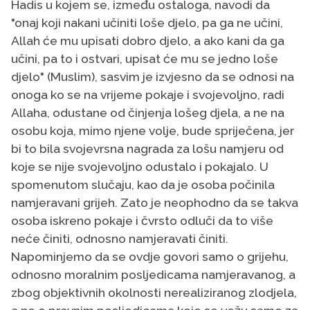
Hadis u kojem se, između ostaloga, navodi da
"onaj koji nakani učiniti loše djelo, pa ga ne učini,
Allah će mu upisati dobro djelo, a ako kani da ga
učini, pa to i ostvari, upisat će mu se jedno loše
djelo" (Muslim), sasvim je izvjesno da se odnosi na
onoga ko se na vrijeme pokaje i svojevoljno, radi
Allaha, odustane od činjenja lošeg djela, a ne na
osobu koja, mimo njene volje, bude spriječena, jer
bi to bila svojevrsna nagrada za lošu namjeru od
koje se nije svojevoljno odustalo i pokajalo. U
spomenutom slučaju, kao da je osoba počinila
namjeravani grijeh. Zato je neophodno da se takva
osoba iskreno pokaje i čvrsto odluči da to više
neće činiti, odnosno namjeravati činiti.
Napominjemo da se ovdje govori samo o grijehu,
odnosno moralnim posljedicama namjeravanog, a
zbog objektivnih okolnosti nerealiziranog zlodjela,