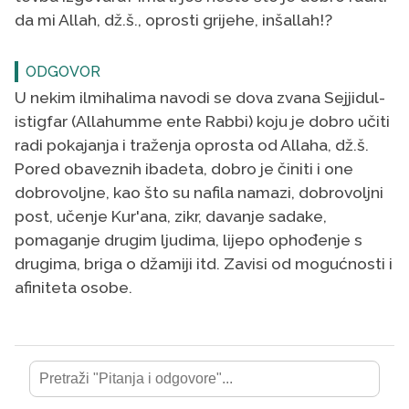
da mi Allah, dž.š., oprosti grijehe, inšallah!?
ODGOVOR
U nekim ilmihalima navodi se dova zvana Sejjidul-
istigfar (Allahumme ente Rabbi) koju je dobro učiti
radi pokajanja i traženja oprosta od Allaha, dž.š.
Pored obaveznih ibadeta, dobro je činiti i one
dobrovoljne, kao što su nafila namazi, dobrovoljni
post, učenje Kur'ana, zikr, davanje sadake,
pomaganje drugim ljudima, lijepo ophođenje s
drugima, briga o džamiji itd. Zavisi od mogućnosti i
afiniteta osobe.