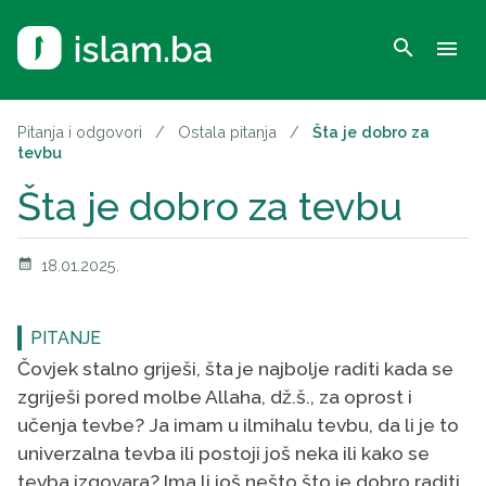
search
menu
Pitanja i odgovori
/
Ostala pitanja
/
Šta je dobro za
tevbu
Šta je dobro za tevbu
calendar_month
18.01.2025.
PITANJE
Čovjek stalno griješi, šta je najbolje raditi kada se
zgriješi pored molbe Allaha, dž.š., za oprost i
učenja tevbe? Ja imam u ilmihalu tevbu, da li je to
univerzalna tevba ili postoji još neka ili kako se
tevba izgovara? Ima li još nešto što je dobro raditi