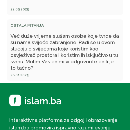
22.09.2025.
OSTALA PITANJA
Već duže vrijeme slušam osobe koje tvrde da
su nama svijeće zabranjene. Radi se u ovom
slučaju o svijećama koje koristim kao
osvježivač prostora i koristim ih isključivo u tu
svrhu. Molim Vas da mi vi odgovorite da li je
to tačno?
26.01.2025.
Interaktivna platforma za odgoj i obrazovanje
islam.ba promovira ispravno razumijevanje