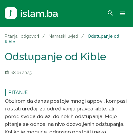
search
menu
Pitanja i odgovori
/
Namaski uvjeti
/
Odstupanje od
Kible
Odstupanje od Kible
calendar_month
18.01.2025.
PITANJE
Obzirom da danas postoje mnogi appovi, kompasi
i ostali uređaji za određivanja pravca kible, ali i
pored svega dolazi do nekih odstupanja. Moje
pitanje se odnosi na nivo dozvoljenih odstupanja.
Koliko je moguće, odnosno postoji li neka