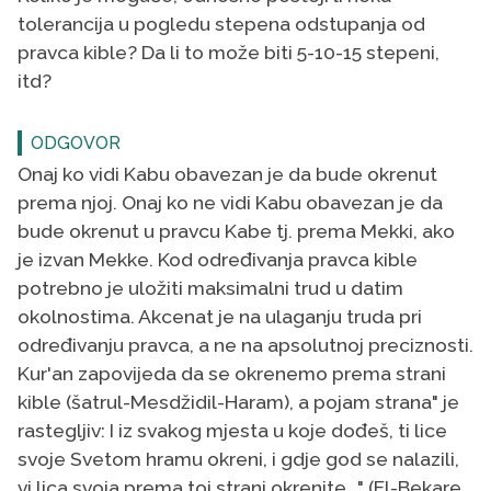
tolerancija u pogledu stepena odstupanja od
pravca kible? Da li to može biti 5-10-15 stepeni,
itd?
ODGOVOR
Onaj ko vidi Kabu obavezan je da bude okrenut
prema njoj. Onaj ko ne vidi Kabu obavezan je da
bude okrenut u pravcu Kabe tj. prema Mekki, ako
je izvan Mekke. Kod određivanja pravca kible
potrebno je uložiti maksimalni trud u datim
okolnostima. Akcenat je na ulaganju truda pri
određivanju pravca, a ne na apsolutnoj preciznosti.
Kur'an zapovijeda da se okrenemo prema strani
kible (šatrul-Mesdžidil-Haram), a pojam strana" je
rastegljiv: I iz svakog mjesta u koje dođeš, ti lice
svoje Svetom hramu okreni, i gdje god se nalazili,
vi lica svoja prema toj strani okrenite..." (El-Bekare,