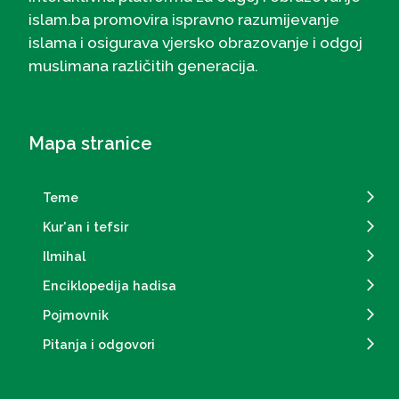
ne spadam u "klasične" vjernike i sve što
islam.ba promovira ispravno razumijevanje
radim je od srca, samo nemam neko veliko
islama i osigurava vjersko obrazovanje i odgoj
znanje na ovom polju.
muslimana različitih generacija.
Mapa stranice
Teme
Kur'an i tefsir
Ilmihal
Enciklopedija hadisa
Pojmovnik
Pitanja i odgovori