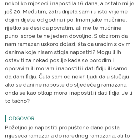
nekoliko mjeseci i napostila 16 dana, a ostalo mi je
još 20. Međutim, zatrudnjela sam i u isto vrijeme
dojim dijete od godinu i po. Imam jake mučnine,
rijetko se desi da povratim, ali me te mučnine
puno iscrpe te ne jedem dovoljno. S obzirom da
nam ramazan uskoro dolazi, šta da uradim s ovim
danima koje nisam stigla napostiti? Mogu li ih
ostaviti za nekad poslije kada se porodim i
oporavim ili moram i napostiti i dati fidju ili samo
da dam fidju. Čula sam od nekih ljudi da u slučaju
ako se dani ne naposte do sljedećeg ramazana
onda se kao otkup mora i napostiti i dati fidja. Je li
to tačno?
ODGOVOR
Poželjno je napostiti propuštene dane posta
mjeseca ramazana do narednog ramazana, ali to