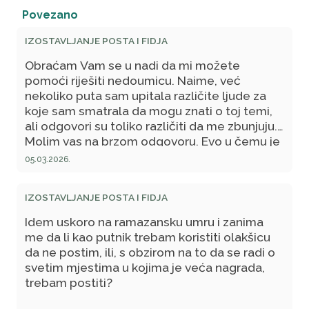
Povezano
IZOSTAVLJANJE POSTA I FIDJA
Obraćam Vam se u nadi da mi možete
pomoći riješiti nedoumicu. Naime, već
nekoliko puta sam upitala različite ljude za
koje sam smatrala da mogu znati o toj temi,
ali odgovori su toliko različiti da me zbunjuju.
Molim vas na brzom odgovoru. Evo u čemu je
stvar:
05.03.2026.
Prije par godina sam imala oboljenje koje je
ostavilo trag na srcu i zbog toga pijem
IZOSTAVLJANJE POSTA I FIDJA
lijekove tri puta dnevno. Uz to i povišen
pritisak imam. Prvu godinu sam pila ujutro
Idem uskoro na ramazansku umru i zanima
lijekove, ali sad je to teže jer su u različito
me da li kao putnik trebam koristiti olakšicu
doba dana i namjenski raspoređeni u terapiju
da ne postim, ili, s obzirom na to da se radi o
2x dnevno...
svetim mjestima u kojima je veća nagrada,
Naredne godine sam dobila informaciju da
trebam postiti?
mogu uzeti lijek BEZ VODE i da se u tom
slučaju neću omrsiti. To sam činila dok mi nije