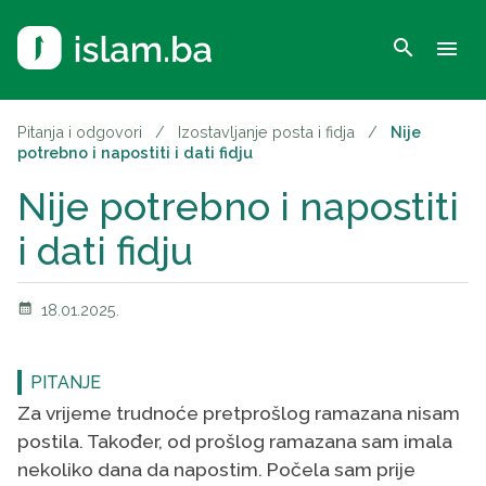
search
menu
Pitanja i odgovori
/
Izostavljanje posta i fidja
/
Nije
potrebno i napostiti i dati fidju
Nije potrebno i napostiti
i dati fidju
calendar_month
18.01.2025.
PITANJE
Za vrijeme trudnoće pretprošlog ramazana nisam
postila. Također, od prošlog ramazana sam imala
nekoliko dana da napostim. Počela sam prije