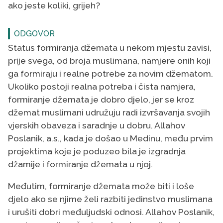
ako jeste koliki, grijeh?
ODGOVOR
Status formiranja džemata u nekom mjestu zavisi,
prije svega, od broja muslimana, namjere onih koji
ga formiraju i realne potrebe za novim džematom.
Ukoliko postoji realna potreba i čista namjera,
formiranje džemata je dobro djelo, jer se kroz
džemat muslimani udružuju radi izvršavanja svojih
vjerskih obaveza i saradnje u dobru. Allahov
Poslanik, a.s., kada je došao u Medinu, među prvim
projektima koje je poduzeo bila je izgradnja
džamije i formiranje džemata u njoj.
Međutim, formiranje džemata može biti i loše
djelo ako se njime želi razbiti jedinstvo muslimana
i urušiti dobri međuljudski odnosi. Allahov Poslanik,