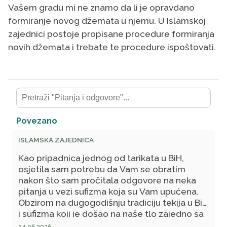
Vašem gradu mi ne znamo da li je opravdano
formiranje novog džemata u njemu. U Islamskoj
zajednici postoje propisane procedure formiranja
novih džemata i trebate te procedure ispoštovati.
Povezano
ISLAMSKA ZAJEDNICA
Kao pripadnica jednog od tarikata u BiH,
osjetila sam potrebu da Vam se obratim
nakon što sam pročitala odgovore na neka
pitanja u vezi sufizma koja su Vam upućena.
Obzirom na dugogodišnju tradiciju tekija u BiH
i sufizma koji je došao na naše tlo zajedno sa
Osmanskim Carstvom i islamom, ne kao sekta
24.06.2026.