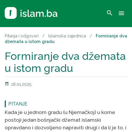
search
menu
Pitanja i odgovori
/
Islamska zajednica
/
Formiranje dva
džemata u istom gradu
Formiranje dva džemata
u istom gradu
calendar_month
18.01.2025.
PITANJE
Kada je u jednom gradu (u Njemačkoj) u kome
postoji jedan bošnjački džemat islamski
opravdano i dozvoljeno napraviti drugi i da li je to, i