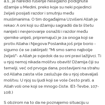
a.s., je naredio rušenje nelegalno podignute
džamije u Medini, preko koje su neki pojedinci
željeli posijati razdor i smutnju među
muslimanima. O tim događajima Uzvišeni Allah je
rekao: A oni koji su džamiju sagradili da bi štetu
nanijeli i nevjerovanje osnažili i razdor među
vjernike unijeli, pripremajući je za onoga koji se
protiv Allaha i Njegova Poslanika još prije borio -
sigurno će se zaklinjati: "Mi smo samo najbolje
željeli"- a Allah je svjedok da su oni pravi lažljivci. Ti
u njoj nemoj nikada molitvu obaviti! Džamija čiji su
temelji, već od prvoga dana, postavljeni na strahu
od Allaha zaista više zaslužuje da u njoj obavaljaš
molitvu. U njoj su ljudi koji se vole često prati, a
Allah voli one koji se mnogo čiste. (Et-Tevbe, 107-
108.)
S obzirom na to da ne poznajemo situaciju u