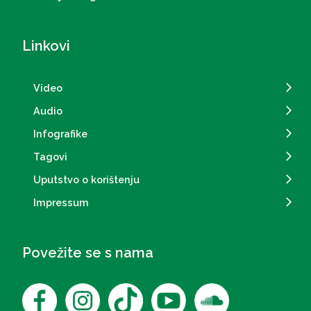
dž.š.podari svaki hajr i nagradi vas za vašu
službu.
Linkovi
Video
Audio
Infografike
Tagovi
Uputstvo o korištenju
Impressum
Povežite se s nama