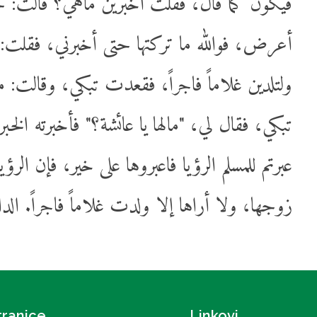
فيكون كما قال، فقلت أخبرين ماهي؟ قالت: حت
أعرض، فوالله ما تركتها حتى أخبرني، فقلت،
ولتلدين غلاماً فاجراً، فقعدت تبكي، وقال
تبكي، فقال لي، "مالها يا عائشة؟" فأخبرته الخبر
عبرتم للمسلم الرؤيا فاعبروها على خير، فإن الر،
زوجها، ولا أراها إلا ولدت غلاماً فاجراً. ال
tranice
Linkovi