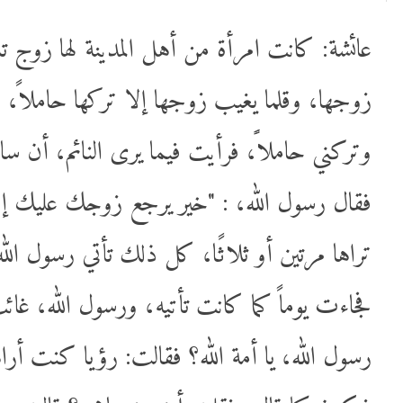
عائشة: كانت امرأة من أهل المدينة لها زوج 
زوجها، وقلما يغيب زوجها إلا تركها حاملاً،،
وتركني حاملاًً، فرأيت فيما يرى النائم، أن،
فقال رسول الله، : "خير يرجع زوجك عليك إن شا
تراها مرتين أو ثلاثًا، كل ذلك تأتي رسول ا"،
فجاءت يوماً كما كانت تأتيه، ورسول الله، غائ
رسول الله، يا أمة الله؟ فقالت: رؤيا كنت أراه