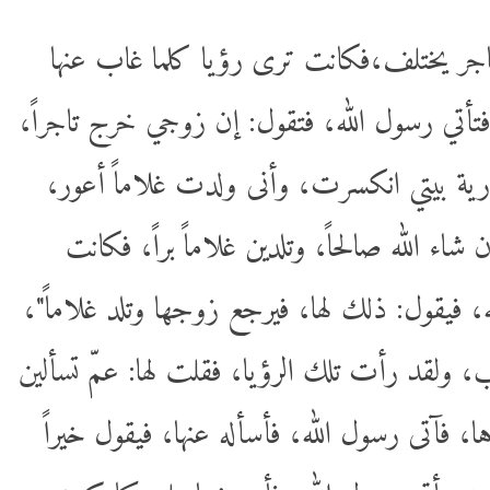
تاجر يختلف،فكانت ترى رؤيا كلما غاب عنها
 فتأتي رسول الله، فتقول: إن زوجي خرج تاجراً
 سارية بيتي انكسرت، وأنى ولدت غلاماً أعور
ء الله صالحاً، وتلدين غلاماً براً، فكانت
لله، فيقول: ذلك لها، فيرجع زوجها وتلد غلاماً
ب، ولقد رأت تلك الرؤيا، فقلت لها: عمّ تسألين
ا، فآتى رسول الله، فأسأله عنها، فيقول خيراً