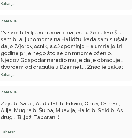
Buharija
ZNANJE
"Nisam bila ljubomorna ni na jednu ženu kao što
sam bila ljubomorna na Hatidžu, kada sam slušala
da je (Vjerovjesnik, a.s.) spominje – a umrla je tri
godine prije nego što se on mnome oženio.
Njegov Gospodar naredio mu je da je obraduje
dvorcem od dragulja u Džennetu. Znao je zaklati
ovcu i (meso) od nje podijeliti njenim
Buharija
prijateljicama."
ZNANJE
Zejd b. Sabit, Abdullah b. Erkam, Omer, Osman,
Alija, Mugira b. Šu'ba, Muavija, Halid b. Seid b. As i
drugi. (Bilježi Taberani.)
Taberani