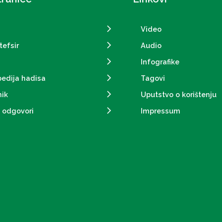
Video
tefsir
Audio
Infografike
pedija hadisa
Tagovi
ik
Uputstvo o korištenju
i odgovori
Impressum