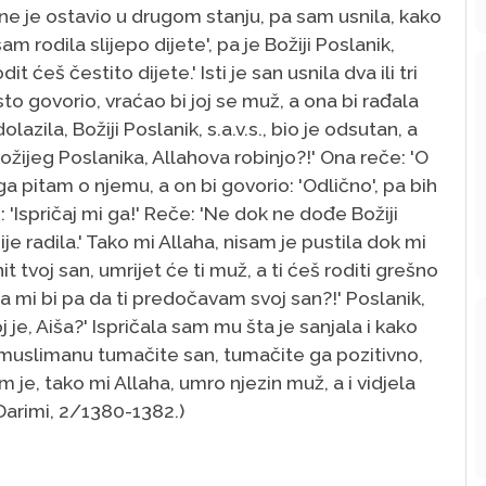
mene je ostavio u drugom stanju, pa sam usnila, kako
 rodila slijepo dijete', pa je Božiji Poslanik,
dit ćeš čestito dijete.' Isti je san usnila dva ili tri
isto govorio, vraćao bi joj se muž, a ona bi rađala
azila, Božiji Poslanik, s.a.v.s., bio je odsutan, a
Božijeg Poslanika, Allahova robinjo?!' Ona reče: 'O
ga pitam o njemu, a on bi govorio: 'Odlično', pa bih
: 'Ispričaj mi ga!' Reče: 'Ne dok ne dođe Božiji
je radila.' Tako mi Allaha, nisam je pustila dok mi
nit tvoj san, umrijet će ti muž, a ti ćeš roditi grešno
ta mi bi pa da ti predočavam svoj san?!' Poslanik,
oj je, Aiša?' Ispričala sam mu šta je sanjala i kako
 muslimanu tumačite san, tumačite ga pozitivno,
 je, tako mi Allaha, umro njezin muž, a i vidjela
Darimi, 2/1380-1382.)