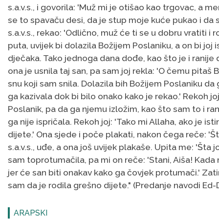
s.a.v.s., i govorila: 'Muž mi je otišao kao trgovac, a 
se to spavaču desi, da je stup moje kuće pukao i da sam
s.a.v.s., rekao: 'Odlično, muž će ti se u dobru vratiti i ro
puta, uvijek bi dolazila Božijem Poslaniku, a on bi joj 
dječaka. Tako jednoga dana dođe, kao što je i ranije dol
ona je usnila taj san, pa sam joj rekla: 'O čemu pitaš 
snu koji sam snila. Dolazila bih Božijem Poslaniku da 
ga kazivala dok bi bilo onako kako je rekao.' Rekoh joj
Poslanik, pa da ga njemu izložim, kao što sam to i rani
ga nije ispričala. Rekoh joj: 'Tako mi Allaha, ako je isti
dijete.' Ona sjede i poče plakati, nakon čega reče: 'Š
s.a.v.s., uđe, a ona još uvijek plakaše. Upita me: 'Šta j
sam toprotumačila, pa mi on reče: 'Stani, Aiša! Kada
jer će san biti onakav kako ga čovjek protumači.' Zatim
sam da je rodila grešno dijete." (Predanje navodi Ed-
ARAPSKI