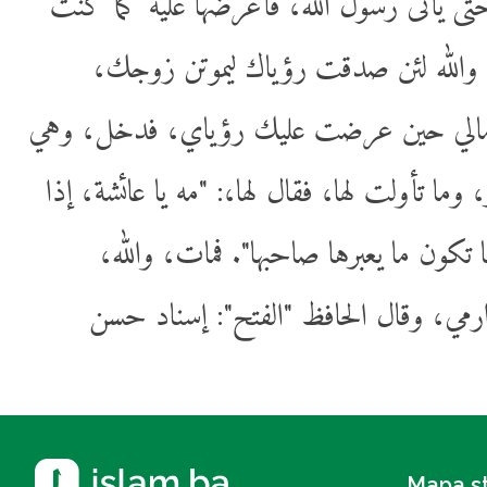
ى يأتى رسول الله، فأعرضها عليه كما كنت
: والله لئن صدقت رؤياك ليموتن زوجك
ت: مالي حين عرضت عليك رؤياي، فدخل، وهي
، وما تأولت لها، فقال لها،: "مه يا عائشة، إذا
ؤيا تكون ما يعبرها صاحبها". فمات، والله
دارمي، وقال الحافظ "الفتح": إسناد حسن
Mapa s