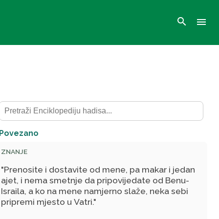
search
menu
Povezano
ZNANJE
"Prenosite i dostavite od mene, pa makar i jedan
ajet, i nema smetnje da pripovijedate od Benu-
Israila, a ko na mene namjerno slaže, neka sebi
pripremi mjesto u Vatri."