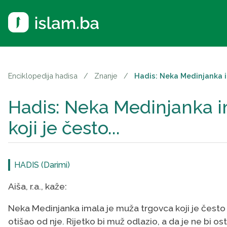
Enciklopedija hadisa
/
Znanje
/
Hadis: Neka Medinjanka im
Hadis: Neka Medinjanka i
koji je često...
HADIS (Darimi)
Aiša, r.a., kaže:
Neka Medinjanka imala je muža trgovca koji je često 
otišao od nje. Rijetko bi muž odlazio, a da je ne bi o