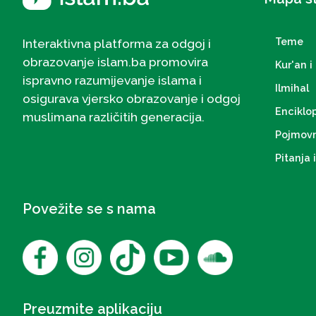
Teme
Interaktivna platforma za odgoj i
obrazovanje islam.ba promovira
Kur'an i 
ispravno razumijevanje islama i
Ilmihal
osigurava vjersko obrazovanje i odgoj
Enciklo
muslimana različitih generacija.
Pojmovn
Pitanja 
Povežite se s nama
Preuzmite aplikaciju