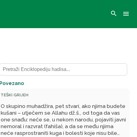
search
menu
Povezano
TEŠKI GRIJEH
O skupino muhadžira, pet stvari, ako njima budete
kušani – utječem se Allahu dž.š., od toga da vas
one snađu: neće se, u nekom narodu, pojaviti javni
nemoral i razvrat (fahiša), a da se među njima
neće rasprostraniti kuga i bolesti koje nisu bile