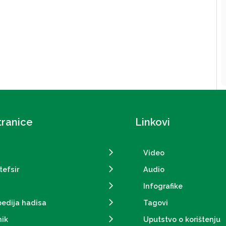
tranice
Linkovi
Video
tefsir
Audio
Infografike
pedija hadisa
Tagovi
ik
Uputstvo o korištenju