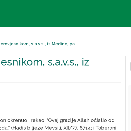
erovjesnikom, s.a.v.s., iz Medine, pa...
snikom, s.a.v.s., iz
 on okrenuo i rekao: 'Ovaj grad je Allah očistio od
a." (Hadis bilježe Mevsili, XII/77, 6714; i Taberani,