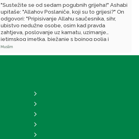
"Sustežite se od sedam pogubnih grijeha!"
Ashabi
upitaše:
"Allahov Poslaniče, koji su to grijesi?"
On
odgovori:
"Pripisivanje Allahu saučesnika, sihr,
ubistvo nedužne osobe, osim kad pravda
zahtjeva, poslovanje uz kamatu, uzimanje
jetimskog imetka, bježanje s bojnog polja i
potvora čestitih nevinih vjernica." (Muttefekun
Muslim
alejhi)