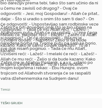
bio darežljiv prema tebi, tako što sam učinio da ni
u čemu ne zavisiš od drugog? - Ovaj će
odgovoriti: - Jesi, moj Gospodaru! - Allah će pitati
dalje: - Što si uradio s onim što sam ti dao? - On
će odgovoriti: - Uspostavljao sam rodbinske veze
Zatim će biti doveden onaj što je bio ubijen na
i udjeljivao. - Tada će mu Allah reći: - Lažeš! -
Allahovom putu. Allah će ga upitati: - U ime čega
Meleki će, također, reći: - Lažeš! - Zatim će Allah
si poginuo? - On će dogovoriti: - Bila mi je
Uzvišeni dodati: - Naprotiv! Želio si da bude
naređena borba na Tvome putu pa sam se borio,
kazano: Kako je samo čovjek darežljiv!" To je i
sve dok nisam poginuo. - Tada će mu Allah
kazano.
Uzvišeni reći: - Lažeš! - I meleki će reći: - Lažeš! -
Allah će mu reći: - Želio si da bude kazano: Kako
Zatim me je Allahov Poslanik, s.a.v.s., udario po
je samo čovjek hrabar!" To je i bilo rečeno.
mojim koljenima i rekao: - Ebu Hurejre, ovom
trojicom od Allahovih stvorenja će se raspaliti
vatra džehennemska na Sudnjem danu!
Tirmizi
TEŠKI GRIJEH