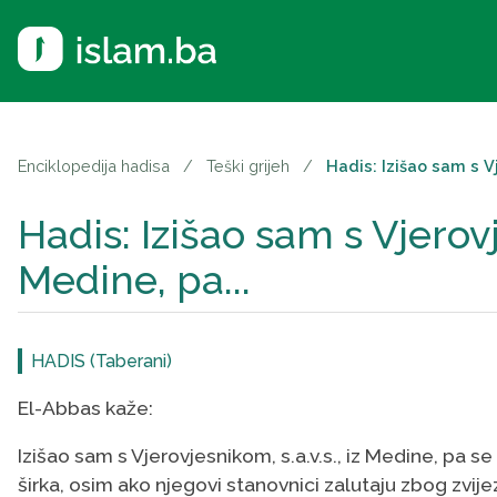
Enciklopedija hadisa
/
Teški grijeh
/
Hadis: Izišao sam s Vj
Hadis: Izišao sam s Vjerovje
Medine, pa...
HADIS (Taberani)
El-Abbas kaže:
Izišao sam s Vjerovjesnikom, s.a.v.s., iz Medine, pa se
širka, osim ako njegovi stanovnici zalutaju zbog zvijezd