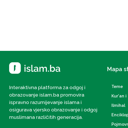
Mapa s
Teme
Interaktivna platforma za odgoj i
obrazovanje islam.ba promovira
Kur'an i 
ispravno razumijevanje islama i
Ilmihal
osigurava vjersko obrazovanje i odgoj
Enciklo
muslimana različitih generacija.
Pojmovn