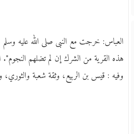
العباس: خرجت مع النبى صلى الله عليه وسلم من 
هذه القرية من الشرك إن لم تضلهم النجوم". ا
وفيه : قيس بن الربيع، وثقة شعبة والثوري، 