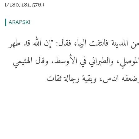
I/180, 181, 576.)
ARAPSKI
المدينة فالتفت اليها، فقال: "إن الله قد طهر
لموصلي، والطبراني في الأوسط. وقال الهثيمي
وضعفه الناس، وبقية رجالة ثقات