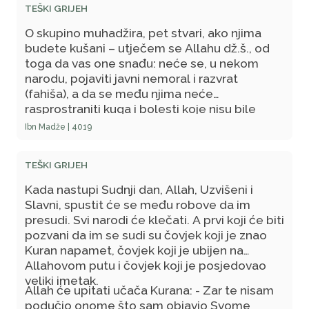
TEŠKI GRIJEH
O skupino muhadžira, pet stvari, ako njima
budete kušani – utječem se Allahu dž.š., od
toga da vas one snađu: neće se, u nekom
narodu, pojaviti javni nemoral i razvrat
(fahiša), a da se među njima neće
rasprostraniti kuga i bolesti koje nisu bile
poznate njihovim minulim precima; neće
Ibn Madže | 4019
zakidati na mjeri i vagi a da ih ne snađu sušne
godine, ekonomska kriza i nepravedna
TEŠKI GRIJEH
zulumćarska vlast; zbog nedavanja zekata na
svoj imetak neće im padati kiša sa neba, a da
Kada nastupi Sudnji dan, Allah, Uzvišeni i
im nije stoke nikad im kiša ne bi ni pala; neće
Slavni, spustit će se među robove da im
prekršiti ugovor sa Allahom dž.š., i ugovor sa
presudi. Svi narodi će klečati. A prvi koji će biti
Allahovim Poslanikom s.a.w.s., a da im Allah
pozvani da im se sudi su čovjek koji je znao
dž.š., neće dati neprijatelja od drugog naroda,
Kuran napamet, čovjek koji je ubijen na
koji će ovladati njima, uzimajući jedan dio
Allahovom putu i čovjek koji je posjedovao
onoga što je u njihovim rukama; njihovi imami i
veliki imetak.
Allah će upitati učača Kurana: - Zar te nisam
vođe neće vladati Allahovom Knjigom, i neće
podučio onome što sam objavio Svome
odabirati rješenja iz onoga što je Allah dž.š.,