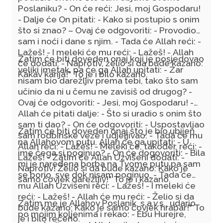
Poslaniku? - On će reći: Jesi, moj Gospodaru!
objavio – a da Allah dž.š., neće dati da se
- Dalje će On pitati: - Kako si postupio s onim
sami međusobom krve!" (Hasen Sunen, Ibnu
što si znao? – Ovaj će odgovoriti: - Provodio
Madždže, br. 4019.; Musned, Bezzar, br.6175.;
sam i noći i dane s njim. - Tada će Allah reći: -
el-Mustedrek, Hakim, br.8623.; el-Mu'udžem
Lažeš! - I meleki će mu reći: - Lažeš! - Allah
el-Evset, Taberani, br.4671.; Šu'abul-Iman,
Zatim će biti doveden onaj koji je posjedovao
će dodati: - Naprotiv, želio si da bude kazano:
Bejheki, br.3042.)
veliki imetak, pa će ga Allah upitati: - Zar
Kakav karija!" To je i bilo kazano.
nisam bio darežljiv prema tebi, tako što sam
učinio da ni u čemu ne zavisiš od drugog? -
Ovaj će odgovoriti: - Jesi, moj Gospodaru! -
Allah će pitati dalje: - Što si uradio s onim što
sam ti dao? - On će odgovoriti: - Uspostavljao
Zatim će biti doveden onaj što je bio ubijen
sam rodbinske veze i udjeljivao. - Tada će mu
na Allahovom putu. Allah će ga upitati: - U
Allah reći: - Lažeš! - Meleki će, također, reći: -
ime čega si poginuo? - On će dogovoriti: - Bila
Lažeš! - Zatim će Allah Uzvišeni dodati: -
mi je naređena borba na Tvome putu pa sam
Naprotiv! Želio si da bude kazano: Kako je
se borio, sve dok nisam poginuo. - Tada će
samo čovjek darežljiv!" To je i kazano.
mu Allah Uzvišeni reći: - Lažeš! - I meleki će
reći: - Lažeš! - Allah će mu reći: - Želio si da
Zatim me je Allahov Poslanik, s.a.v.s., udario
bude kazano: Kako je samo čovjek hrabar!" To
po mojim koljenima i rekao: - Ebu Hurejre,
je i bilo rečeno.