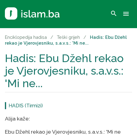
search
menu
Enciklopedija hadisa
/
Teški grijeh
/
Hadis: Ebu Džehl
rekao je Vjerovjesniku, s.a.v.s.: 'Mi ne...
Hadis: Ebu Džehl rekao
je Vjerovjesniku, s.a.v.s.:
'Mi ne...
HADIS (Tirmizi)
Alija kaže:
Ebu Džehl rekao je Vjerovjesniku, s.a.v.s.: 'Mi ne