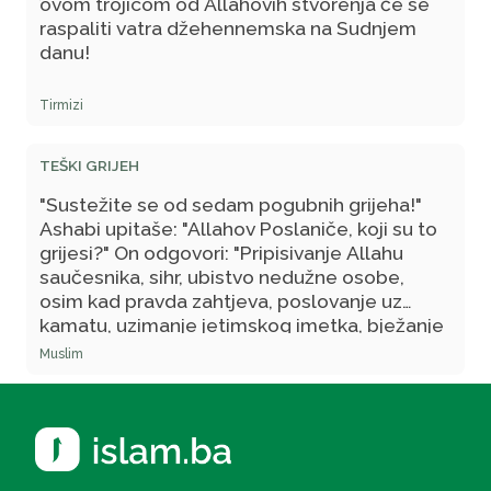
ovom trojicom od Allahovih stvorenja će se
raspaliti vatra džehennemska na Sudnjem
danu!
Tirmizi
TEŠKI GRIJEH
"Sustežite se od sedam pogubnih grijeha!"
Ashabi upitaše:
"Allahov Poslaniče, koji su to
grijesi?"
On odgovori:
"Pripisivanje Allahu
saučesnika, sihr, ubistvo nedužne osobe,
osim kad pravda zahtjeva, poslovanje uz
kamatu, uzimanje jetimskog imetka, bježanje
s bojnog polja i potvora čestitih nevinih
Muslim
vjernica." (Muttefekun alejhi)