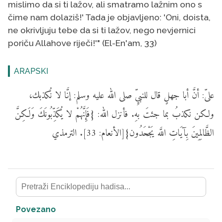
mislimo da si ti lažov, ali smatramo lažnim ono s
čime nam dolaziš!' Tada je objavljeno: 'Oni, doista,
ne okrivljuju tebe da si ti lažov, nego nevjernici
poriču Allahove riječi!'" (El-En'am, 33)
ARAPSKI
علىّ: أنَّ أبا جهلٍ قال للنبيِّ صلى الله عليه وسلم: إنَّا لا نُكذبك،
ولكن نكذبُ بما جئتَ بهِ. فأنزل الله: {فَإِنَّهُمْ لا يُكَذِّبُونَكَ وَلَكِنَّ
الظَّالِمِينَ بِآيَاتِ اللَّه يَجْحَدُون}[الأنعام: 33]. الترمذي
Povezano