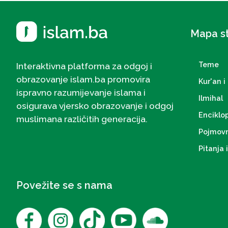
Mapa s
Teme
Interaktivna platforma za odgoj i
obrazovanje islam.ba promovira
Kur'an i 
ispravno razumijevanje islama i
Ilmihal
osigurava vjersko obrazovanje i odgoj
Enciklo
muslimana različitih generacija.
Pojmovn
Pitanja 
Povežite se s nama