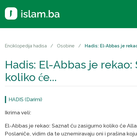
Enciklopedija hadisa
/
Osobine
/
Hadis: El-Abbas je rekao:
Hadis: El-Abbas je rekao: 
koliko će...
HADIS (Darimi)
Ikrima veli:
El-Abbas je rekao: Saznat ću zasigurno koliko će Al
Poslaniče, vidim da te uznemiravaju oni i prašina koju