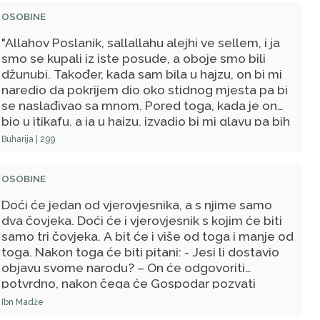
OSOBINE
"Allahov Poslanik, sallallahu alejhi ve sellem, i ja
smo se kupali iz iste posude, a oboje smo bili
džunubi. Također, kada sam bila u hajzu, on bi mi
naredio da pokrijem dio oko stidnog mjesta pa bi
se naslađivao sa mnom. Pored toga, kada je on
bio u itikafu, a ja u hajzu, izvadio bi mi glavu pa bih
mu je čistila."
Buharija | 299
OSOBINE
Doći će jedan od vjerovjesnika, a s njime samo
dva čovjeka. Doći će i vjerovjesnik s kojim će biti
samo tri čovjeka. A bit će i više od toga i manje od
toga. Nakon toga će biti pitani: - Jesi li dostavio
objavu svome narodu? – On će odgovoriti
potvrdno, nakon čega će Gospodar pozvati
njegov narod i pitati ih: - Je li vam dostavljena
Ibn Madže
objava? - Oni će odgovoriti odrično, a on će biti