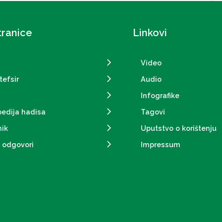
tranice
Linkovi
Video
tefsir
Audio
Infografike
pedija hadisa
Tagovi
ik
Uputstvo o korištenju
i odgovori
Impressum