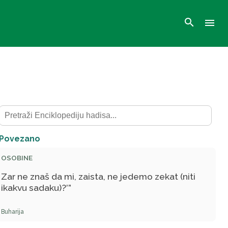
search
menu
Povezano
OSOBINE
Zar ne znaš da mi, zaista, ne jedemo zekat (niti
ikakvu sadaku)?’”
Buharija