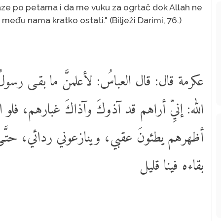
gaze po petama i da me vuku za ogrtač dok Allah ne
eđu nama kratko ostati." (Bilježi Darimi, 76.)
عكرمة قال: قال العباسُ: لأعلمنَّ ما بقـى رسولُ
الله: إنيِّ أراهم قد آذوكَ وآذاكَ غبارهم، فلو 
أظهرهم يطئونَ عقبي، وينازعوني ردائي، حتَّـى 
بقاءه فينا قليل