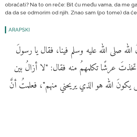
obraćati? Na to on reče: Bit ću među vama, da me 
da da se odmorim od njih. Znao sam (po tome) da će m
ARAPSKI
 الله صلى الله عليه وسلم فينا، فقال يا رسولَ
اتخذتَ عرشًا تكلمهمُ منه فقال: "لا أزالُ بين
يكونَ الله هو الذي يريحني منهم"، فعلمتُ أنَّ