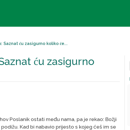
 Saznat ću zasigurno koliko će...
Saznat ću zasigurno
lahov Poslanik ostati među nama, pa je rekao: Božji
 podižu. Kad bi nabavio prijesto s kojeg ćeš im se