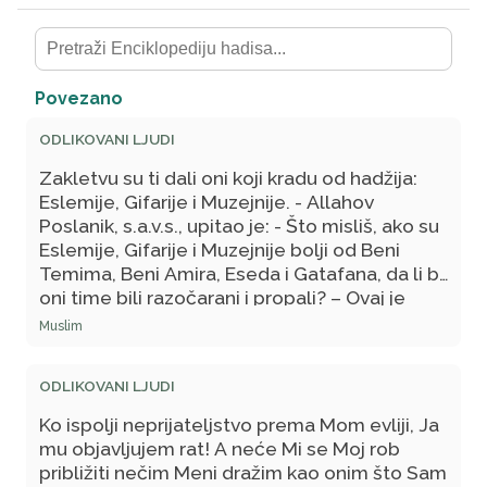
Povezano
ODLIKOVANI LJUDI
Zakletvu su ti dali oni koji kradu od hadžija:
Eslemije, Gifarije i Muzejnije. - Allahov
Poslanik, s.a.v.s., upitao je: - Što misliš, ako su
Eslemije, Gifarije i Muzejnije bolji od Beni
Temima, Beni Amira, Eseda i Gatafana, da li bi
oni time bili razočarani i propali? – Ovaj je
odgovorio potvrdno, na što je Poslanik,
Muslim
s.a.v.s., rekao: - Tako mi Onoga Koji upravlja
mojim životom, oni su zaista bolji od njih.
ODLIKOVANI LJUDI
Ko ispolji neprijateljstvo prema Mom evliji, Ja
mu objavljujem rat! A neće Mi se Moj rob
približiti nečim Meni dražim kao onim što Sam