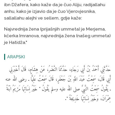
ibn Džafera, kako kaže da je čuo Aliju, radijallahu
anhu, kako je izjavio da je čuo Vjerovjesnika,
sallallahu alejhi ve sellem, gdje kaže:
Najvrednija žena (prijašnjih ummeta) je Merjema,
kćerka Imranova, najvrednija žena (našeg ummeta)
je Hatidža."
ARAPSKI
حَدَّثَنِي أَحْمَدُ بْنُ أَبِي رَجَاءٍ، حَدَّثَنَا النَّضْرُ، عَنْ هِشَامٍ، قَالَ أَخْبَرَنِي
أَبِي قَالَ، سَمِعْتُ عَبْدَ اللَّهِ بْنَ جَعْفَرٍ، قَالَ سَمِعْتُ عَلِيًّا ـ رضى الله عنه
ـ يَقُولُ سَمِعْتُ النَّبِيَّ صلى الله عليه وسلم يَقُولُ " خَيْرُ نِسَائِهَا مَرْيَمُ ابْنَةُ
عِمْرَانَ، وَخَيْرُ نِسَائِهَا خَدِيجَةُ ".