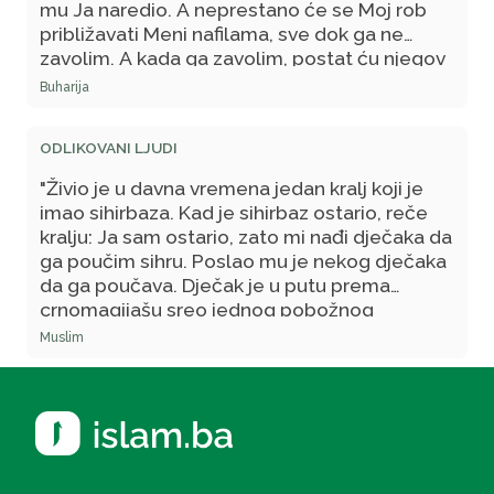
mu Ja naredio. A neprestano će se Moj rob
približavati Meni nafilama, sve dok ga ne
zavolim. A kada ga zavolim, postat ću njegov
sluh kojim čuje, njegov vid kojim vidi, ruka
Buharija
kojom uzima, noga kojom kroči. Ako Me
zamoli, Ja ću mu dati; ako traži utočište kod
ODLIKOVANI LJUDI
Mene, Ja ću mu utočište dati. Ja ne oklijevam
ni oko jedne stvari, a koju sam naredio, kao
"Živio je u davna vremena jedan kralj koji je
što oklijevam oko uzimanja duše Mog roba
imao sihirbaza. Kad je sihirbaz ostario,
reče
vjernika. On prezire smrt, a Ja prezirem
kralju:
Ja sam ostario, zato mi nađi dječaka da
njegovo razočarenje.
ga poučim sihru. Poslao mu je nekog dječaka
da ga poučava. Dječak je u putu prema
crnomagijašu sreo jednog pobožnog
učenjaka kod koga je odsjeo i čuo od njega
Muslim
riječi koje su ga zadivile. Tako je uvijek činio
kad bi odlazio sihirbazu. Kad bi došao do
sihirbaza, sihirbaz bi ga istukao, te se dječak
požalio asketi.
On reče:
Kad se pobojiš
sihirbaza, kaži mu da te je zadržala porodica,
a ako se pobojiš porodice, reci da te zadržao