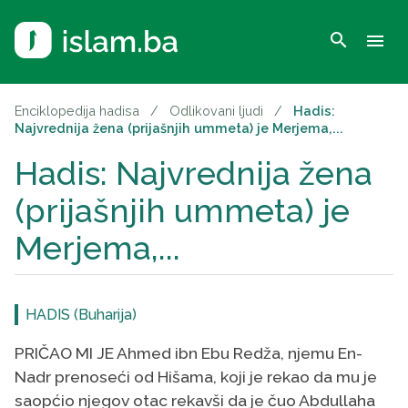
search
menu
Enciklopedija hadisa
/
Odlikovani ljudi
/
Hadis:
Najvrednija žena (prijašnjih ummeta) je Merjema,...
Hadis: Najvrednija žena
(prijašnjih ummeta) je
Merjema,...
HADIS (Buharija)
PRIČAO MI JE Ahmed ibn Ebu Redža, njemu En-
Nadr prenoseći od Hišama, koji je rekao da mu je
saopćio njegov otac rekavši da je čuo Abdullaha