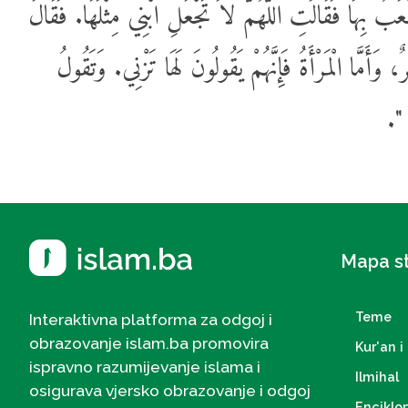
لْعَبُ بِهَا فَقَالَتِ اللَّهُمَّ لاَ تَجْعَلِ ابْنِي مِثْلَهَا. فَقَالَ
، وَأَمَّا الْمَرْأَةُ فَإِنَّهُمْ يَقُولُونَ لَهَا تَزْنِي. وَتَقُولُ
ّهُ
Mapa s
Teme
Interaktivna platforma za odgoj i
obrazovanje islam.ba promovira
Kur'an i 
ispravno razumijevanje islama i
Ilmihal
osigurava vjersko obrazovanje i odgoj
Enciklo