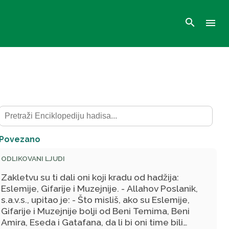
search
menu
Povezano
ODLIKOVANI LJUDI
Zakletvu su ti dali oni koji kradu od hadžija:
Eslemije, Gifarije i Muzejnije. - Allahov Poslanik,
s.a.v.s., upitao je: - Što misliš, ako su Eslemije,
Gifarije i Muzejnije bolji od Beni Temima, Beni
Amira, Eseda i Gatafana, da li bi oni time bili