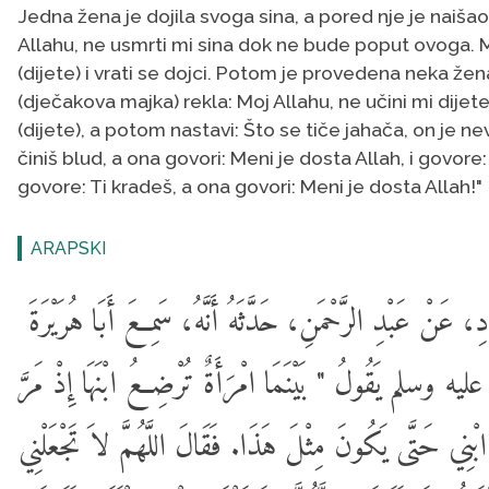
Jedna žena je dojila svoga sina, a pored nje je naišao 
Allahu, ne usmrti mi sina dok ne bude poput ovoga. M
(dijete) i vrati se dojci. Potom je provedena neka žena
(dječakova majka) rekla: Moj Allahu, ne učini mi dije
(dijete), a potom nastavi: Što se tiče jahača, on je ne
činiš blud, a ona govori: Meni je dosta Allah, i govore: 
govore: Ti kradeš, a ona govori: Meni je dosta Allah!"
ARAPSKI
نَادِ، عَنْ عَبْدِ الرَّحْمَنِ، حَدَّثَهُ أَنَّهُ، سَمِعَ أَبَا هُرَيْرَةَ
وسلم يَقُولُ " بَيْنَمَا امْرَأَةٌ تُرْضِعُ ابْنَهَا إِذْ مَرَّ
ْنِي حَتَّى يَكُونَ مِثْلَ هَذَا. فَقَالَ اللَّهُمَّ لاَ تَجْعَلْنِي