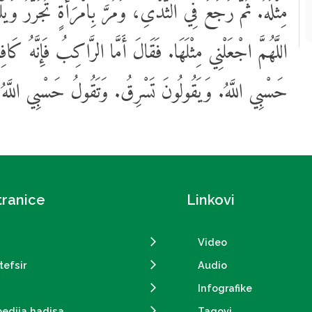
مِثْلَهُ. ثُمَّ رَجَعَ فِي الثَّدْىِ، وَمُرَّ بِامْرَأَةٍ تُجَرَّرُ وَيُ
اللَّهُمَّ اجْعَلْنِي مِثْلَهَا. فَقَالَ أَمَّا الرَّاكِبُ فَإِنَّهُ كَافِرٌ
حَسْبِي اللَّهُ. وَيَقُولُونَ تَسْرِقُ. وَتَقُولُ حَسْبِي اللَ ".
tranice
Linkovi
Video
tefsir
Audio
Infografike
pedija hadisa
Tagovi