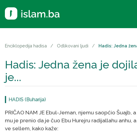
Enciklopedija hadisa
/
Odlikovani ljudi
/
Hadis: Jedna žena 
Hadis: Jedna žena je dojil
je...
HADIS (Buharija)
PRIČAO NAM JE Ebul-Jeman, njemu saopćio Šuajb, a
mu je prenio da je čuo Ebu Hurejru radijallahu anhu, a
ve sellem, kako kaže: