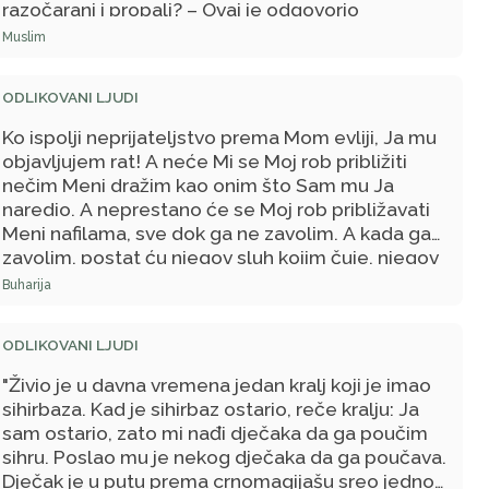
razočarani i propali? – Ovaj je odgovorio
potvrdno, na što je Poslanik, s.a.v.s., rekao: - Tako
Muslim
mi Onoga Koji upravlja mojim životom, oni su
zaista bolji od njih.
ODLIKOVANI LJUDI
Ko ispolji neprijateljstvo prema Mom evliji, Ja mu
objavljujem rat! A neće Mi se Moj rob približiti
nečim Meni dražim kao onim što Sam mu Ja
naredio. A neprestano će se Moj rob približavati
Meni nafilama, sve dok ga ne zavolim. A kada ga
zavolim, postat ću njegov sluh kojim čuje, njegov
vid kojim vidi, ruka kojom uzima, noga kojom kroči.
Buharija
Ako Me zamoli, Ja ću mu dati; ako traži utočište
kod Mene, Ja ću mu utočište dati. Ja ne oklijevam
ODLIKOVANI LJUDI
ni oko jedne stvari, a koju sam naredio, kao što
oklijevam oko uzimanja duše Mog roba vjernika.
"Živio je u davna vremena jedan kralj koji je imao
On prezire smrt, a Ja prezirem njegovo
sihirbaza. Kad je sihirbaz ostario,
reče kralju:
Ja
razočarenje.
sam ostario, zato mi nađi dječaka da ga poučim
sihru. Poslao mu je nekog dječaka da ga poučava.
Dječak je u putu prema crnomagijašu sreo jednog