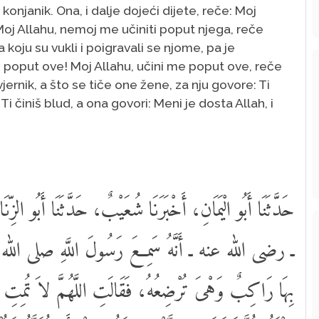
konjanik. Ona, i dalje dojeći dijete, reče: Moj
oj Allahu, nemoj me učiniti poput njega, reče
 koju su vukli i poigravali se njome, pa je
te poput ove! Moj Allahu, učini me poput ove, reče
vjernik, a što se tiče one žene, za nju govore: Ti
Ti činiš blud, a ona govori: Meni je dosta Allah, i
حَدَّثَنَا أَبُو الْيَمَانِ، أَخْبَرَنَا شُعَيْبٌ، حَدَّثَنَا أَبُو الزِّ
ـ رضى الله عنه ـ أَنَّهُ سَمِعَ رَسُولَ اللَّهِ صلى الله عليه 
بِهَا رَاكِبٌ وَهْىَ تُرْضِعُهُ، فَقَالَتِ اللَّهُمَّ لاَ تُمِتِ اب