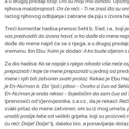
a u drugoj predaji stoji:
Oni su moji mili ashabi.
Upotrij
njihova malobrojnost.
On će reći: - Ti ne znaš što su oni
razlog njihovog odbijanja i zabrane da piju s izvora ha
Treći komentar hadisa prenosi Sehl b. S’ad, r.a., koji je
vas predvoditi do izvora havd, a ko dođe do mene napit
dođe do mene napit će se s njega, a u drugoj predaji
vremenu. Ibn Ebu ‘Asim je dodao:
A ko bude otjeran s 
Za dio hadisa:
Ko se napije s njega nikada više neće osje
prepoznati i koje će mene prepoznati
u jednoj od preda
mene i njih biti zatvoren svaki prolaz.
Rekao je Ebu Hazi
je En-Nu’man b. Ebi ‘Ijaš i pitao: - Ovako si čuo od Sehl
En-Nu’man je onda rekao: - Svjedočim da sam čuo od Se
(prenoseći od Vjerovjesnika, s.a.v.s., da je rekao):
Reći
svaki prilaz do mene zatvoren, oni su iz mog umeta,
uradili poslije tebe
od velikih grijeha, koji su proizveli
ću reći: Dalje! Dalje!
tj. daleko bio, a ponavljanje dola