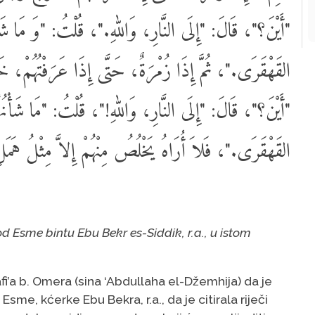
أَيْنَ؟"، قَالَ: "إِلَى النَّارِ، وَاللهِ."، قُلْتُ: "وَ مَا شَأْنُ
القَهْقَرَى."، ثُمَّ إِذَا زُمْرَةٌ، حَتَّى إِذَا عَرَفْتُهُمْ، خ:
أَيْنَ؟"، قَالَ: "إِلَى النَّارِ، وَاللهِ!"، قُلْتُ: "مَا شَأْنُهُمْ
القَهْقَرَى."، فَلاَ أُرَاهُ يَخْلُصُ مِنْهُمْ إِلاَّ مِثْلُ هَمَلِ 
d Esme bintu Ebu Bekr es-Siddik, r.a., u istom
afi’a b. Omera (sina ‘Abdullaha el-Džemhija) da je
Esme, kćerke Ebu Bekra, r.a., da je citirala riječi