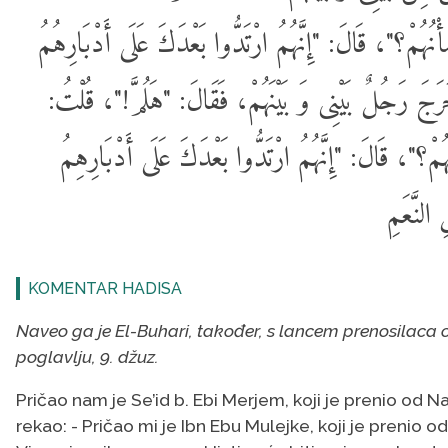
"هُمْ؟"، قَالَ: "إِنَّهُمُ ارْتَدُّوا بَعْدَكَ عَلَى أَدْبَارِهُمُ
َرَجَ رَجُلٌ بَيْنِى وَ بَيْنَهُمْ، فَقَالَ: "هَلُمَّ!"، قُلْتُ
"؟"، قَالَ: "إِنَّهُمُ ارْتَدُّوا بَعْدَكَ عَلَى أَدْبَارِهِمُ
النَّعَمِ
KOMENTAR HADISA
Naveo ga je El-Buhari, također, s lancem prenosilaca o
poglavlju, 9. džuz.
Pričao nam je Se’id b. Ebi Merjem, koji je prenio od N
rekao: - Pričao mi je Ibn Ebu Mulejke, koji je prenio od 