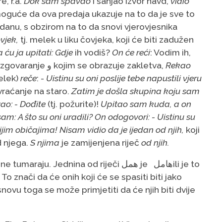
, r.a.
Dok sam spavao
i sanjao izvor havd,
vidio
 moguće da ova predaja ukazuje na to da je sve to
 danu, s obzirom na to da snovi vjerovjesnika
vjek,
tj. melek u liku čovjeka, koji će biti zadužen
 ću ja upitati: Gdje
ih vodiš?
On će reći
: Vodim ih,
! Ovdje imamo izgovaranje و kojim se obrazuje zakletva,
Rekao
elek)
reče
: -
Uistinu su oni poslije tebe napustili vjeru
vraćanje na staro.
Zatim je došla skupina koju sam
ao: - Dođite
(tj. požurite)!
Upitao sam kuda, a on
am: A što su oni uradili? On odogovori: - Uistinu su
anijim običajima! Nisam vidio da je ijedan od njih,
koji
d njega.
S njima
je zamijenjena riječ
od njih.
ju. Jednina od riječi همل je هاملili je to
o znači da će onih koji će se spasiti biti jako
novu toga se može primjetiti da će njih biti dvije