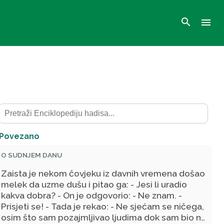
search
menu
Povezano
O SUDNJEM DANU
Zaista je nekom čovjeku iz davnih vremena došao
melek da uzme dušu i pitao ga: - Jesi li uradio
kakva dobra? - On je odgovorio: - Ne znam. -
Prisjeti se! - Tada je rekao: - Ne sjećam se ničega,
osim što sam pozajmljivao ljudima dok sam bio na