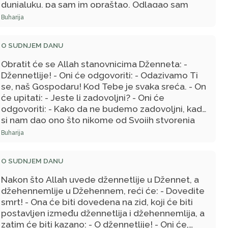
dunjaluku, pa sam im opraštao. Odlagao sam
naplatu od imućnog i opraštao onome ko je bio u
Buharija
nevolji. - Allah ga je uveo u Džennet.
O SUDNJEM DANU
Obratit će se Allah stanovnicima Dženneta: -
Džennetlije! - Oni će odgovoriti: - Odazivamo Ti
se, naš Gospodaru! Kod Tebe je svaka sreća. - On
će upitati: - Jeste li zadovoljni? - Oni će
odgovoriti: - Kako da ne budemo zadovoljni, kada
si nam dao ono što nikome od Svojih stvorenja
nisi dao. - On će reći: - Ja ću vam dati nešto bolje
Buharija
od toga! - Oni će upitati: - Gospodaru naš, što je
to bolje od ovoga što si nam već dao? - On će
O SUDNJEM DANU
reći: - Na vas ću spustiti Svoje
zadovoljstvo/ridvan i nakon toga se nikad više na
Nakon što Allah uvede džennetlije u Džennet, a
vas neću rasrditi.
džehennemlije u Džehennem, reći će: - Dovedite
smrt! - Ona će biti dovedena na zid, koji će biti
postavljen između džennetlija i džehennemlija, a
zatim će biti kazano: - O džennetlije! - Oni će,