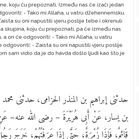
e, koju ću prepoznati. Između nas će izaći jedan
 odgovoriti: - Tako mi Allaha, u vatru džehennemsku.
Zaista su oni napustili vjeru poslije tebe i okrenuli
a skupina, koju ću prepoznati, pa će između nas
a, a on će odgovoriti: - Tako mi Allaha, u vatru
odgovoriti: - Zaista su oni napustili vjeru poslije
om sam vidio da je do havda došlo ljudi kao što je
حدثنى إبراهيم بن المنذر الحزامى، حدثنى محم
بن يسار، عَنْ أَبِى هُرَيْرَةَ – رضى الله عنه– عَنِ الن
قَائِمٌ، فَإِذَا زُمْرَةٌ، حَتَّى إِذَا عَرَفْتُهُمْ، خَرَجَ رَجُل: