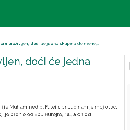
em proživljen, doći će jedna skupina do mene,...
ljen, doći će jedna
 mi je Muhammed b. Fulejh, pričao nam je moj otac,
ji je prenio od Ebu Hurejre, r.a., a on od