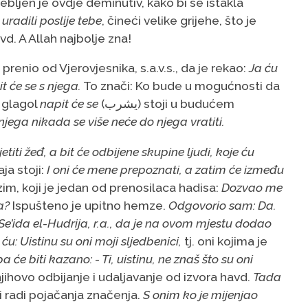
ebljen je ovdje deminutiv, kako bi se istakla
 uradili poslije tebe
, čineći velike grijehe, što je
vd. A Allah najbolje zna!
 prenio od Vjerovjesnika, s.a.v.s., da je rekao:
Ja ću
 će se s njega.
To znači: Ko bude u mogućnosti da
 glagol
napit će se
(يشرب) stoji u budućem
njega nikada se više neće do njega vratiti.
titi žeđ, a bit će odbijene skupine ljudi, koje ću
ja stoji:
I oni će mene prepoznati, a zatim će između
m, koji je jedan od prenosilaca hadisa:
Dozvao me
a?
Ispušteno je upitno hemze.
Odgovorio sam: Da.
’ida el-Hudrija, r.a., da je na ovom mjestu dodao
 ću: Uistinu su oni moji sljedbenici,
tj. oni kojima je
pa će biti kazano: - Ti, uistinu, ne znaš što su oni
 njihovo odbijanje i udaljavanje od izvora havd.
Tada
zi radi pojačanja značenja.
S onim ko je mijenjao