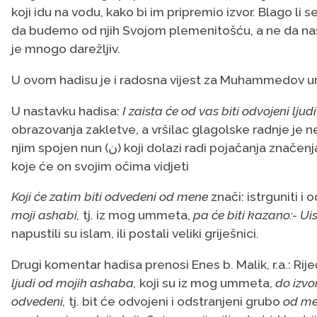
koji idu na vodu, kako bi im pripremio izvor. Blago li 
da budemo od njih Svojom plemenitošću, a ne da nas kaz
je mnogo darežljiv.
U ovom hadisu je i radosna vijest za Muhammedov u
U nastavku hadisa:
I zaista će od vas biti odvojeni ljud
obrazovanja zakletve, a vršilac glagolske radnje je nepoznat i na se
njim spojen nun (ن) koji dolazi radi pojačanja znač
koje će on svojim očima vidjeti
Koji će zatim biti odvedeni od mene
znači: istrguniti 
moji ashabi,
tj. iz mog ummeta,
pa će biti kazano:- Uist
napustili su islam, ili postali veliki griješnici.
Drugi komentar hadisa prenosi Enes b. Malik, r.a.: Rije
ljudi od mojih ashaba,
koji su iz mog ummeta,
do izvo
odvedeni,
tj. bit će odvojeni i odstranjeni grubo
od m