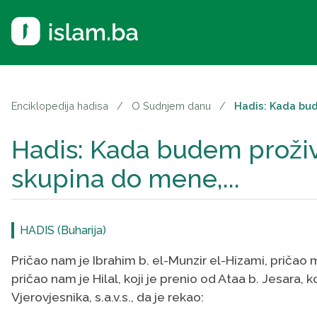
Enciklopedija hadisa
/
O Sudnjem danu
/
Hadis: Kada bud
Hadis: Kada budem proživ
skupina do mene,...
HADIS (Buharija)
Pričao nam je Ibrahim b. el-Munzir el-Hizami, pričao
pričao nam je Hilal, koji je prenio od Ataa b. Jesara, ko
Vjerovjesnika, s.a.v.s., da je rekao: