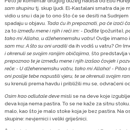
Peto je komentar drugog dužeg hadisa od Ebu Hurejre
sam skupinu
tj. skup ljudi. El-Kastalani smatra da je
vidio u snu i da je to ono što će se desiti na Sudnjem
spadaju u objavu.
Tada ću ih prepoznati, pa će izaći čo
za to
između mene i njih i reći im: - Dođite
(požurite),
pa
tako mi Allaha, u džehennemsku vatru
sam
mu:
A što su oni uradili
da ih vodiš u vatru?
On
(m
i okrenuli se svojim ranijim običajima,
što predstavlja 
prepoznao te je između mene i njih izašao čovjek i pozv
reče: - U džehennemsku vatru, tako mi Allaha! - Pitao s
oni poslije tebe napustili vjeru, te se okrenuli svojim r
su krenuli prema havdu i približili mu se, odvraćeni o
Osim kao odlutale deve
misli se na deve koje izgubljene tumara
deva koja nema pastira. To se ne kaže za sitnu stoku. T
malo, kao što je malo stoke koja je bez pastira. Na os
skupine: nevjernici i veliki griješnici.