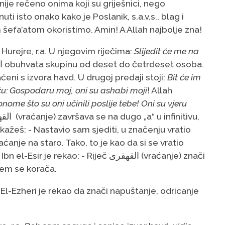
 nije rečeno onima koji su griješnici, nego
nuti isto onako kako je Poslanik, s.a.v.s., blag i
 šefa’atom okoristimo. Amin! A Allah najbolje zna!
urejre, r.a. U njegovim riječima:
Slijedit će me na
riječ الرهط obuhvata skupinu od deset do četrdeset osoba.
raćeni s izvora havd. U drugoj predaji stoji:
Bit će im
ću: Gospodaru moj, oni su ashabi moji
! Allah
onome što su oni učinili poslije tebe! Oni su vjeru
kažeš: - Nastavio sam sjediti, u značenju vratio
anje na staro. Tako, to je kao da si se vratio
o: - Riječ القهقرى (vraćanje) znači
jem se korača.