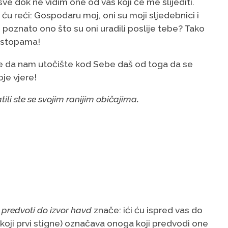
, sve dok ne vidim one od vas koji će me slijediti.
 reći: Gospodaru moj, oni su moji sljedebnici i
 poznato ono što su oni uradili poslije tebe? Tako
m stopama!
Te da nam utočište kod Sebe daš od toga da se
je vjere!
atili ste se svojim ranijim običajima
.
 predvoti do izvor havd
znače: ići ću ispred vas do