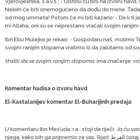
Vjerovjesnika, s.a.v.s.: - Uistinu ću biti na izvoru havd
Nekim će biti onemogućeno da dođu do mene. Tada ću
od mog ummeta! Potom će mi biti kazano: - Da li ti je
mi Allaha, oni su se neprestano vraćali svojim raniji
Ibn Ebu Mulejke je rekao: - Gospodaru naš, molimo 
svojim ranijim stopama vratimo ili da zalutamo od svo
Vratili ste se svojim ranijim stopama;
ima značenje:
vr
Komentar hadisa o izvoru havd
El-Kastalanijev komentar El-Buharijinih predaja
U komentaru Ibn Mes’uda, r.a., stoji da riječi:
Ja ću vas
njega, kako bih ga pripremio za vas. Riječ الفرط (onaj koji prvi stigne) označava onoga koji predvodi one