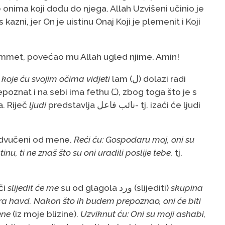
se onima koji dođu do njega. Allah Uzvišeni učinio je
ni, jer On je uistinu Onaj Koji je plemenit i Koji
mmet, povećao mu Allah ugled njime. Amin!
i koje ću svojim očima vidjeti
lam (ل) dolazi radi
bi ima fethu (ﹷ), zbog toga što je s
enja. Riječ
ljudi
predstavlja نائب فاعل- tj. izaći će ljudi
i odvučeni od mene.
Reći ću: Gospodaru moj, oni su
inu, ti ne znaš što su oni uradili poslije tebe,
tj.
či
slijedit će me
su od glagola ورد (slijediti)
skupina
ra havd. Nakon što ih budem prepoznao, oni će biti
ene
(iz moje blizine).
Uzviknut ću: Oni su moji ashabi,