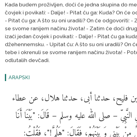
Kada budem proživljen, doći će jedna skupina do men
čovjek i povikati: - Dalje! - Pitat ću ga: Kuda? On će
- Pitat ću ga: A što su oni uradili? On će odgovoriti: - 
se svome ranijem načinu života! - Zatim će doći drug
izaći jedan čovjek i povikati: - Dalje! - Pitat ću ga kud
džehennemsku. - Upitat ću: A što su oni uradili? On će 
tebe i okrenuli se svome ranijem načinu života! - Pot
odlutalih devčadi.
ARAPSKI
د بن فليح، حدثنا أبى، حدثنا هلال، عن عطاء
َّبِىِّ – صلى الله عليه وسلم – قَالَ: "بَيْنَا أَنَا
ٌ مِنْ بَيْنِى وَ بَيْنَهُمْ، فَقَالَ: "هَلُمَّ!"، فَقُلْتُ