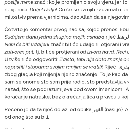
poslije mene
znači: ko je promijenio svoju vjeru, jer to
nevjernici:
Dalje! Dalje
! On će se za njih zauzimati i bri
milostviv prema vjernicima, dao Allah da se njegovim
Četvrto je komentar prvog hadisa, kojeg prenosi Ebu H
Sudnjem danu jedna skupina
mojih ashaba
Neki će biti udaljeni
znači: bit će udaljeni, otjerani i v
zatvoren put,
tj. bit će protjerani
od izvora havd. Reći 
Uzvišeni će odgovoriti:
Zaista, tebi nije dato znanje o 
napustili i stopama svojim ranijim se vratili
! Riječ القهقرى (vraćanje) završava se na dugo „a“ u infinitivu,
zbog glagla koji mijenja njeno značenje. To je kao da 
sam se onome što sam prije radio, što predstavlja vrać
nazad, što se podrazumijeva pod ovom imenicom. A Ibn el-Esir je reka
koračanje natraške, bez okrećanja lica u pravcu u ko
Rečeno je da ta riječ dolazi od oblika القهر (nasilje). A El-Ezheri je rekao da znači napuštanje, odricanje
od onog što su bili.