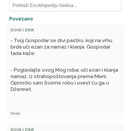
Povezano
DOVE I ZIKR
- Tvoj Gospodar se divi pastiru, koji na vrhu
brda uči ezan za namaz i klanja. Gospodar
tada kaže:
- Pogledajte ovog Mog roba: uči ezan i klanja
namaz, iz strahopoštovanja prema Meni.
Oprostio sam Svome robu i uvest ću ga u
Džennet.
Nesai
DOVE I ZIKR