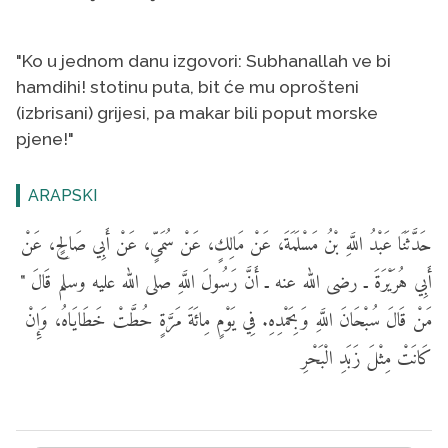
"Ko u jednom danu izgovori: Subhanallah ve bi
hamdihi! stotinu puta, bit će mu oprošteni
(izbrisani) grijesi, pa makar bili poput morske
pjene!"
ARAPSKI
حَدَّثَنَا عَبْدُ اللَّهِ بْنُ مَسْلَمَةَ، عَنْ مَالِكٍ، عَنْ سُمَىٍّ، عَنْ أَبِي صَالِحٍ، عَنْ
أَبِي هُرَيْرَةَ ـ رضى الله عنه ـ أَنَّ رَسُولَ اللَّهِ صلى الله عليه وسلم قَالَ "
مَنْ قَالَ سُبْحَانَ اللَّهِ وَبِحَمْدِهِ. فِي يَوْمٍ مِائَةَ مَرَّةٍ حُطَّتْ خَطَايَاهُ، وَإِنْ
كَانَتْ مِثْلَ زَبَدِ الْبَحْرِ