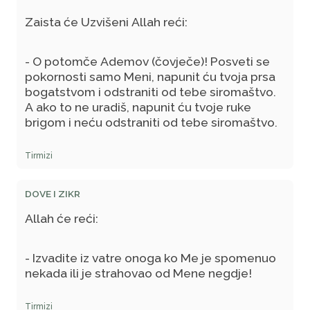
Zaista će Uzvišeni Allah reći:
- O potomče Ademov (čovječe)! Posveti se
pokornosti samo Meni, napunit ću tvoja prsa
bogatstvom i odstraniti od tebe siromaštvo.
A ako to ne uradiš, napunit ću tvoje ruke
brigom i neću odstraniti od tebe siromaštvo.
Tirmizi
DOVE I ZIKR
Allah će reći:
- Izvadite iz vatre onoga ko Me je spomenuo
nekada ili je strahovao od Mene negdje!
Tirmizi