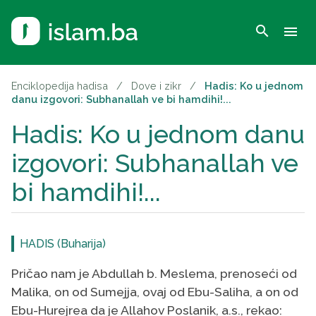
search
menu
Enciklopedija hadisa
/
Dove i zikr
/
Hadis: Ko u jednom
danu izgovori: Subhanallah ve bi hamdihi!...
Hadis: Ko u jednom danu
izgovori: Subhanallah ve
bi hamdihi!...
HADIS (Buharija)
Pričao nam je Abdullah b. Meslema, prenoseći od
Malika, on od Sumejja, ovaj od Ebu-Saliha, a on od
Ebu-Hurejrea da je Allahov Poslanik, a.s., rekao: