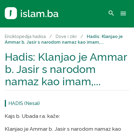
search
menu
Enciklopedija hadisa
/
Dove i zikr
/
Hadis: Klanjao je
Ammar b. Jasir s narodom namaz kao imam,...
Hadis: Klanjao je Ammar
b. Jasir s narodom
namaz kao imam,...
HADIS (Nesai)
Kajs b. Ubada r.a. kaže:
Klanjao je Ammar b. Jasir s narodom namaz kao