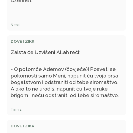
Džennet.
Nesai
DOVE I ZIKR
Zaista će Uzvišeni Allah reći:
- O potomče Ademov (čovječe)! Posveti se
pokornosti samo Meni, napunit ću tvoja prsa
bogatstvom i odstraniti od tebe siromaštvo.
A ako to ne uradiš, napunit ću tvoje ruke
brigom i neću odstraniti od tebe siromaštvo.
Tirmizi
DOVE I ZIKR