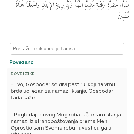
ضَرَّاءَ مُضِرَّةٍ وَفِتْنَةٍ مُضِلَّةٍ اللَّهُمَّ زَيِّنَّا بِزِينَةِ الإِيمَانِ وَاجْعَلْنَا هُدَاةً
مُهْتَدِينَ
Povezano
DOVE I ZIKR
- Tvoj Gospodar se divi pastiru, koji na vrhu
brda uči ezan za namaz i klanja. Gospodar
tada kaže:
- Pogledajte ovog Mog roba: uči ezan i klanja
namaz, iz strahopoštovanja prema Meni.
Oprostio sam Svome robu i uvest ću ga u