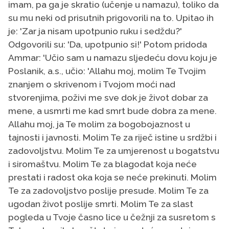
imam, pa ga je skratio (učenje u namazu), toliko da
su mu neki od prisutnih prigovorili na to. Upitao ih
je: 'Zar ja nisam upotpunio ruku i sedždu?'
Odgovorili su: 'Da, upotpunio si!' Potom pridoda
Ammar: 'Učio sam u namazu sljedeću dovu koju je
Poslanik, a.s., učio: 'Allahu moj, molim Te Tvojim
znanjem o skrivenom i Tvojom moći nad
stvorenjima, poživi me sve dok je život dobar za
mene, a usmrti me kad smrt bude dobra za mene.
Allahu moj, ja Te molim za bogobojaznost u
tajnosti i javnosti. Molim Te za riječ istine u srdžbi i
zadovoljstvu. Molim Te za umjerenost u bogatstvu
i siromaštvu. Molim Te za blagodat koja neće
prestati i radost oka koja se neće prekinuti. Molim
Te za zadovoljstvo poslije presude. Molim Te za
ugodan život poslije smrti. Molim Te za slast
pogleda u Tvoje časno lice u čežnji za susretom s