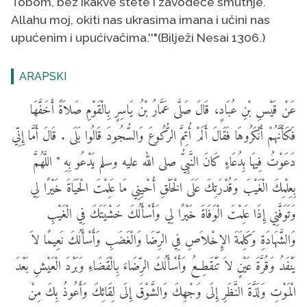
Tobom, bez ikakve štete i zavodeće smutnje.
Allahu moj, okiti nas ukrasima imana i učini nas
upućenim i upućivačima.''"(Bilježi Nesai 1306.)
ARAPSKI
عَنْ قَيْسِ بْنِ عُبَادٍ، قَالَ صَلَّى عَمَّارُ بْنُ يَاسِرٍ بِالْقَوْمِ صَلاَةً أَخَفَّهَا
فَكَأَنَّهُمْ أَنْكَرُوهَا فَقَالَ أَلَمْ أُتِمَّ الرُّكُوعَ وَالسُّجُودَ قَالُوا بَلَى . قَالَ أَمَّا إِنِّي
دَعَوْتُ فِيهَا بِدُعَاءٍ كَانَ النَّبِيُّ صلى الله عليه وسلم يَدْعُو بِهِ
" اللَّهُمَّ
بِعِلْمِكَ الْغَيْبَ وَقُدْرَتِكَ عَلَى الْخَلْقِ أَحْيِنِي مَا عَلِمْتَ الْحَيَاةَ خَيْرًا لِي
وَتَوَفَّنِي إِذَا عَلِمْتَ الْوَفَاةَ خَيْرًا لِي وَأَسْأَلُكَ خَشْيَتَكَ فِي الْغَيْبِ
وَالشَّهَادَةِ وَكَلِمَةَ الإِخْلاَصِ فِي الرِّضَا وَالْغَضَبِ وَأَسْأَلُكَ نَعِيمًا لاَ
يَنْفَدُ وَقُرَّةَ عَيْنٍ لاَ تَنْقَطِعُ وَأَسْأَلُكَ الرِّضَاءَ بِالْقَضَاءِ وَبَرْدَ الْعَيْشِ بَعْدَ
الْمَوْتِ وَلَذَّةَ النَّظَرِ إِلَى وَجْهِكَ وَالشَّوْقَ إِلَى لِقَائِكَ وَأَعُوذُ بِكَ مِنْ