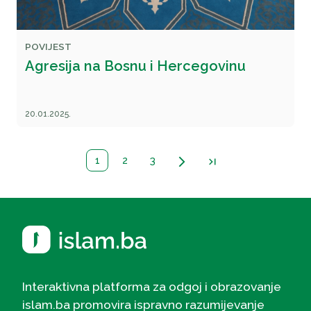
POVIJEST
Agresija na Bosnu i Hercegovinu
20.01.2025.
1
2
3
arrow_forward_ios
last_page
Interaktivna platforma za odgoj i obrazovanje
islam.ba promovira ispravno razumijevanje