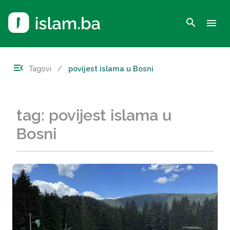
search
menu
menu_open
Tagovi
/
povijest islama u Bosni
tag: povijest islama u
Bosni