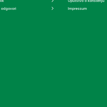
ik
Uputstvo o korištenju
i odgovori
Impressum