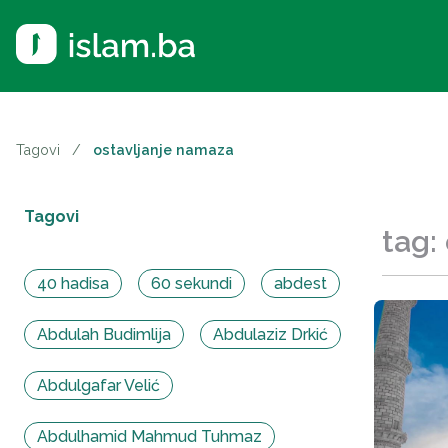
Tagovi
/
ostavljanje namaza
Tagovi
tag:
40 hadisa
60 sekundi
abdest
Abdulah Budimlija
Abdulaziz Drkić
Abdulgafar Velić
Abdulhamid Mahmud Tuhmaz