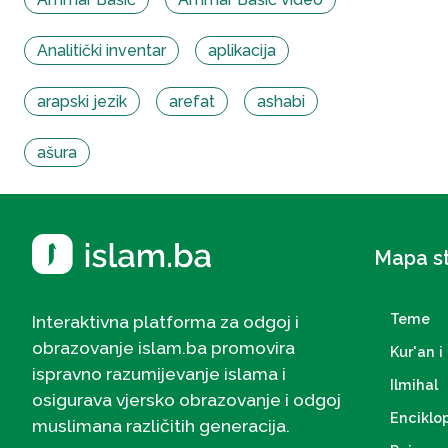
Analitički inventar
aplikacija
arapski jezik
arefat
ashabi
ašura
Mapa s
Teme
Interaktivna platforma za odgoj i
obrazovanje islam.ba promovira
Kur'an i 
ispravno razumijevanje islama i
Ilmihal
osigurava vjersko obrazovanje i odgoj
Enciklo
muslimana različitih generacija.