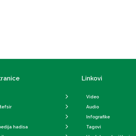
tranice
Linkovi
Video
tefsir
Audio
Infografike
pedija hadisa
Tagovi