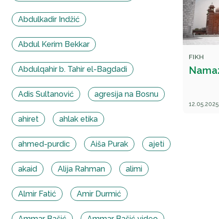
Abdulkadir Indžić
Abdul Kerim Bekkar
FIKH
Abdulqahir b. Tahir el-Bagdadi
Namaz:
Adis Sultanović
agresija na Bosnu
12.05.2025
ahiret
ahlak etika
ahmed-purdic
Aiša Purak
ajeti
akaid
Alija Rahman
alimi
Almir Fatić
Amir Durmić
Ammar Bašić
Ammar Bašić video