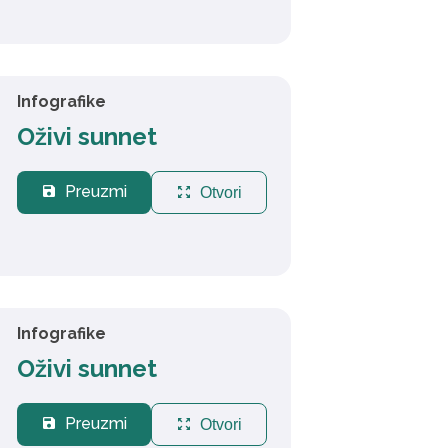
Infografike
Oživi sunnet
Preuzmi
save
zoom_out_map
Otvori
Infografike
Oživi sunnet
Preuzmi
save
zoom_out_map
Otvori