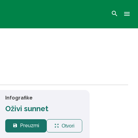
search
menu
Infografike
Oživi sunnet
Preuzmi
save
zoom_out_map
Otvori