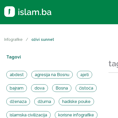
Infografike
/
oživi sunnet
Tagovi
ta
abdest
agresija na Bosnu
ajeti
bajram
dova
Bosna
čistoća
dženaza
džuma
hadiske pouke
islamska civilizacija
korisne infografike