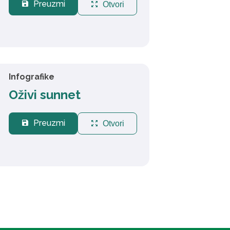
Preuzmi
save
zoom_out_map
Otvori
Infografike
Oživi sunnet
Preuzmi
save
zoom_out_map
Otvori