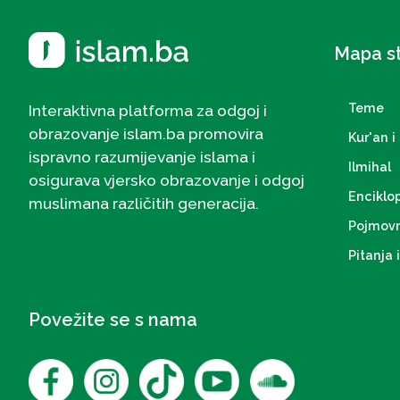
Mapa s
Teme
Interaktivna platforma za odgoj i
obrazovanje islam.ba promovira
Kur'an i 
ispravno razumijevanje islama i
Ilmihal
osigurava vjersko obrazovanje i odgoj
Enciklo
muslimana različitih generacija.
Pojmovn
Pitanja 
Povežite se s nama