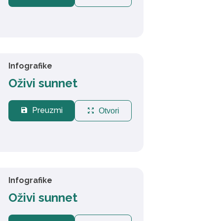
Infografike
Oživi sunnet
Preuzmi
save
zoom_out_map
Otvori
Infografike
Oživi sunnet