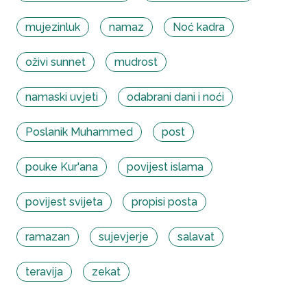
mujezinluk
namaz
Noć kadra
oživi sunnet
mudrost
namaski uvjeti
odabrani dani i noći
Poslanik Muhammed
post
pouke Kur'ana
povijest islama
povijest svijeta
propisi posta
ramazan
sujevjerje
salavat
teravija
zekat