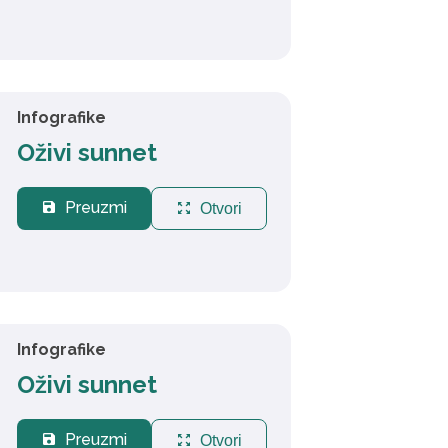
Infografike
Oživi sunnet
Preuzmi
save
zoom_out_map
Otvori
Infografike
Oživi sunnet
Preuzmi
save
zoom_out_map
Otvori