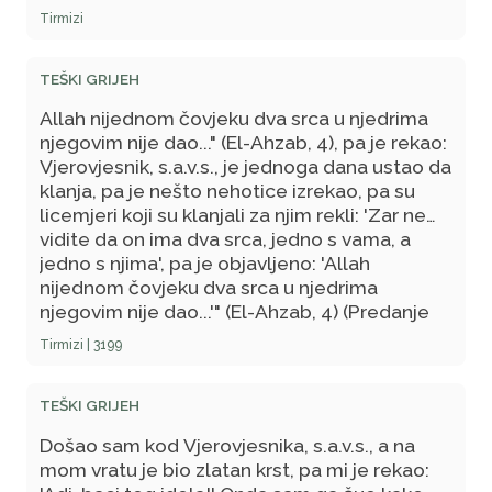
njegovi drugovi. Neki ensarija dođe do
Tirmizi
beduina pa pusti povodac svojoj devi da bi
pila, a on odbi da je pusti. Onda ovaj povuče
TEŠKI GRIJEH
kamenje koje je vodu držalo na okupu, a
beduin podiže drvo i udari njime ensariju u
Allah nijednom čovjeku dva srca u njedrima
glavu i rani ga. Otišli su Abdullahu ibn Ubejju i
njegovim nije dao..." (El-Ahzab, 4), pa je rekao:
izvijestili ga o tome, pa se on razljutio, a onda
Vjerovjesnik, s.a.v.s., je jednoga dana ustao da
je rekao: 'Ne dijelite onima koji su uz Božijeg
klanja, pa je nešto nehotice izrekao, pa su
Poslanika kako bi se razbježali od njega!', tj.
licemjeri koji su klanjali za njim rekli: 'Zar ne
beduinima, jer su oni bili s Vjerovjesnikom,
vidite da on ima dva srca, jedno s vama, a
s.a.v.s., kad bi se jelo. Abdullah je rekao: 'Kad
jedno s njima', pa je objavljeno: 'Allah
se raziđu od Muhammeda, onda Muhammedu
nijednom čovjeku dva srca u njedrima
odnesite hranu.' A onda je rekao svojim
njegovim nije dao...'" (El-Ahzab, 4) (Predanje
drugovima: 'Ako se vratite u Medinu, neka jači
navodi Tirmizi, 3199.)
Tirmizi | 3199
iz nje istjera slabijeg!'" Zejd dalje priča: Ja
sam bio iza svoga amidže na jahalici. Čuo sam
Abdullaha, pa sam to prenio svome amidži.
TEŠKI GRIJEH
On je otišao i o tome obavijestio Božijeg
Došao sam kod Vjerovjesnika, s.a.v.s., a na
Poslanika, s.a.v.s., koji je poslao po Abdullaha.
mom vratu je bio zlatan krst, pa mi je rekao:
On se zaklinjao i poricao, pa mu je Poslanik,