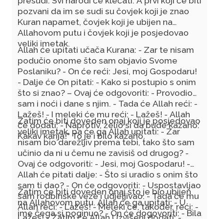
presudi. Svi narodi će klečati. A prvi koji će biti
pozvani da im se sudi su čovjek koji je znao
Kuran napamet, čovjek koji je ubijen na
Allahovom putu i čovjek koji je posjedovao
veliki imetak.
Allah će upitati učača Kurana: - Zar te nisam
podučio onome što sam objavio Svome
Poslaniku? - On će reći: Jesi, moj Gospodaru!
- Dalje će On pitati: - Kako si postupio s onim
što si znao? – Ovaj će odgovoriti: - Provodio
sam i noći i dane s njim. - Tada će Allah reći: -
Lažeš! - I meleki će mu reći: - Lažeš! - Allah
Zatim će biti doveden onaj koji je posjedovao
će dodati: - Naprotiv, želio si da bude kazano:
veliki imetak, pa će ga Allah upitati: - Zar
Kakav karija!" To je i bilo kazano.
nisam bio darežljiv prema tebi, tako što sam
učinio da ni u čemu ne zavisiš od drugog? -
Ovaj će odgovoriti: - Jesi, moj Gospodaru! -
Allah će pitati dalje: - Što si uradio s onim što
sam ti dao? - On će odgovoriti: - Uspostavljao
Zatim će biti doveden onaj što je bio ubijen
sam rodbinske veze i udjeljivao. - Tada će mu
na Allahovom putu. Allah će ga upitati: - U
Allah reći: - Lažeš! - Meleki će, također, reći: -
ime čega si poginuo? - On će dogovoriti: - Bila
Lažeš! - Zatim će Allah Uzvišeni dodati: -