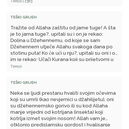
po dobru, u skladu s hadisom: Vi ste Allahovi
Tirmizi | 2383
svjedoci na Zemlji. Međutim ako se obraduje
zato što su ljudi saznali za njegovo dobro
TEŠKI GRIJEH
djelo, kako bi ga častili i uvažavali zbog toga,
onda je to prijetvornost. Neki kažu: Ako se
Tražite od Allaha zaštitu od jame tuge! A šta
oduševi zato što misli da će se i drugi u tome
je to jama tuge?, upitali su i on je rekao:
povesti za njim pa imati istu nagradu kao i on,
Dolina u Džehennemu, od koje se sam
onda je i to, također, prihvatljivo!" (Predanje
Džehennem utječe Allahu svakoga dana po
bilježi Tirmizi, 2383.)
stotinu puta! Ko će ući u nju?, upitali su oni i on
im je rekao: Učači Kurana koji su prijetvorni u
svojim djelima!" (Predanje bilježi Tirmizi)
Tirmizi
TEŠKI GRIJEH
Neka se ljudi prestanu hvaliti svojim očevima
koji su umrli (kao nevjernici u džahilijetu), oni
su džehennemsko gorivo ili su kod Allaha
manje vrijedni od kotrljana (insekta) koji
kotrlja izmet svojim nosom! Allah vam je
otklonio predislamsku gordost i hvalisanje