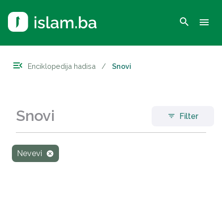
search
menu
menu_open
Enciklopedija hadisa
/
Snovi
Snovi
Filter
filter_list
Nevevi
cancel