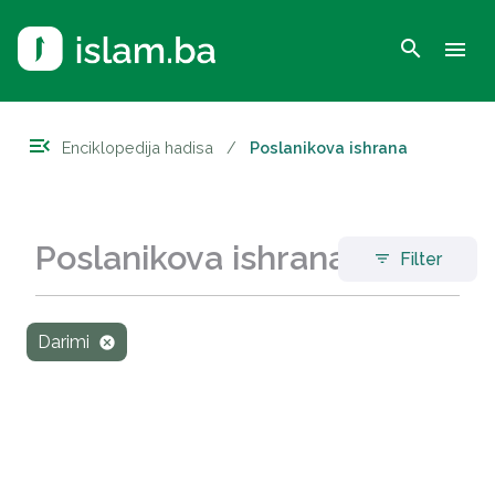
search
menu
menu_open
Enciklopedija hadisa
/
Poslanikova ishrana
Poslanikova ishrana
Filter
filter_list
Darimi
cancel