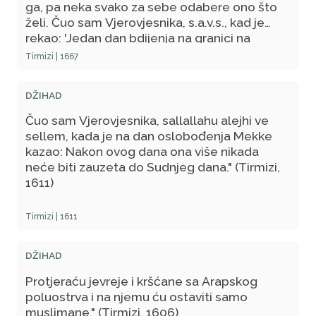
mu se daje radi Allaha, a koji radi Allaha ne
ga, pa neka svako za sebe odabere ono što
daje!'" (Hadis bilježe: Tirmizi, 1652, Nesai,
želi. Čuo sam Vjerovjesnika, s.a.v.s., kad je
VI/8384, i Malik, I/35, 907.)
rekao: 'Jedan dan bdijenja na granici na
Allahovom putu vredniji je nego hiljadu dana
Tirmizi | 1667
provedenih na nekom drugom mjestu!'"
(Hadis bilježe Tirmizi, 1667, i Nesai, VI/3940.)
DŽIHAD
Čuo sam Vjerovjesnika, sallallahu alejhi ve
sellem, kada je na dan oslobođenja Mekke
kazao: Nakon ovog dana ona više nikada
neće biti zauzeta do Sudnjeg dana." (Tirmizi,
1611)
Tirmizi | 1611
DŽIHAD
Protjeraću jevreje i kršćane sa Arapskog
poluostrva i na njemu ću ostaviti samo
muslimane." (Tirmizi, 1606)