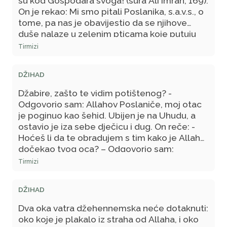
su kod Gospodara svoga! (sura Ali Imran, 169).
On je rekao: Mi smo pitali Poslanika, s.a.v.s., o
tome, pa nas je obavijestio da se njihove
duše nalaze u zelenim pticama koje putuju
po Džennetu kuda god požele i vraćaju se u
Tirmizi
kandilje okačene o Arš. Jednom im se ukazao
njihov Gospodar i upitao: Da li vam što
DŽIHAD
nedostaje; da vam to dam? - Oni su
odgovorili: Gospodaru naš, kako da nam
Džabire, zašto te vidim potištenog? -
nešto nadostaje, a mi letimo Džennetom
Odgovorio sam: Allahov Poslaniče, moj otac
kudgod poželimo? On im je pokakazao drugi
je poginuo kao šehid. Ubijen je na Uhudu, a
put i upitao ih: Da li vam nešto nedostaje da
ostavio je iza sebe dječicu i dug. On reče: -
vam to dam? - Kada su uvidjeli da neće biti
Hoćeš li da te obradujem s tim kako je Allah
pošteđeni, rekli su: Neka se vrate naše duše
dočekao tvog oca? – Odgovorio sam:
kako bismo se vratili na dunjaluk te se borili
Svakako, Allahov Poslaniče! On reče: - Nije
Tirmizi
na Tvome putu po drugi put.
Allah ni sa kim razgovarao do iza zastora, a
oživio je tvog oca i s njim razgovarao licem u
DŽIHAD
lice. Zatim mu je rekao: - Moj robe, zatraži od
Mene da ti dam! - On je odgovorio: - Oživi me
Dva oka vatra džehennemska neće dotaknuti:
da drugi put budem ubijen zbog Tebe! - Na to
oko koje je plakalo iz straha od Allaha, i oko
je rekao Gospodar, dž.š.: - Zaista je unaprijed