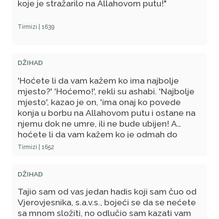
koje je stražarilo na Allahovom putu!"
određeno kod Mene da oni neće biti vraćeni.
– Tada je objavljen ajet: Nikako ne smatraj
Tirmizi | 1639
mrtvima one koji su na Allahovu putu izginuli!
Ne, oni su živi i u obilju su kod Gospodara
svoga! (sura Ali Imran, 169)
DŽIHAD
'Hoćete li da vam kažem ko ima najbolje
mjesto?' 'Hoćemo!', rekli su ashabi. 'Najbolje
mjesto', kazao je on, 'ima onaj ko povede
konja u borbu na Allahovom putu i ostane na
njemu dok ne umre, ili ne bude ubijen! A
hoćete li da vam kažem ko je odmah do
njega?' 'Hoćemo, Božiji Poslaniče!', rekli su
Tirmizi | 1652
oni. On je na to kazao: 'To je čovjek koji se
osami u nekom klancu, obavljajući namaz i
DŽIHAD
dajući zekat, pošteđujući ljude svoga zla! A
hoćete li da vam kažem koji je čovjek
Tajio sam od vas jedan hadis koji sam čuo od
najgori?' 'Hoćemo, Božiji Poslaniče!', rekli su
Vjerovjesnika, s.a.v.s., bojeći se da se nećete
ashabi, na šta je on kazao: 'Onaj koji traži da
sa mnom složiti, no odlučio sam kazati vam