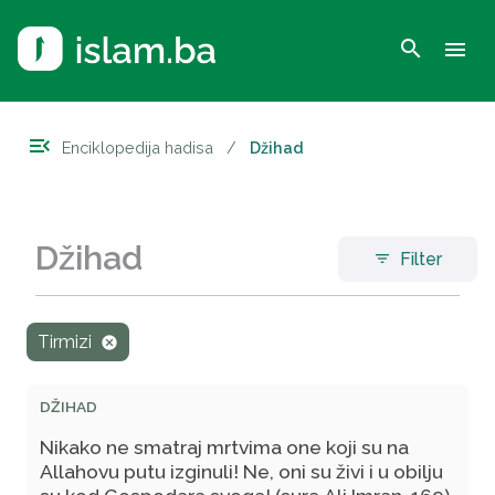
search
menu
menu_open
Enciklopedija hadisa
/
Džihad
Džihad
Filter
filter_list
Tirmizi
cancel
DŽIHAD
Nikako ne smatraj mrtvima one koji su na
Allahovu putu izginuli! Ne, oni su živi i u obilju