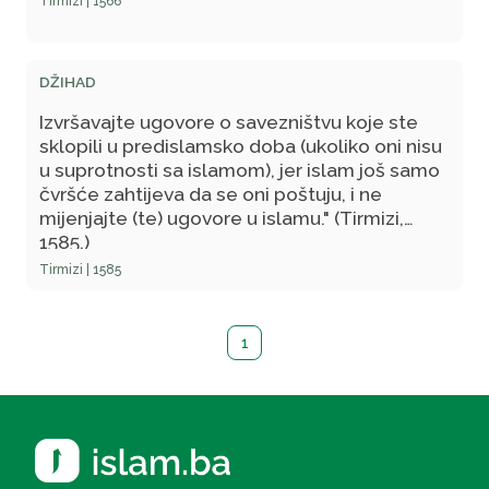
Tirmizi | 1566
DŽIHAD
Izvršavajte ugovore o savezništvu koje ste
sklopili u predislamsko doba (ukoliko oni nisu
u suprotnosti sa islamom), jer islam još samo
čvršće zahtijeva da se oni poštuju, i ne
mijenjajte (te) ugovore u islamu." (Tirmizi,
1585.)
Tirmizi | 1585
1