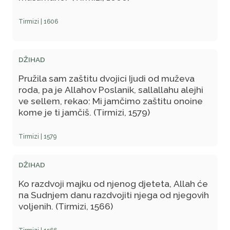
Tirmizi | 1606
DŽIHAD
Pružila sam zaštitu dvojici Ijudi od muževa
roda, pa je Allahov Poslanik, sallallahu alejhi
ve sellem, rekao: Mi jamčimo zaštitu onoine
kome je ti jamčiš. (Tirmizi, 1579)
Tirmizi | 1579
DŽIHAD
Ko razdvoji majku od njenog djeteta, Allah će
па Sudnjem danu razdvojiti njega od njegovih
voljenih. (Tirmizi, 1566)